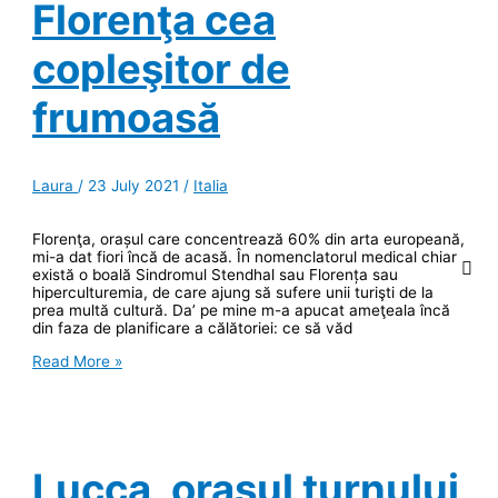
Florenţa cea
copleşitor de
frumoasă
Laura
/
23 July 2021
/
Italia
Florenţa, orașul care concentrează 60% din arta europeană,
mi-a dat fiori încă de acasă. În nomenclatorul medical chiar
există o boală Sindromul Stendhal sau Florența sau
hiperculturemia, de care ajung să sufere unii turişti de la
prea multă cultură. Da’ pe mine m-a apucat ameţeala încă
din faza de planificare a călătoriei: ce să văd
Florenţa
Read More »
cea
copleşitor
de
frumoasă
Lucca, orașul turnului