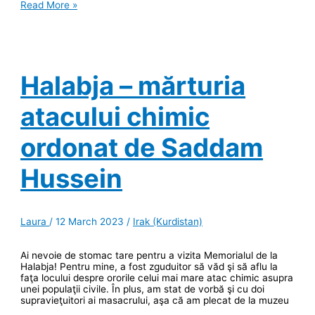
Kurdistanul
Read More »
desprins
dintr-
un
film
Halabja – mărturia
atacului chimic
ordonat de Saddam
Hussein
Laura
/
12 March 2023
/
Irak (Kurdistan)
Ai nevoie de stomac tare pentru a vizita Memorialul de la
Halabja! Pentru mine, a fost zguduitor să văd şi să aflu la
faţa locului despre ororile celui mai mare atac chimic asupra
unei populaţii civile. În plus, am stat de vorbă şi cu doi
supravieţuitori ai masacrului, aşa că am plecat de la muzeu