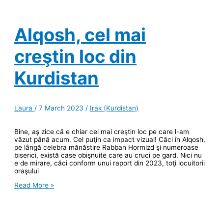
Matei
şi
cum
era
Alqosh, cel mai
să
trecem
ilegal
creştin loc din
în
Irak
Kurdistan
Laura
/
7 March 2023
/
Irak (Kurdistan)
Bine, aş zice că e chiar cel mai creştin loc pe care l-am
văzut până acum. Cel puţin ca impact vizual! Căci în Alqosh,
pe lângă celebra mănăstire Rabban Hormizd şi numeroase
biserici, există case obişnuite care au cruci pe gard. Nici nu
e de mirare, căci conform unui raport din 2023, toţi locuitorii
oraşului
Alqosh,
Read More »
cel
mai
creştin
loc