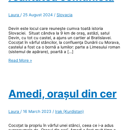
Laura
/
25 August 2024
/
Slovacia
Devin este locul care reuneşte cumva toată istoria
Slovaciei. Situat cândva la 9 km de oraş, astăzi, satul
Devin, cu tot cu castel, a ajuns un cartier al Bratislavei.
Cocoțat în vârful stâncilor, la confluenţa Dunării cu Morava,
castelul a fost ca o bornă a lumilor: parte a Limesului roman
(sistemul de apărare), poartă a […]
Castelul
Read More »
Devin,
de
la
legende
medievale
la
Amedi, orașul din cer
realitatea
comunistă
Laura
/
16 March 2023
/
Irak (Kurdistan)
Cocoțat la propriu în vârful unei stânci, ceea ce i-a adus
supranumele de „Orașul din cer”, Amedi a fost mult timp o