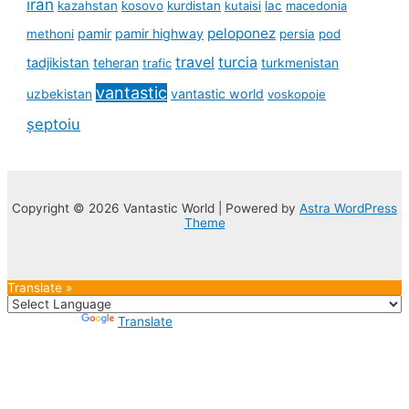
iran
kazahstan
kosovo
kurdistan
kutaisi
lac
macedonia
peloponez
pamir
pamir highway
methoni
persia
pod
travel
turcia
tadjikistan
teheran
turkmenistan
trafic
vantastic
uzbekistan
vantastic world
voskopoje
șeptoiu
Copyright © 2026 Vantastic World | Powered by
Astra WordPress
Theme
Translate »
Powered by
Translate