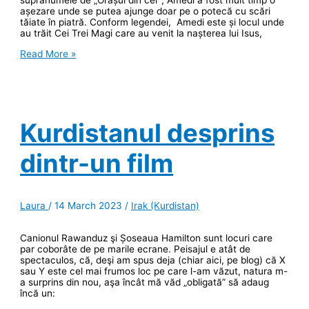
așezare unde se putea ajunge doar pe o potecă cu scări
tăiate în piatră. Conform legendei, Amedi este și locul unde
au trăit Cei Trei Magi care au venit la nașterea lui Isus,
Amedi,
Read More »
orașul
din
cer
Kurdistanul desprins
dintr-un film
Laura
/
14 March 2023
/
Irak (Kurdistan)
Canionul Rawanduz şi Șoseaua Hamilton sunt locuri care
par coborâte de pe marile ecrane. Peisajul e atât de
spectaculos, că, deşi am spus deja (chiar aici, pe blog) că X
sau Y este cel mai frumos loc pe care l-am văzut, natura m-
a surprins din nou, aşa încât mă văd „obligată” să adaug
încă un: