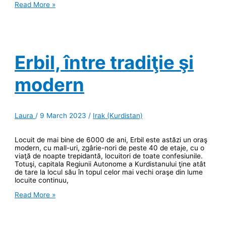
Halabja
Read More »
–
mărturia
atacului
chimic
ordonat
de
Erbil, între tradiţie şi
Saddam
Hussein
modern
Laura
/
9 March 2023
/
Irak (Kurdistan)
Locuit de mai bine de 6000 de ani, Erbil este astăzi un oraş
modern, cu mall-uri, zgârie-nori de peste 40 de etaje, cu o
viaţă de noapte trepidantă, locuitori de toate confesiunile.
Totuşi, capitala Regiunii Autonome a Kurdistanului ţine atât
de tare la locul său în topul celor mai vechi oraşe din lume
locuite continuu,
Erbil,
Read More »
între
tradiţie
şi