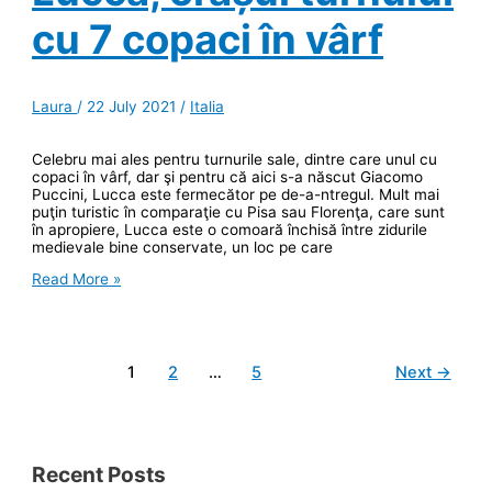
cu 7 copaci în vârf
Laura
/
22 July 2021
/
Italia
Celebru mai ales pentru turnurile sale, dintre care unul cu
copaci în vârf, dar şi pentru că aici s-a născut Giacomo
Puccini, Lucca este fermecător pe de-a-ntregul. Mult mai
puţin turistic în comparaţie cu Pisa sau Florenţa, care sunt
în apropiere, Lucca este o comoară închisă între zidurile
medievale bine conservate, un loc pe care
Lucca,
Read More »
orașul
turnului
cu
7
copaci
1
2
…
5
Next
→
în
vârf
Recent Posts