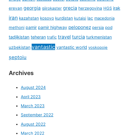
georgia
grecia
irak
erevan
gjirokaster
herzegovina
HGS
iran
kazahstan
kosovo
kurdistan
kutaisi
lac
macedonia
peloponez
pamir
pamir highway
methoni
persia
pod
travel
turcia
tadjikistan
teheran
turkmenistan
trafic
vantastic
uzbekistan
vantastic world
voskopoje
șeptoiu
Archives
August 2024
April 2023
March 2023
September 2022
August 2022
March 2022