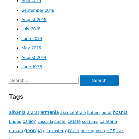
April 2019
September 2018
August 2016
July 2016
June 2016
May 2016
August 2014
June 1976
Search
for:
Tags
albania
armenia
ararat
bosnia
asia centrala
batumi
berat
canion
cetate
bridge
cascada
castel
customs
călătorie
georgia
grecia
irak
erevan
gjirokaster
herzegovina
HGS