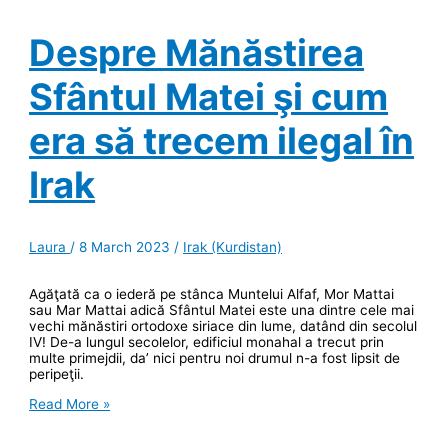
modern
Despre Mănăstirea
Sfântul Matei şi cum
era să trecem ilegal în
Irak
Laura
/
8 March 2023
/
Irak (Kurdistan)
Agăţată ca o iederă pe stânca Muntelui Alfaf, Mor Mattai
sau Mar Mattai adică Sfântul Matei este una dintre cele mai
vechi mănăstiri ortodoxe siriace din lume, datând din secolul
IV! De-a lungul secolelor, edificiul monahal a trecut prin
multe primejdii, da’ nici pentru noi drumul n-a fost lipsit de
peripeţii.
Despre
Read More »
Mănăstirea
Sfântul