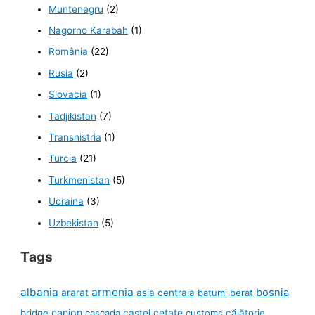
Muntenegru
(2)
Nagorno Karabah
(1)
România
(22)
Rusia
(2)
Slovacia
(1)
Tadjikistan
(7)
Transnistria
(1)
Turcia
(21)
Turkmenistan
(5)
Ucraina
(3)
Uzbekistan
(5)
Tags
albania
armenia
ararat
bosnia
asia centrala
batumi
berat
canion
cetate
bridge
cascada
castel
customs
călătorie