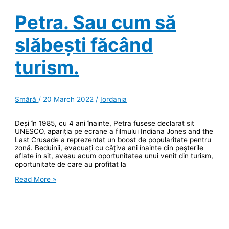
din
Kurdistan
Petra. Sau cum să
slăbești făcând
turism.
Smără
/
20 March 2022
/
Iordania
Deși în 1985, cu 4 ani înainte, Petra fusese declarat sit
UNESCO, apariția pe ecrane a filmului Indiana Jones and the
Last Crusade a reprezentat un boost de popularitate pentru
zonă. Beduinii, evacuați cu câțiva ani înainte din peșterile
aflate în sit, aveau acum oportunitatea unui venit din turism,
oportunitate de care au profitat la
Petra.
Read More »
Sau
cum
să
slăbești
făcând
turism.