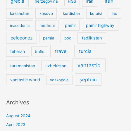
iran
grecia
irak
herzegovina
HGS
kazahstan
kosovo
kurdistan
kutaisi
lac
pamir
pamir highway
macedonia
methoni
peloponez
tadjikistan
persia
pod
travel
turcia
teheran
trafic
vantastic
turkmenistan
uzbekistan
șeptoiu
vantastic world
voskopoje
Archives
August 2024
April 2023