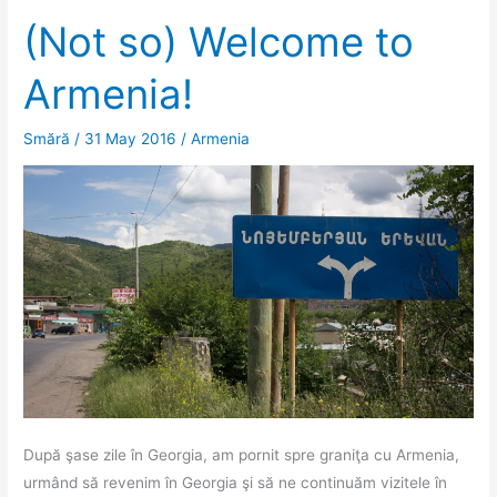
vămii
(Not so) Welcome to
turkmene
Armenia!
Smără
/
31 May 2016
/
Armenia
După şase zile în Georgia, am pornit spre graniţa cu Armenia,
urmând să revenim în Georgia şi să ne continuăm vizitele în