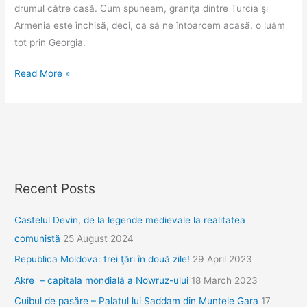
drumul către casă. Cum spuneam, graniţa dintre Turcia şi
Armenia este închisă, deci, ca să ne întoarcem acasă, o luăm
tot prin Georgia.
(Not
Read More »
so)
Welcome
to
Armenia!
Recent Posts
Castelul Devin, de la legende medievale la realitatea
comunistă
25 August 2024
Republica Moldova: trei ţări în două zile!
29 April 2023
Akre – capitala mondială a Nowruz-ului
18 March 2023
Cuibul de pasăre – Palatul lui Saddam din Muntele Gara
17