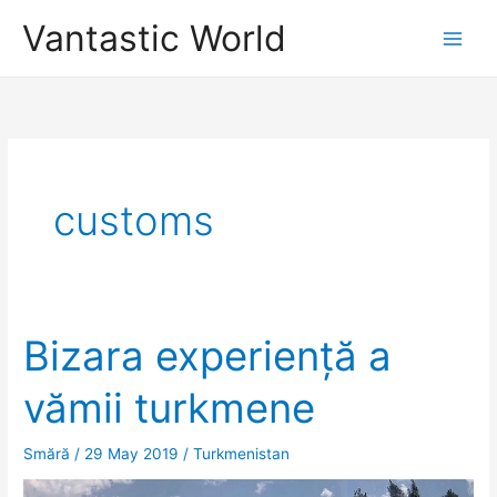
Skip
Vantastic World
to
content
customs
Bizara experiență a
vămii turkmene
Smără
/
29 May 2019
/
Turkmenistan