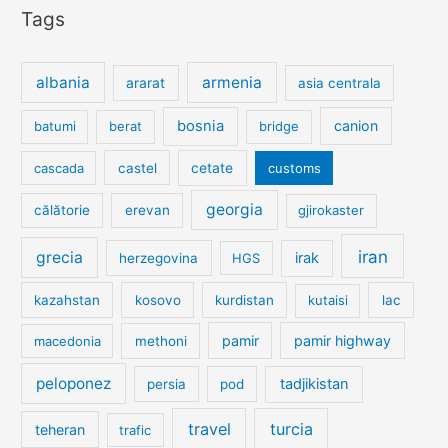
Tags
albania
armenia
ararat
asia centrala
bosnia
canion
batumi
berat
bridge
cetate
cascada
castel
customs
georgia
călătorie
erevan
gjirokaster
iran
grecia
irak
herzegovina
HGS
kazahstan
kosovo
kurdistan
kutaisi
lac
pamir
pamir highway
macedonia
methoni
peloponez
tadjikistan
persia
pod
travel
turcia
teheran
trafic