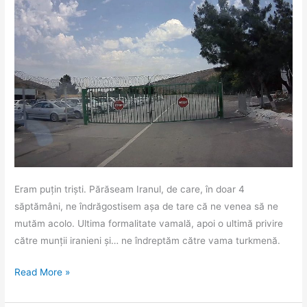
Eram puțin triști. Părăseam Iranul, de care, în doar 4
săptămâni, ne îndrăgostisem așa de tare că ne venea să ne
mutăm acolo. Ultima formalitate vamală, apoi o ultimă privire
către munții iranieni și… ne îndreptăm către vama turkmenă.
Bizara
Read More »
experiență
a