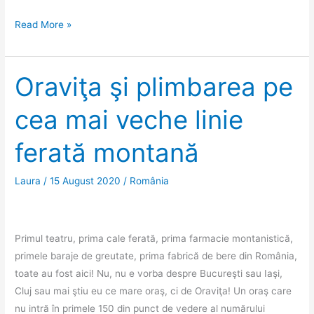
Nestemata
Read More »
din
Densuș
Oraviţa şi plimbarea pe
cea mai veche linie
ferată montană
Laura
/
15 August 2020
/
România
Primul teatru, prima cale ferată, prima farmacie montanistică,
primele baraje de greutate, prima fabrică de bere din România,
toate au fost aici! Nu, nu e vorba despre Bucureşti sau Iaşi,
Cluj sau mai ştiu eu ce mare oraş, ci de Oraviţa! Un oraş care
nu intră în primele 150 din punct de vedere al numărului