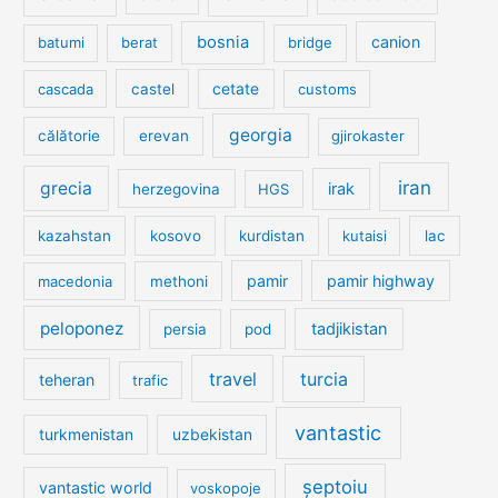
bosnia
canion
batumi
berat
bridge
cetate
cascada
castel
customs
georgia
călătorie
erevan
gjirokaster
iran
grecia
irak
herzegovina
HGS
kazahstan
kosovo
kurdistan
kutaisi
lac
pamir
pamir highway
macedonia
methoni
peloponez
tadjikistan
persia
pod
travel
turcia
teheran
trafic
vantastic
turkmenistan
uzbekistan
șeptoiu
vantastic world
voskopoje