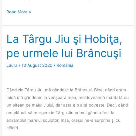
Gârnic,
Read More »
cel
mai
mare
La Târgu Jiu şi Hobiţa,
sat
pe urmele lui Brâncuşi
cehesc
din
România
Laura
/
13 August 2020
/
România
Când zic Târgu Jiu, mă gândesc la Brâncuși. Bine, când eram
mică mă gândeam la verișoara mea, moldoveancă măritată cu
un oltean pe malul Jiului, dar asta e o altă poveste. Deci, când
am plănuit să mergem în Târgu Jiu primul gând a fost la
ansamblul marelui sculptor. Însă, oraşul ne-a surprins și cu
clădiri