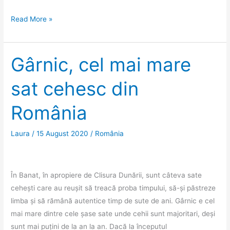
Oraviţa
Read More »
şi
plimbarea
pe
Gârnic, cel mai mare
cea
sat cehesc din
mai
veche
România
linie
ferată
Laura
/
15 August 2020
/
România
montană
În Banat, în apropiere de Clisura Dunării, sunt câteva sate
cehești care au reușit să treacă proba timpului, să-și păstreze
limba și să rămână autentice timp de sute de ani. Gârnic e cel
mai mare dintre cele șase sate unde cehii sunt majoritari, deși
sunt mai puțini de la an la an. Dacă la începutul