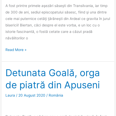
A fost printre primele aşezări săseşti din Transilvania, iar timp
de 300 de ani, sediul episcopatului săsesc, fiind şi una dintre
cele mai puternice cetăţi ţărăneşti din Ardeal ce gravita în jurul
bisericii! Biertan, căci despre el este vorba, e un loc cu o
istorie fascinantă, o fostă cetate care a căzut pradă
năvălitorilor o
Biserica
Read More »
fortificată
de
la
Detunata Goală, orga
Biertan
de piatră din Apuseni
Laura
/
20 August 2020
/
România