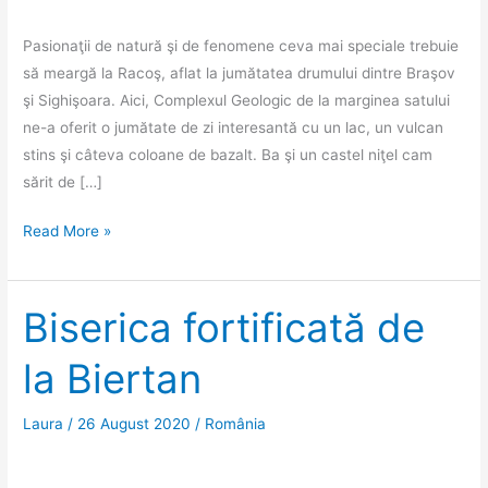
Pasionaţii de natură şi de fenomene ceva mai speciale trebuie
să meargă la Racoş, aflat la jumătatea drumului dintre Braşov
şi Sighişoara. Aici, Complexul Geologic de la marginea satului
ne-a oferit o jumătate de zi interesantă cu un lac, un vulcan
stins şi câteva coloane de bazalt. Ba şi un castel niţel cam
sărit de […]
Racoş,
Read More »
locul
unde
natura
Biserica fortificată de
e
la Biertan
la
superlativ
Laura
/
26 August 2020
/
România