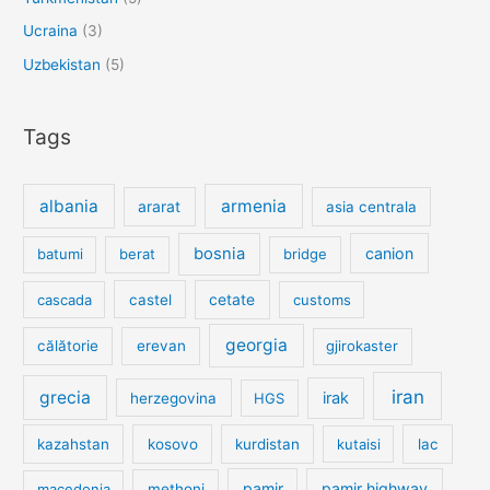
Ucraina
(3)
Uzbekistan
(5)
Tags
albania
armenia
ararat
asia centrala
bosnia
canion
batumi
berat
bridge
cetate
cascada
castel
customs
georgia
călătorie
erevan
gjirokaster
iran
grecia
irak
herzegovina
HGS
kazahstan
kosovo
kurdistan
kutaisi
lac
pamir
pamir highway
macedonia
methoni