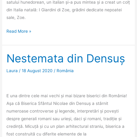
satului hunedorean, un italian și-a pus mintea și a creat un colț
din Italia natală: I Giardini di Zoe, grădini dedicate nepoatei
sale, Zoe.
I
Read More »
Giardini
di
Zoe
Nestemata din Densuș
sau
Toscana
Laura
/
18 August 2020
/
România
de
lângă
Deva
E una dintre cele mai vechi și mai bizare biserici din România!
Aşa că Biserica Sfântul Nicolae din Densuș a stârnit
numeroase controverse şi legende, interpretări și povești
despre generali romani sau urieși, daci şi romani, tradiție și
credință. Micuță și cu un plan arhitectural straniu, biserica a
fost construită cu diferite elemente de la