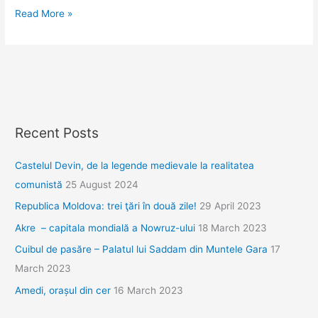
La
Read More »
Târgu
Jiu
şi
Hobiţa,
pe
urmele
Recent Posts
lui
Brâncuşi
Castelul Devin, de la legende medievale la realitatea
comunistă
25 August 2024
Republica Moldova: trei ţări în două zile!
29 April 2023
Akre – capitala mondială a Nowruz-ului
18 March 2023
Cuibul de pasăre – Palatul lui Saddam din Muntele Gara
17
March 2023
Amedi, orașul din cer
16 March 2023