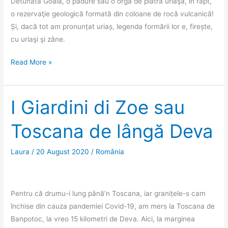
Detunata Goală, o pădure sau o orgă de piatră uriaşă, în fapt,
o rezervaţie geologică formată din coloane de rocă vulcanică!
Și, dacă tot am pronunțat uriaș, legenda formării lor e, firește,
cu uriaşi şi zâne.
Detunata
Read More »
Goală,
orga
de
I Giardini di Zoe sau
piatră
Toscana de lângă Deva
din
Apuseni
Laura
/
20 August 2020
/
România
Pentru că drumu-i lung până’n Toscana, iar granițele-s cam
închise din cauza pandemiei Covid-19, am mers la Toscana de
Banpotoc, la vreo 15 kilometri de Deva. Aici, la marginea