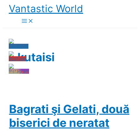
Skip
Vantastic World
to
content
kutaisi
Bagrati şi Gelati, două
biserici de neratat