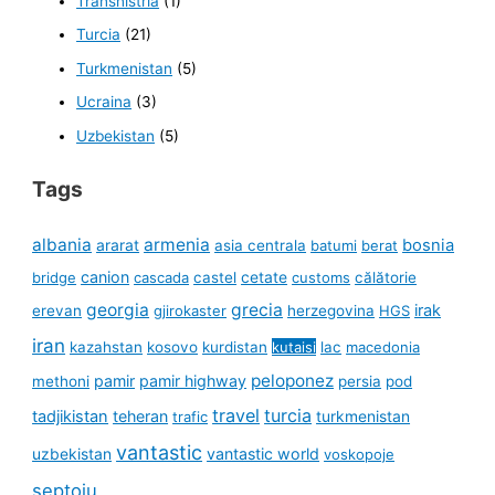
Transnistria
(1)
Turcia
(21)
Turkmenistan
(5)
Ucraina
(3)
Uzbekistan
(5)
Tags
albania
armenia
ararat
bosnia
asia centrala
batumi
berat
canion
cetate
bridge
cascada
castel
customs
călătorie
georgia
grecia
irak
erevan
gjirokaster
herzegovina
HGS
iran
kazahstan
kosovo
kurdistan
kutaisi
lac
macedonia
peloponez
pamir
pamir highway
methoni
persia
pod
travel
turcia
tadjikistan
teheran
turkmenistan
trafic
vantastic
uzbekistan
vantastic world
voskopoje
șeptoiu