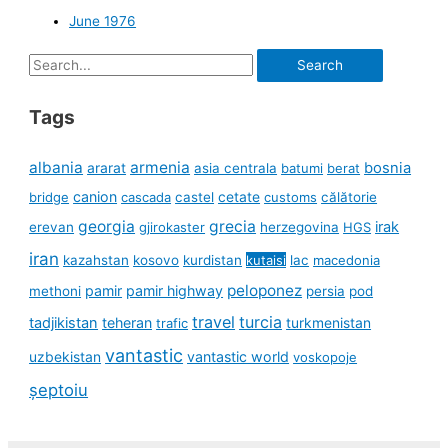
June 1976
Search
for:
Tags
albania
armenia
ararat
bosnia
asia centrala
batumi
berat
canion
cetate
bridge
cascada
castel
customs
călătorie
georgia
grecia
irak
erevan
gjirokaster
herzegovina
HGS
iran
kazahstan
kosovo
kurdistan
kutaisi
lac
macedonia
peloponez
pamir
pamir highway
methoni
persia
pod
travel
turcia
tadjikistan
teheran
turkmenistan
trafic
vantastic
uzbekistan
vantastic world
voskopoje
șeptoiu