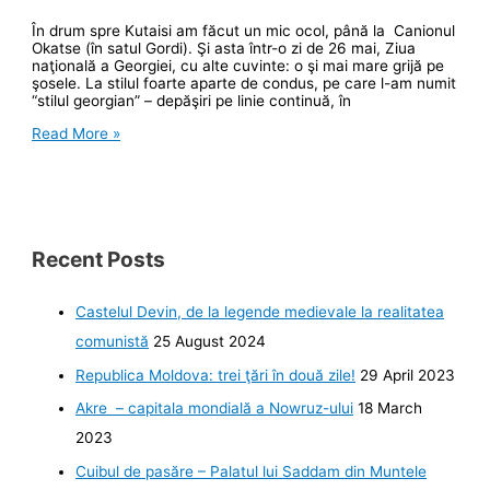
În drum spre Kutaisi am făcut un mic ocol, până la Canionul
Okatse (în satul Gordi). Şi asta într-o zi de 26 mai, Ziua
naţională a Georgiei, cu alte cuvinte: o şi mai mare grijă pe
şosele. La stilul foarte aparte de condus, pe care l-am numit
“stilul georgian” – depăşiri pe linie continuă, în
Canionul
Read More »
Okatse
şi
ospitalitatea
georgiană
Recent Posts
Castelul Devin, de la legende medievale la realitatea
comunistă
25 August 2024
Republica Moldova: trei ţări în două zile!
29 April 2023
Akre – capitala mondială a Nowruz-ului
18 March
2023
Cuibul de pasăre – Palatul lui Saddam din Muntele