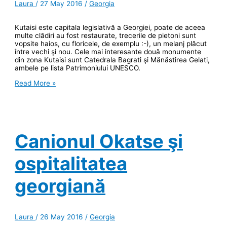
Laura
/
27 May 2016
/
Georgia
Kutaisi este capitala legislativă a Georgiei, poate de aceea
multe clădiri au fost restaurate, trecerile de pietoni sunt
vopsite haios, cu floricele, de exemplu :-), un melanj plăcut
între vechi şi nou. Cele mai interesante două monumente
din zona Kutaisi sunt Catedrala Bagrati şi Mănăstirea Gelati,
ambele pe lista Patrimoniului UNESCO.
Bagrati
Read More »
şi
Gelati,
două
biserici
de
neratat
Canionul Okatse şi
ospitalitatea
georgiană
Laura
/
26 May 2016
/
Georgia