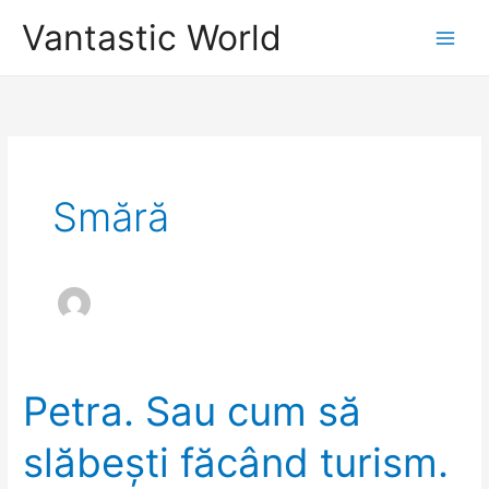
Skip
Vantastic World
to
content
Smără
Petra. Sau cum să
slăbești făcând turism.