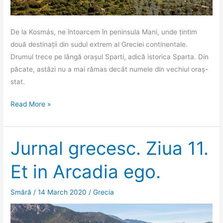
De la Kosmás, ne întoarcem în peninsula Mani, unde țintim
două destinații din sudul extrem al Greciei continentale.
Drumul trece pe lângă orașul Sparti, adică istorica Sparta. Din
păcate, astăzi nu a mai rămas decât numele din vechiul oraș-
stat.
Jurnal
Read More »
grecesc.
Ziua
12,
Jurnal grecesc. Ziua 11.
Váthia.
Et in Arcadia ego.
Smără
/
14 March 2020
/
Grecia