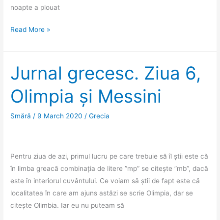
noapte a plouat
Jurnal
Read More »
grecesc.
Ziua
7,
Jurnal grecesc. Ziua 6,
Methoni
Olimpia și Messini
Smără
/
9 March 2020
/
Grecia
Pentru ziua de azi, primul lucru pe care trebuie să îl știi este că
în limba greacă combinația de litere ”mp” se citește ”mb”, dacă
este în interiorul cuvântului. Ce voiam să știi de fapt este că
localitatea în care am ajuns astăzi se scrie Olimpia, dar se
citește Olimbia. Iar eu nu puteam să