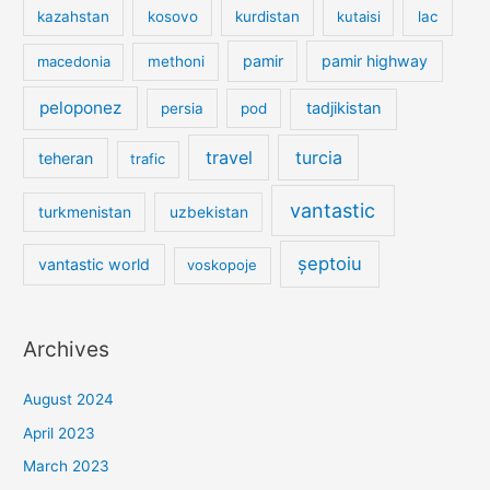
kazahstan
kosovo
kurdistan
kutaisi
lac
pamir
pamir highway
macedonia
methoni
peloponez
tadjikistan
persia
pod
travel
turcia
teheran
trafic
vantastic
turkmenistan
uzbekistan
șeptoiu
vantastic world
voskopoje
Archives
August 2024
April 2023
March 2023