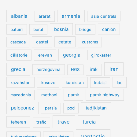
albania
armenia
ararat
asia centrala
bosnia
canion
batumi
berat
bridge
cetate
cascada
castel
customs
georgia
călătorie
erevan
gjirokaster
iran
grecia
irak
herzegovina
HGS
kazahstan
kosovo
kurdistan
kutaisi
lac
pamir
pamir highway
macedonia
methoni
peloponez
tadjikistan
persia
pod
travel
turcia
teheran
trafic
vantastic
turkmenistan
uzbekistan