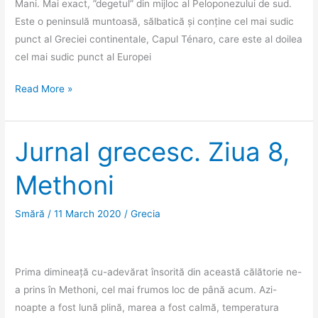
Mani. Mai exact, ”degetul” din mijloc al Peloponezului de sud.
Este o peninsulă muntoasă, sălbatică și conține cel mai sudic
punct al Greciei continentale, Capul Ténaro, care este al doilea
cel mai sudic punct al Europei
Jurnal
Read More »
grecesc.
Ziua
9,
Jurnal grecesc. Ziua 8,
Peninsula
Methoni
Mani
Smără
/
11 March 2020
/
Grecia
Prima dimineață cu-adevărat însorită din această călătorie ne-
a prins în Methoni, cel mai frumos loc de până acum. Azi-
noapte a fost lună plină, marea a fost calmă, temperatura