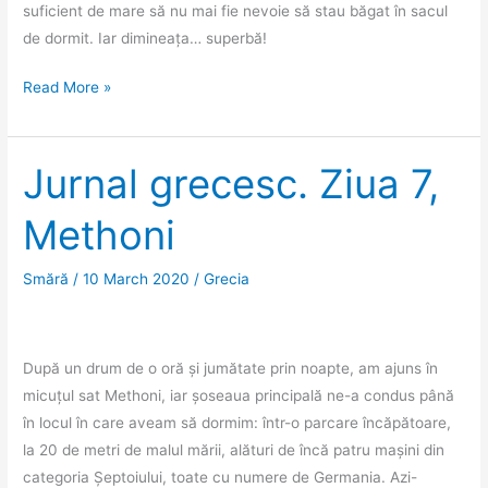
suficient de mare să nu mai fie nevoie să stau băgat în sacul
de dormit. Iar dimineața… superbă!
Jurnal
Read More »
grecesc.
Ziua
8,
Jurnal grecesc. Ziua 7,
Methoni
Methoni
Smără
/
10 March 2020
/
Grecia
După un drum de o oră și jumătate prin noapte, am ajuns în
micuțul sat Methoni, iar șoseaua principală ne-a condus până
în locul în care aveam să dormim: într-o parcare încăpătoare,
la 20 de metri de malul mării, alături de încă patru mașini din
categoria Șeptoiului, toate cu numere de Germania. Azi-