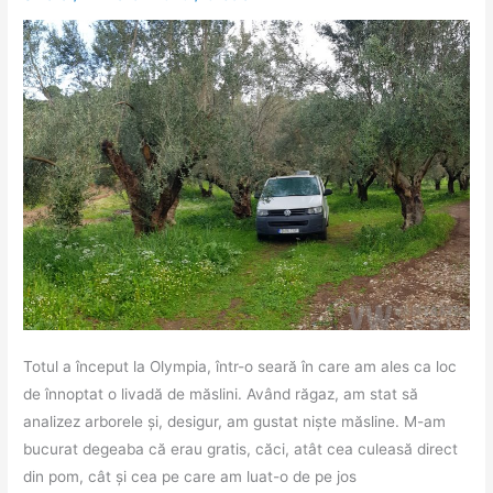
Totul a început la Olympia, într-o seară în care am ales ca loc
de înnoptat o livadă de măslini. Având răgaz, am stat să
analizez arborele și, desigur, am gustat niște măsline. M-am
bucurat degeaba că erau gratis, căci, atât cea culeasă direct
din pom, cât și cea pe care am luat-o de pe jos