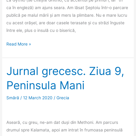
ca în engleză) am ajuns seara. Am lăsat Șeptoiu într-o parcare
publică pe malul mării și am mers la plimbare. Nu e mare lucru
cu acest orășel, are doar casele terasate și cu străzi înguste
între ele, plus o insulă cu o biserică,
Jurnal
Read More »
grecesc.
Ziua
10,
Jurnal grecesc. Ziua 9,
Gythio
Peninsula Mani
și
Monemvasia
Smără
/
12 March 2020
/
Grecia
Aseară, cu greu, ne-am dat duși din Methoni. Am parcurs
drumul spre Kalamata, apoi am intrat în frumoasa peninsulă