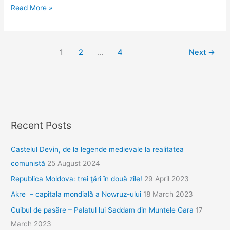
Jurnal
Read More »
grecesc.
Ziua
6,
1
2
…
4
Next
→
Olimpia
și
Messini
Recent Posts
Castelul Devin, de la legende medievale la realitatea
comunistă
25 August 2024
Republica Moldova: trei ţări în două zile!
29 April 2023
Akre – capitala mondială a Nowruz-ului
18 March 2023
Cuibul de pasăre – Palatul lui Saddam din Muntele Gara
17
March 2023