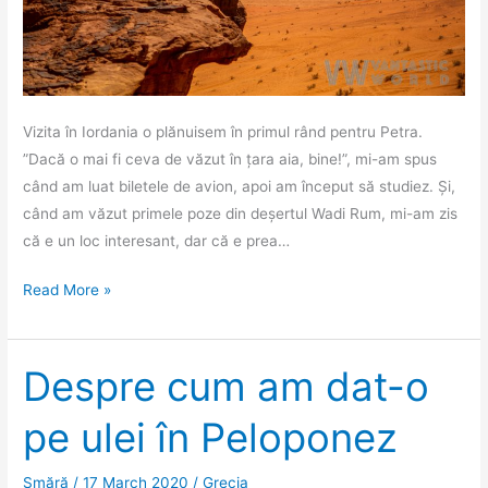
Vizita în Iordania o plănuisem în primul rând pentru Petra.
”Dacă o mai fi ceva de văzut în țara aia, bine!”, mi-am spus
când am luat biletele de avion, apoi am început să studiez. Și,
când am văzut primele poze din deșertul Wadi Rum, mi-am zis
că e un loc interesant, dar că e prea…
Wadi
Read More »
Rum
–
o
Despre cum am dat-o
vale
pe ulei în Peloponez
prin
deșert
Smără
/
17 March 2020
/
Grecia