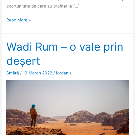
oportunitate de care au profitat la […]
Petra.
Read More »
Sau
cum
să
Wadi Rum – o vale prin
slăbești
deșert
făcând
turism.
Smără
/
19 March 2022
/
Iordania