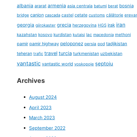
albania
armenia
ararat
bosnia
asia centrala
batumi
berat
canion
cetate
bridge
cascada
castel
customs
călătorie
ereva
iran
georgia
grecia
irak
gjirokaster
herzegovina
HGS
kazahstan
kosovo
kurdistan
kutaisi
lac
macedonia
methoni
peloponez
pamir
pamir highway
tadjikistan
persia
pod
travel
turcia
teheran
turkmenistan
uzbekistan
trafic
vantastic
șeptoiu
vantastic world
voskopoje
Archives
August 2024
April 2023
March 2023
September 2022