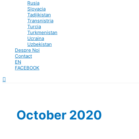
Rusia
Slovacia
Tadjikistan
Transnistria
Turcia
Turkmenistan
Ucraina
Uzbekistan
Despre Noi
Contact
EN
FACEBOOK
Search
October 2020