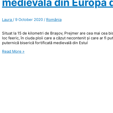
medievală din Europa 
în
curtea
(stră)bunicilor
Laura
/
9 October 2020
/
România
Situat la 15 de kilometri de Brașov, Prejmer are cea mai cea bise
loc feeric, în ciuda ploii care a căzut necontenit și care ar fi 
puternică biserică fortificată medievală din Estul
Prejmer,
Read More »
cea
mai
puternică
biserică
fortificată
medievală
din
Europa
de
Est