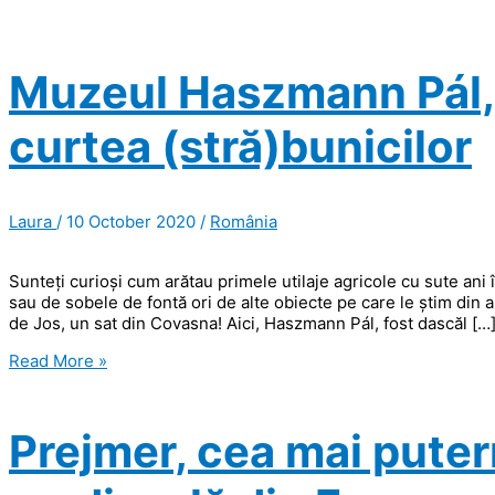
Muzeul Haszmann Pál, l
curtea (stră)bunicilor
Laura
/
10 October 2020
/
România
Sunteți curioși cum arătau primele utilaje agricole cu sute ani 
sau de sobele de fontă ori de alte obiecte pe care le știm din a
de Jos, un sat din Covasna! Aici, Haszmann Pál, fost dascăl […
Muzeul
Read More »
Haszmann
Pál,
locul
Prejmer, cea mai putern
unde
te
simţi