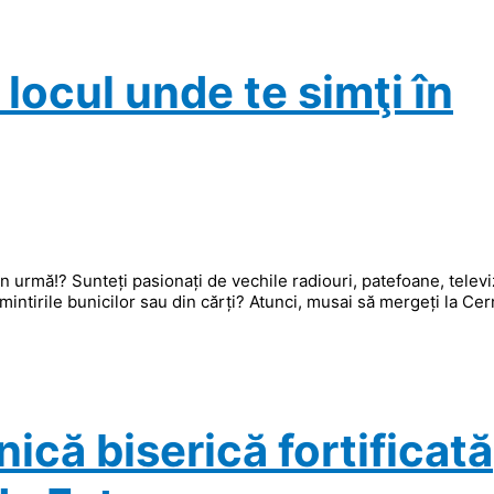
ocul unde te simţi în
în urmă!? Sunteți pasionați de vechile radiouri, patefoane, telev
mintirile bunicilor sau din cărți? Atunci, musai să mergeți la Ce
]
ică biserică fortificată