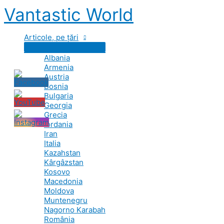
Skip
Vantastic World
to
content
Articole, pe țări
Albania
Armenia
Austria
Bosnia
Bulgaria
Georgia
Grecia
Iordania
Iran
Italia
Kazahstan
Kârgâzstan
Kosovo
Macedonia
Moldova
Muntenegru
Nagorno Karabah
România