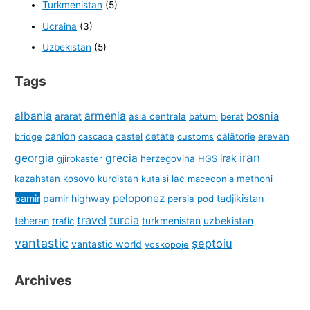
Turkmenistan
(5)
Ucraina
(3)
Uzbekistan
(5)
Tags
albania
armenia
ararat
bosnia
asia centrala
batumi
berat
canion
cetate
bridge
cascada
castel
customs
călătorie
erevan
iran
georgia
grecia
irak
gjirokaster
herzegovina
HGS
kazahstan
kosovo
kurdistan
kutaisi
lac
macedonia
methoni
peloponez
pamir
pamir highway
tadjikistan
persia
pod
travel
turcia
teheran
turkmenistan
uzbekistan
trafic
vantastic
șeptoiu
vantastic world
voskopoje
Archives