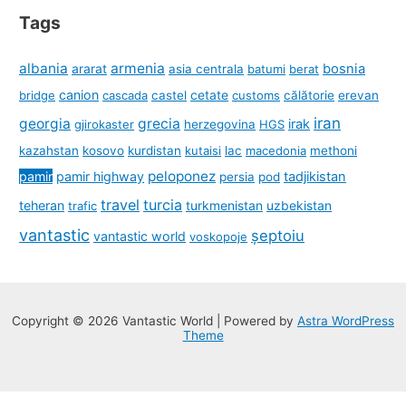
Tags
albania
armenia
ararat
bosnia
asia centrala
batumi
berat
canion
cetate
bridge
cascada
castel
customs
călătorie
erevan
iran
georgia
grecia
irak
gjirokaster
herzegovina
HGS
kazahstan
kosovo
kurdistan
kutaisi
lac
macedonia
methoni
peloponez
pamir
pamir highway
tadjikistan
persia
pod
travel
turcia
teheran
turkmenistan
uzbekistan
trafic
vantastic
șeptoiu
vantastic world
voskopoje
Copyright © 2026 Vantastic World | Powered by
Astra WordPress
Theme