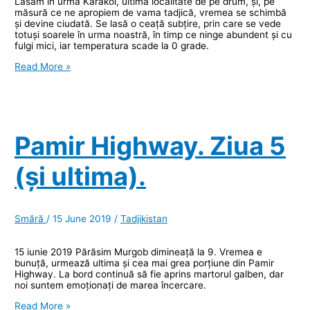
Lăsăm în urmă Karakol, ultima localitate de pe drum, și, pe
măsură ce ne apropiem de vama tadjică, vremea se schimbă
și devine ciudată. Se lasă o ceață subțire, prin care se vede
totuși soarele în urma noastră, în timp ce ninge abundent și cu
fulgi mici, iar temperatura scade la 0 grade.
Pamir
Read More »
Highway.
Epilog.
Pamir Highway. Ziua 5
(și ultima).
Smără
/
15 June 2019
/
Tadjikistan
15 iunie 2019 Părăsim Murgob dimineață la 9. Vremea e
bunuță, urmează ultima și cea mai grea porțiune din Pamir
Highway. La bord continuă să fie aprins martorul galben, dar
noi suntem emoționați de marea încercare.
Pamir
Read More »