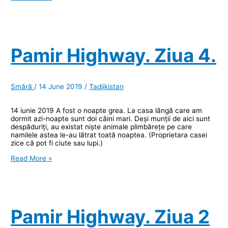
Highway.
Ziua
5
(și
ultima).
Pamir Highway. Ziua 4.
Smără
/
14 June 2019
/
Tadjikistan
14 iunie 2019 A fost o noapte grea. La casa lângă care am
dormit azi-noapte sunt doi câini mari. Deși munții de aici sunt
despăduriți, au existat niște animale plimbărețe pe care
namilele astea le-au lătrat toată noaptea. (Proprietara casei
zice că pot fi ciute sau lupi.)
Pamir
Read More »
Highway.
Ziua
4.
Pamir Highway. Ziua 2