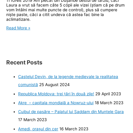
11 IUNIE 2019 Am plecat din Dușanbe destul de târziu, căci
Laura a vrut să facem câte 5 cópii ale vizei (știam că pe drum
vom întâlni mai multe puncte de control), plus să cumpere
niște paste, căci a citit undeva că astea fac bine la
aclimatizare.
Pamir
Read More »
Highway.
Ziua
1.
Recent Posts
Castelul Devin, de la legende medievale la realitatea
comunistă
25 August 2024
Republica Moldova: trei ţări în două zile!
29 April 2023
Akre – capitala mondială a Nowruz-ului
18 March 2023
Cuibul de pasăre – Palatul lui Saddam din Muntele Gara
17 March 2023
Amedi, orașul din cer
16 March 2023