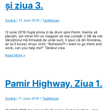
și ziua 3.
Smără
/
12 June 2019
/
Tadjikistan
12 iunie 2019 După prima zi de drum spre Pamir, înainte să
plecăm, am intrat într-un magazin să mai cumpăr 2 GB de net.
Vânzătorul mă întreabă de unde sunt, îi spun că din România,
iar lui îi lucesc brusc ochii. ”Buharest?! I want to go there and
work, can you help me?” Tânărul vrea
Pamir
Read More »
Highway.
Ziua
2
și
ziua
3.
Pamir Highway. Ziua 1.
Smără
/
11 June 2019
/
Tadjikistan