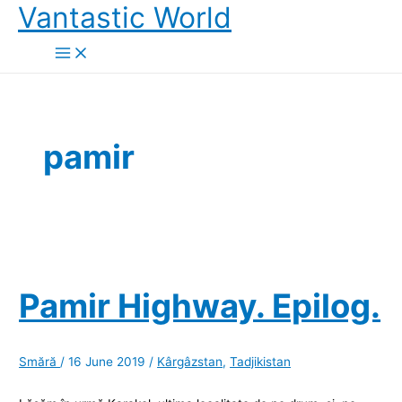
Skip
Vantastic World
to
content
pamir
Pamir Highway. Epilog.
Smără
/
16 June 2019
/
Kârgâzstan
,
Tadjikistan