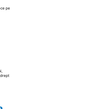
ece pe
i,
 drept
a