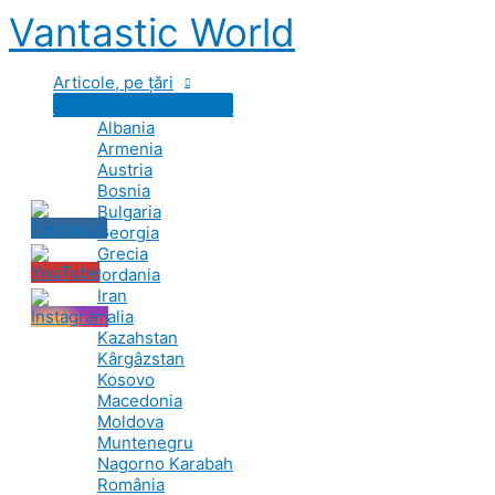
Skip
Vantastic World
to
content
Articole, pe țări
Albania
Armenia
Austria
Bosnia
Bulgaria
Georgia
Grecia
Iordania
Iran
Italia
Kazahstan
Kârgâzstan
Kosovo
Macedonia
Moldova
Muntenegru
Nagorno Karabah
România