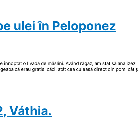
e ulei în Peloponez
de înnoptat o livadă de măslini. Având răgaz, am stat să analizez
eaba că erau gratis, căci, atât cea culeasă direct din pom, cât ș
, Váthia.