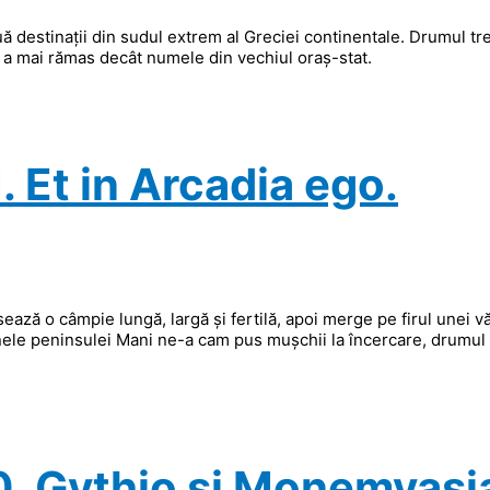
 destinații din sudul extrem al Greciei continentale. Drumul tr
nu a mai rămas decât numele din vechiul oraș-stat.
. Et in Arcadia ego.
ă o câmpie lungă, largă și fertilă, apoi merge pe firul unei vă
nele peninsulei Mani ne-a cam pus mușchii la încercare, drumul
0, Gythio și Monemvasi