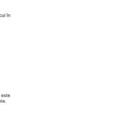
cul în
ă este
ia.