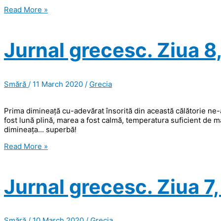
Jurnal
Read More »
grecesc.
Ziua
9,
Jurnal grecesc. Ziua 8
Peninsula
Mani
Smără
/
11 March 2020
/
Grecia
Prima dimineață cu-adevărat însorită din această călătorie ne
fost lună plină, marea a fost calmă, temperatura suficient de ma
dimineața… superbă!
Jurnal
Read More »
grecesc.
Ziua
8,
Jurnal grecesc. Ziua 7
Methoni
Smără
/
10 March 2020
/
Grecia