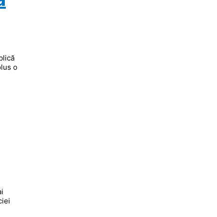
blică
plus o
i
ciei