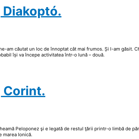
, Diakoptó.
ne-am căutat un loc de înnoptat cât mai frumos. Și l-am găsit. C
babil își va începe activitatea într-o lună – două.
 Corint.
cheamă Peloponez şi e legată de restul ţării printr-o limbă de p
e marea Ionică.