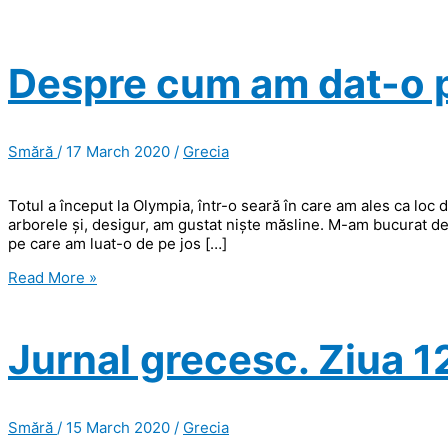
Despre cum am dat-o p
Smără
/
17 March 2020
/
Grecia
Totul a început la Olympia, într-o seară în care am ales ca loc 
arborele și, desigur, am gustat niște măsline. M-am bucurat deg
pe care am luat-o de pe jos […]
Despre
Read More »
cum
am
dat-
Jurnal grecesc. Ziua 12
o
pe
ulei
în
Smără
/
15 March 2020
/
Grecia
Peloponez