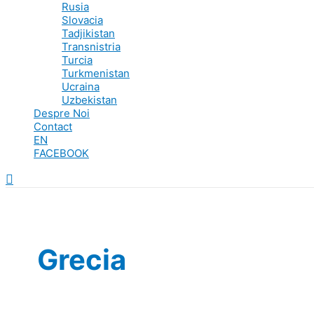
Rusia
Slovacia
Tadjikistan
Transnistria
Turcia
Turkmenistan
Ucraina
Uzbekistan
Despre Noi
Contact
EN
FACEBOOK
Search
Grecia