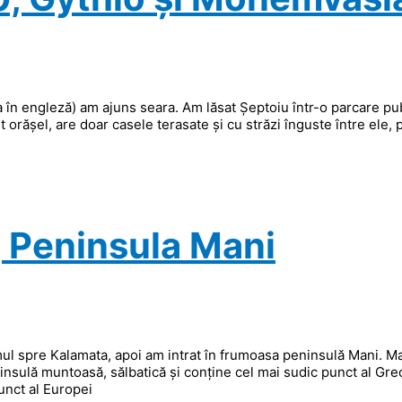
 ca în engleză) am ajuns seara. Am lăsat Șeptoiu într-o parcare pu
orășel, are doar casele terasate și cu străzi înguste între ele, 
, Peninsula Mani
ul spre Kalamata, apoi am intrat în frumoasa peninsulă Mani. Ma
insulă muntoasă, sălbatică și conține cel mai sudic punct al Gre
unct al Europei