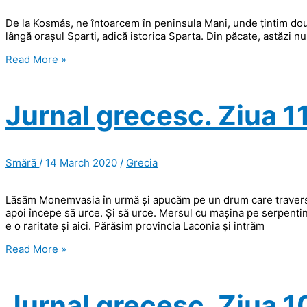
De la Kosmás, ne întoarcem în peninsula Mani, unde țintim două
lângă orașul Sparti, adică istorica Sparta. Din păcate, astăzi 
Jurnal
Read More »
grecesc.
Ziua
12,
Jurnal grecesc. Ziua 11
Váthia.
Smără
/
14 March 2020
/
Grecia
Lăsăm Monemvasia în urmă și apucăm pe un drum care traverseaz
apoi începe să urce. Și să urce. Mersul cu mașina pe serpenti
e o raritate și aici. Părăsim provincia Laconia și intrăm
Jurnal
Read More »
grecesc.
Ziua
11.
Jurnal grecesc. Ziua 1
Et