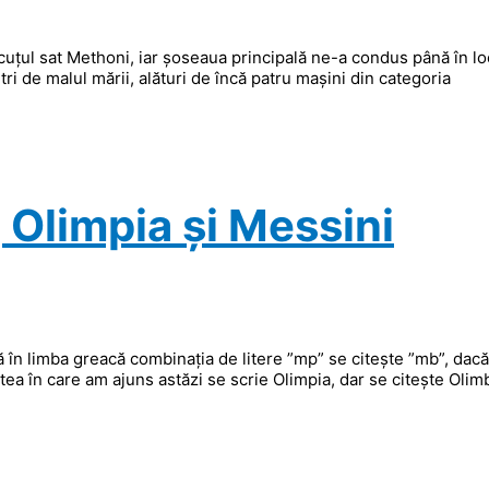
uțul sat Methoni, iar șoseaua principală ne-a condus până în lo
i de malul mării, alături de încă patru mașini din categoria
 Olimpia și Messini
 că în limba greacă combinația de litere ”mp” se citește ”mb”, dac
tatea în care am ajuns astăzi se scrie Olimpia, dar se citește Olimb