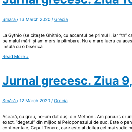
in
Arcadia
ego.
Smără
/
13 March 2020
/
Grecia
La Gythio (se citește Ghithio, cu accentul pe primul i, iar ”th”
pe malul mării și am mers la plimbare. Nu e mare lucru cu acest 
insulă cu o biserică,
Jurnal
Read More »
grecesc.
Ziua
10,
Jurnal grecesc. Ziua 9
Gythio
și
Monemvasia
Smără
/
12 March 2020
/
Grecia
Aseară, cu greu, ne-am dat duși din Methoni. Am parcurs drum
exact, ”degetul” din mijloc al Peloponezului de sud. Este o pen
continentale, Capul Ténaro, care este al doilea cel mai sudic p