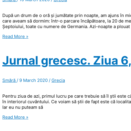
După un drum de o oră și jumătate prin noapte, am ajuns în mic
care aveam să dormim: într-o parcare încăpătoare, la 20 de metr
Șeptoiului, toate cu numere de Germania. Azi-noapte a plouat
Jurnal
Read More »
grecesc.
Ziua
7,
Jurnal grecesc. Ziua 6,
Methoni
Smără
/
9 March 2020
/
Grecia
Pentru ziua de azi, primul lucru pe care trebuie să îl știi este
în interiorul cuvântului. Ce voiam să știi de fapt este că locali
Iar eu nu puteam să
Jurnal
Read More »
grecesc.
Ziua