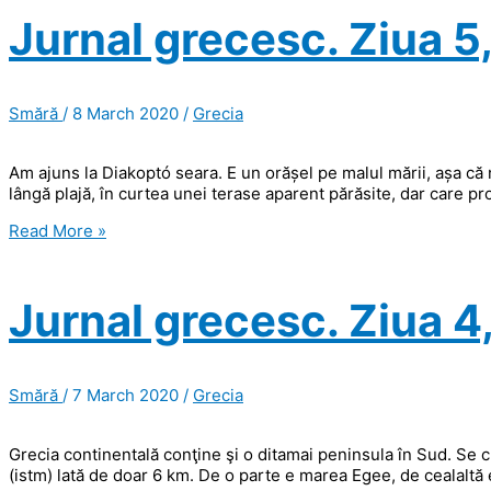
6,
Jurnal grecesc. Ziua 5
Olimpia
și
Messini
Smără
/
8 March 2020
/
Grecia
Am ajuns la Diakoptó seara. E un orășel pe malul mării, așa că 
lângă plajă, în curtea unei terase aparent părăsite, dar care pro
Jurnal
Read More »
grecesc.
Ziua
5,
Jurnal grecesc. Ziua 4,
Diakoptó.
Smără
/
7 March 2020
/
Grecia
Grecia continentală conţine şi o ditamai peninsula în Sud. Se 
(istm) lată de doar 6 km. De o parte e marea Egee, de cealaltă 