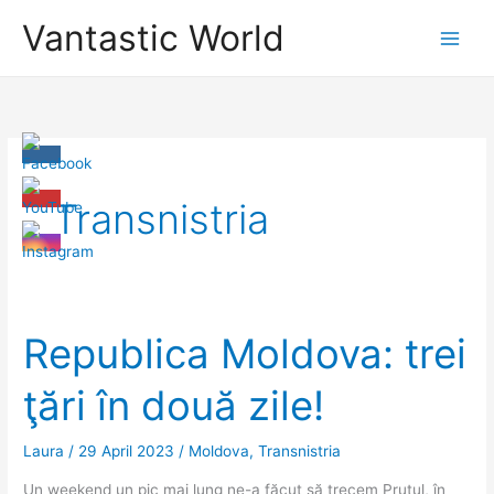
Skip
Vantastic World
to
content
Transnistria
Republica Moldova: trei
ţări în două zile!
Laura
/
29 April 2023
/
Moldova
,
Transnistria
Un weekend un pic mai lung ne-a făcut să trecem Prutul, în