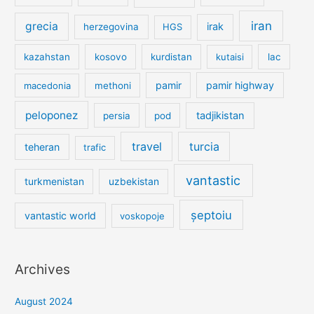
iran
grecia
irak
herzegovina
HGS
kazahstan
kosovo
kurdistan
kutaisi
lac
pamir
pamir highway
macedonia
methoni
peloponez
tadjikistan
persia
pod
travel
turcia
teheran
trafic
vantastic
turkmenistan
uzbekistan
șeptoiu
vantastic world
voskopoje
Archives
August 2024