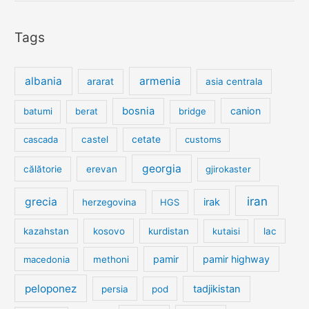
Tags
albania
armenia
ararat
asia centrala
bosnia
canion
batumi
berat
bridge
cetate
cascada
castel
customs
georgia
călătorie
erevan
gjirokaster
iran
grecia
irak
herzegovina
HGS
kazahstan
kosovo
kurdistan
kutaisi
lac
pamir
pamir highway
macedonia
methoni
peloponez
tadjikistan
persia
pod