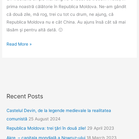
prima noastră călătorie în Republica Moldova. Ne-am gândit
că două zile, mă rog, trei cu tot cu drum, ne ajung, că
Republica Moldova nu e cât China. Au ajuns însă cât să mai
lăsăm şi pentru altă dată. 🙂
Republica
Read More »
Moldova:
trei
ţări
în
două
zile!
Recent Posts
Castelul Devin, de la legende medievale la realitatea
comunistă
25 August 2024
Republica Moldova: trei ţări în două zile!
29 April 2023
Akre – capitala mondială a Nowruz-ului
18 March 2023