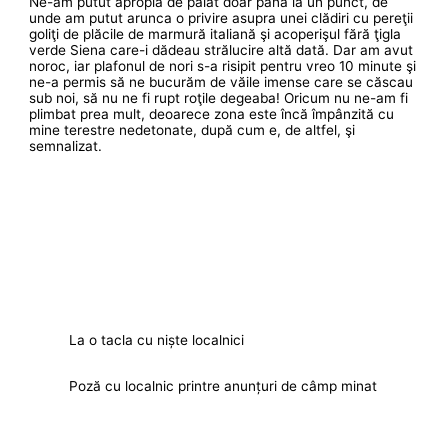
Ne-am putut apropia de palat doar până la un punct, de
unde am putut arunca o privire asupra unei clădiri cu pereţii
goliţi de plăcile de marmură italiană şi acoperişul fără ţigla
verde Siena care-i dădeau strălucire altă dată. Dar am avut
noroc, iar plafonul de nori s-a risipit pentru vreo 10 minute şi
ne-a permis să ne bucurăm de văile imense care se căscau
sub noi, să nu ne fi rupt roţile degeaba! Oricum nu ne-am fi
plimbat prea mult, deoarece zona este încă împânzită cu
mine terestre nedetonate, după cum e, de altfel, şi
semnalizat.
La o tacla cu niște localnici
Poză cu localnic printre anunțuri de câmp minat