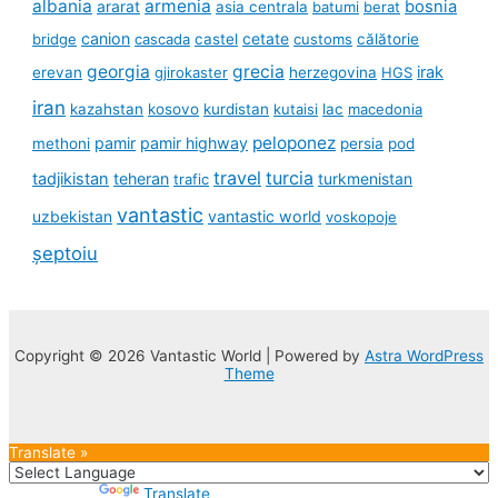
albania
armenia
ararat
bosnia
asia centrala
batumi
berat
canion
cetate
bridge
cascada
castel
customs
călătorie
georgia
grecia
irak
erevan
gjirokaster
herzegovina
HGS
iran
kazahstan
kosovo
kurdistan
kutaisi
lac
macedonia
peloponez
pamir
pamir highway
methoni
persia
pod
travel
turcia
tadjikistan
teheran
turkmenistan
trafic
vantastic
uzbekistan
vantastic world
voskopoje
șeptoiu
Copyright © 2026 Vantastic World | Powered by
Astra WordPress
Theme
Translate »
Powered by
Translate