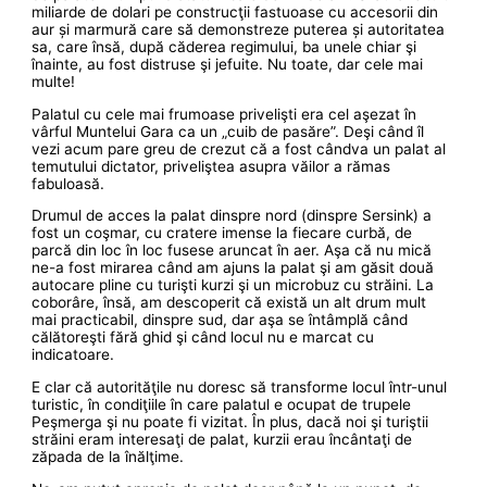
miliarde de dolari pe construcţii fastuoase cu accesorii din
aur și marmură care să demonstreze puterea și autoritatea
sa, care însă, după căderea regimului, ba unele chiar şi
înainte, au fost distruse şi jefuite. Nu toate, dar cele mai
multe!
Palatul cu cele mai frumoase privelişti era cel aşezat în
vârful Muntelui Gara ca un „cuib de pasăre”. Deşi când îl
vezi acum pare greu de crezut că a fost cândva un palat al
temutului dictator, priveliştea asupra văilor a rămas
fabuloasă.
Drumul de acces la palat dinspre nord (dinspre Sersink) a
fost un coşmar, cu cratere imense la fiecare curbă, de
parcă din loc în loc fusese aruncat în aer. Aşa că nu mică
ne-a fost mirarea când am ajuns la palat şi am găsit două
autocare pline cu turişti kurzi şi un microbuz cu străini. La
coborâre, însă, am descoperit că există un alt drum mult
mai practicabil, dinspre sud, dar aşa se întâmplă când
călătoreşti fără ghid şi când locul nu e marcat cu
indicatoare.
E clar că autorităţile nu doresc să transforme locul într-unul
turistic, în condiţiile în care palatul e ocupat de trupele
Peşmerga şi nu poate fi vizitat. În plus, dacă noi şi turiştii
străini eram interesaţi de palat, kurzii erau încântaţi de
zăpada de la înălţime.