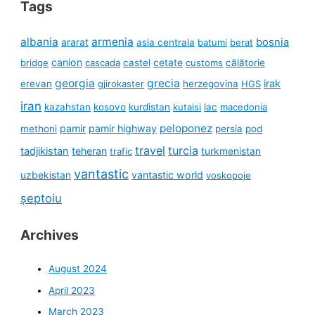
Tags
albania
armenia
ararat
bosnia
asia centrala
batumi
berat
canion
cetate
bridge
cascada
castel
customs
călătorie
georgia
grecia
irak
erevan
gjirokaster
herzegovina
HGS
iran
kazahstan
kosovo
kurdistan
kutaisi
lac
macedonia
peloponez
pamir
pamir highway
methoni
persia
pod
travel
turcia
tadjikistan
teheran
turkmenistan
trafic
vantastic
uzbekistan
vantastic world
voskopoje
șeptoiu
Archives
August 2024
April 2023
March 2023