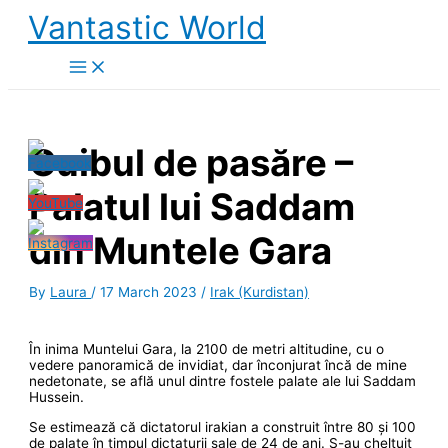
Skip
Vantastic World
to
content
Cuibul de pasăre –
Palatul lui Saddam
din Muntele Gara
By
Laura
/
17 March 2023
/
Irak (Kurdistan)
În inima Muntelui Gara, la 2100 de metri altitudine, cu o
vedere panoramică de invidiat, dar înconjurat încă de mine
nedetonate, se află unul dintre fostele palate ale lui Saddam
Hussein.
Se estimează că dictatorul irakian a construit între 80 și 100
de palate în timpul dictaturii sale de 24 de ani. S-au cheltuit