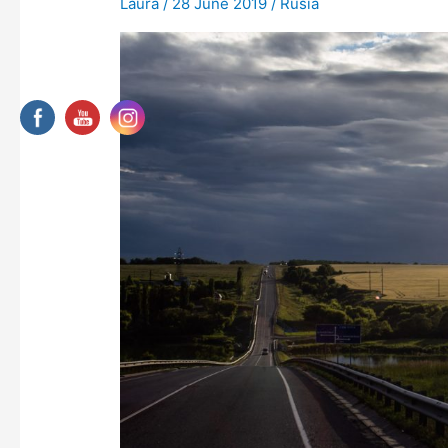
Laura
/
28 June 2019
/
Rusia