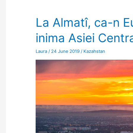
desenați
pe
La Almatî, ca-n E
stânci
inima Asiei Centr
Laura
/
24 June 2019
/
Kazahstan