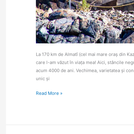
La 170 km de Almatî (cel mai mare oraș din Kaza
care l-am văzut în viața mea! Aici, stâncile n
acum 4000 de ani. Vechimea, varietatea și cons
unic și
Tamgalî:
Read More »
4000
de
ani
de
istorie