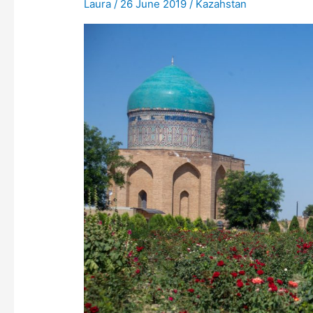
Laura
/
26 June 2019
/
Kazahstan