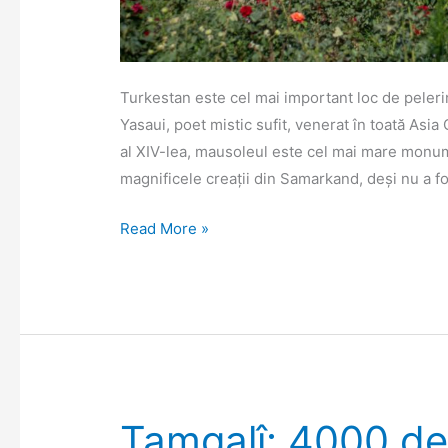
Turkestan este cel mai important loc de peler
Yasaui, poet mistic sufit, venerat în toată Asia
al XIV-lea, mausoleul este cel mai mare monum
magnificele creații din Samarkand, deși nu a fo
Nesfârșita
Read More »
stepă
kazahă
și
Turkestan,
cel
mai
sfânt
Tamgalî: 4000 de 
loc