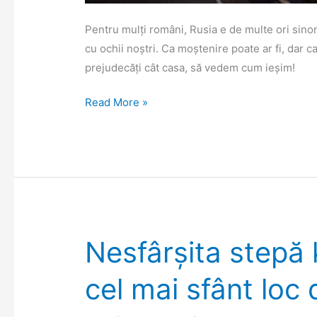
Pentru mulți români, Rusia e de multe ori sin
cu ochii noștri. Ca moștenire poate ar fi, dar ca
prejudecăți cât casa, să vedem cum ieșim!
Rusia,
Read More »
din
viteza
mașinii
Nesfârșita stepă 
cel mai sfânt loc