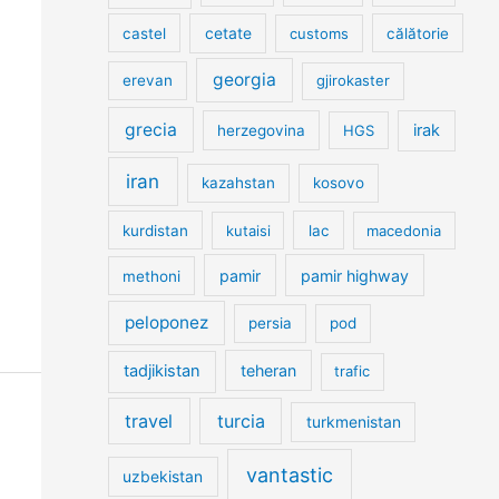
cetate
castel
customs
călătorie
georgia
erevan
gjirokaster
grecia
irak
herzegovina
HGS
iran
kazahstan
kosovo
kurdistan
kutaisi
lac
macedonia
pamir
pamir highway
methoni
peloponez
persia
pod
tadjikistan
teheran
trafic
travel
turcia
turkmenistan
vantastic
uzbekistan