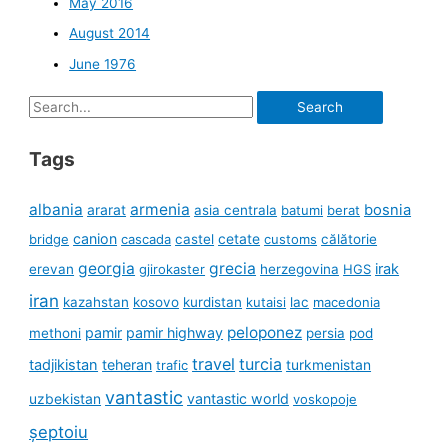
May 2016
August 2014
June 1976
Search
for:
Tags
albania
armenia
ararat
bosnia
asia centrala
batumi
berat
canion
cetate
bridge
cascada
castel
customs
călătorie
georgia
grecia
irak
erevan
gjirokaster
herzegovina
HGS
iran
kazahstan
kosovo
kurdistan
kutaisi
lac
macedonia
peloponez
pamir
pamir highway
methoni
persia
pod
travel
turcia
tadjikistan
teheran
turkmenistan
trafic
vantastic
uzbekistan
vantastic world
voskopoje
șeptoiu