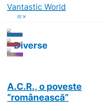
Skip
Vantastic World
to
content
Diverse
A.C.R., o poveste
“românească”