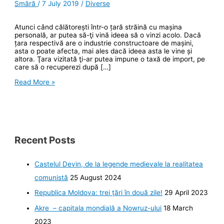
Smără
/
7 July 2019
/
Diverse
Atunci când călătorești într-o țară străină cu mașina
personală, ar putea să-ţi vină ideea să o vinzi acolo. Dacă
țara respectivă are o industrie constructoare de mașini,
asta o poate afecta, mai ales dacă ideea asta le vine și
altora. Ţara vizitată ţi-ar putea impune o taxă de import, pe
care să o recuperezi după […]
A.C.R.,
Read More »
o
poveste
“românească”
Recent Posts
Castelul Devin, de la legende medievale la realitatea
comunistă
25 August 2024
Republica Moldova: trei ţări în două zile!
29 April 2023
Akre – capitala mondială a Nowruz-ului
18 March
2023