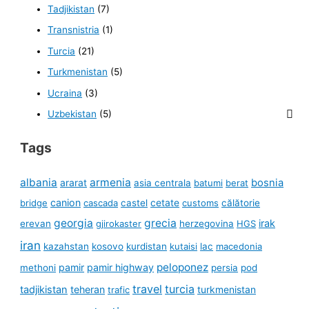
Tadjikistan
(7)
Transnistria
(1)
Turcia
(21)
Turkmenistan
(5)
Ucraina
(3)
Uzbekistan
(5)
Tags
albania
armenia
ararat
bosnia
asia centrala
batumi
berat
canion
cetate
bridge
cascada
castel
customs
călătorie
georgia
grecia
irak
erevan
gjirokaster
herzegovina
HGS
iran
kazahstan
kosovo
kurdistan
kutaisi
lac
macedonia
peloponez
pamir
pamir highway
methoni
persia
pod
travel
turcia
tadjikistan
teheran
turkmenistan
trafic