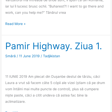
iar lui îi lucesc brusc ochii. ”Buharest?! I want to go there and
work, can you help me?” Tânărul vrea
Pamir
Read More »
Highway.
Ziua
2
Pamir Highway. Ziua 1.
și
ziua
Smără
/
11 June 2019
/
Tadjikistan
3.
11 IUNIE 2019 Am plecat din Dușanbe destul de târziu, căci
Laura a vrut să facem câte 5 cópii ale vizei (știam că pe drum
vom întâlni mai multe puncte de control), plus să cumpere
niște paste, căci a citit undeva că astea fac bine la
aclimatizare.