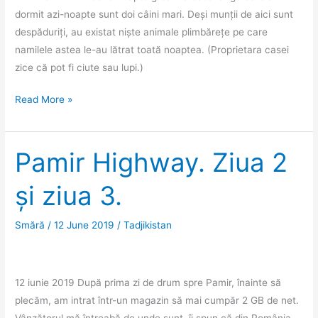
dormit azi-noapte sunt doi câini mari. Deși munții de aici sunt
despăduriți, au existat niște animale plimbărețe pe care
namilele astea le-au lătrat toată noaptea. (Proprietara casei
zice că pot fi ciute sau lupi.)
Pamir
Read More »
Highway.
Ziua
4.
Pamir Highway. Ziua 2
și ziua 3.
Smără
/
12 June 2019
/
Tadjikistan
12 iunie 2019 După prima zi de drum spre Pamir, înainte să
plecăm, am intrat într-un magazin să mai cumpăr 2 GB de net.
Vânzătorul mă întreabă de unde sunt, îi spun că din România,