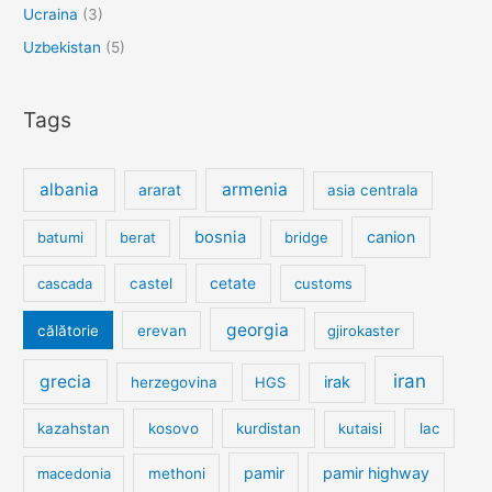
Ucraina
(3)
Uzbekistan
(5)
Tags
albania
armenia
ararat
asia centrala
bosnia
canion
batumi
berat
bridge
cetate
cascada
castel
customs
georgia
călătorie
erevan
gjirokaster
iran
grecia
irak
herzegovina
HGS
kazahstan
kosovo
kurdistan
kutaisi
lac
pamir
pamir highway
macedonia
methoni