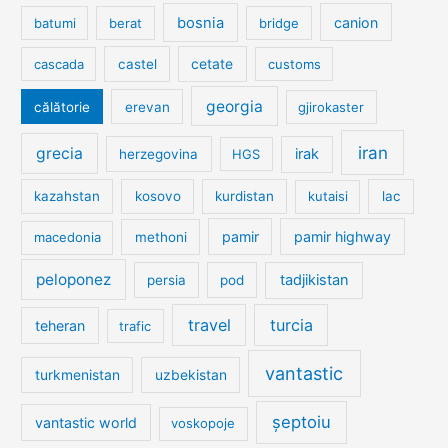
bosnia
canion
batumi
berat
bridge
cetate
cascada
castel
customs
georgia
călătorie
erevan
gjirokaster
iran
grecia
irak
herzegovina
HGS
kazahstan
kosovo
kurdistan
kutaisi
lac
pamir
pamir highway
macedonia
methoni
peloponez
tadjikistan
persia
pod
travel
turcia
teheran
trafic
vantastic
turkmenistan
uzbekistan
șeptoiu
vantastic world
voskopoje