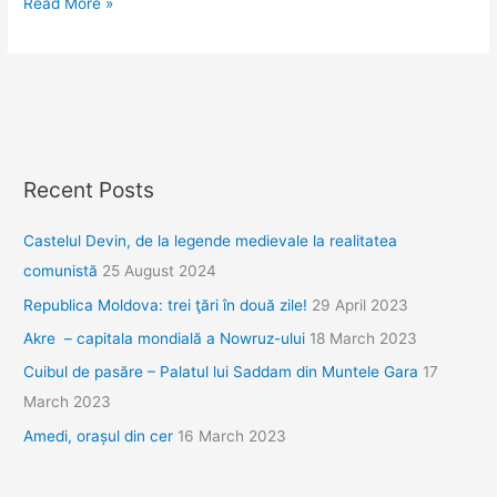
Pamir
Read More »
Highway.
Ziua
1.
Recent Posts
Castelul Devin, de la legende medievale la realitatea
comunistă
25 August 2024
Republica Moldova: trei ţări în două zile!
29 April 2023
Akre – capitala mondială a Nowruz-ului
18 March 2023
Cuibul de pasăre – Palatul lui Saddam din Muntele Gara
17
March 2023
Amedi, orașul din cer
16 March 2023