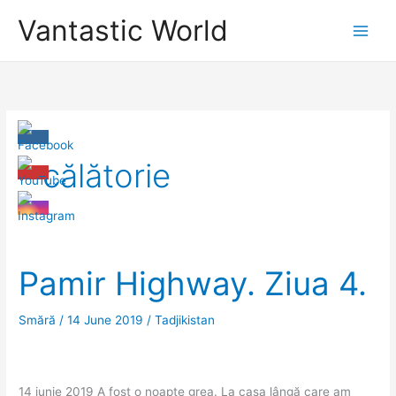
Skip
Vantastic World
to
content
călătorie
Pamir Highway. Ziua 4.
Smără
/
14 June 2019
/
Tadjikistan
14 iunie 2019 A fost o noapte grea. La casa lângă care am