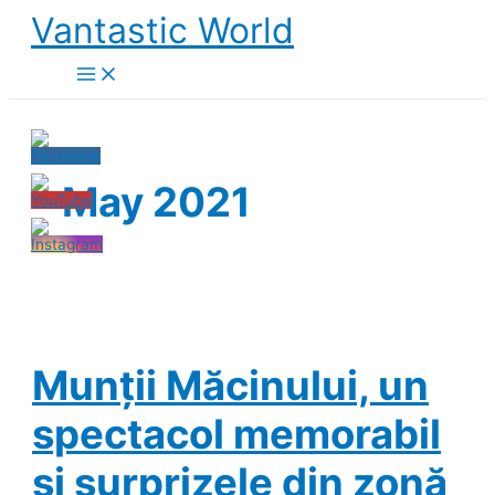
Skip
Vantastic World
to
content
May 2021
Munții Măcinului, un
spectacol memorabil
și surprizele din zonă