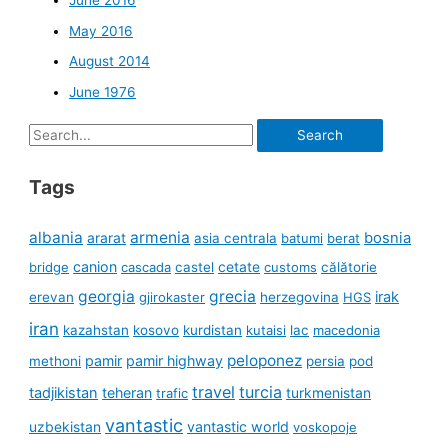
June 2016
May 2016
August 2014
June 1976
Search
for:
Tags
albania
armenia
ararat
bosnia
asia centrala
batumi
berat
canion
cetate
bridge
cascada
castel
customs
călătorie
georgia
grecia
irak
erevan
gjirokaster
herzegovina
HGS
iran
kazahstan
kosovo
kurdistan
kutaisi
lac
macedonia
peloponez
pamir
pamir highway
methoni
persia
pod
travel
turcia
tadjikistan
teheran
turkmenistan
trafic
vantastic
uzbekistan
vantastic world
voskopoje