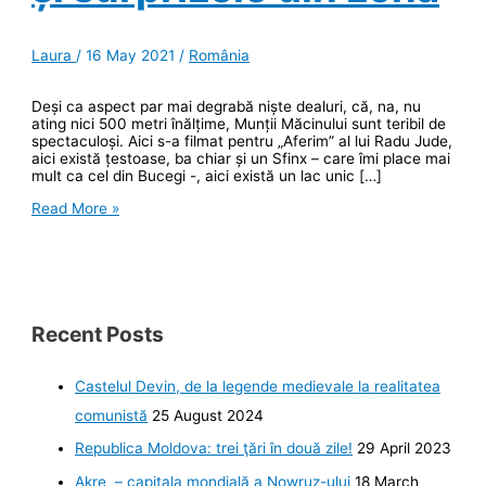
Laura
/
16 May 2021
/
România
Deși ca aspect par mai degrabă niște dealuri, că, na, nu
ating nici 500 metri înălțime, Munții Măcinului sunt teribil de
spectaculoși. Aici s-a filmat pentru „Aferim” al lui Radu Jude,
aici există țestoase, ba chiar și un Sfinx – care îmi place mai
mult ca cel din Bucegi -, aici există un lac unic […]
Munții
Read More »
Măcinului,
un
spectacol
memorabil
și
surprizele
din
Recent Posts
zonă
Castelul Devin, de la legende medievale la realitatea
comunistă
25 August 2024
Republica Moldova: trei ţări în două zile!
29 April 2023
Akre – capitala mondială a Nowruz-ului
18 March