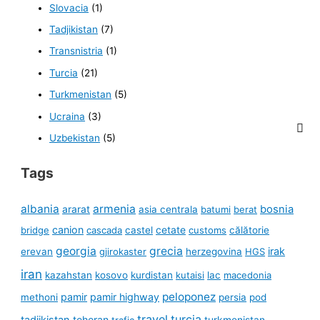
Slovacia
(1)
Tadjikistan
(7)
Transnistria
(1)
Turcia
(21)
Turkmenistan
(5)
Ucraina
(3)
Uzbekistan
(5)
Tags
albania
armenia
ararat
bosnia
asia centrala
batumi
berat
canion
cetate
bridge
cascada
castel
customs
călătorie
georgia
grecia
irak
erevan
gjirokaster
herzegovina
HGS
iran
kazahstan
kosovo
kurdistan
kutaisi
lac
macedonia
peloponez
pamir
pamir highway
methoni
persia
pod
travel
turcia
tadjikistan
teheran
turkmenistan
trafic