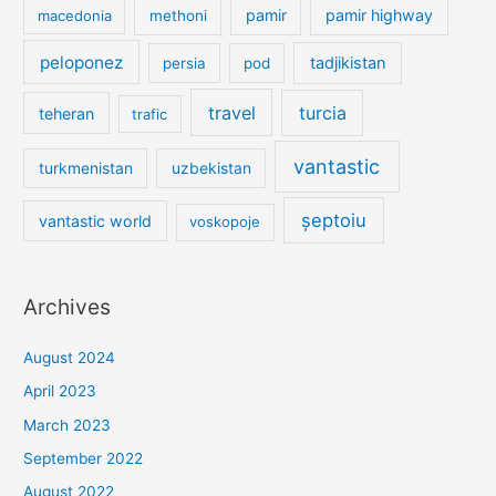
pamir
pamir highway
macedonia
methoni
peloponez
tadjikistan
persia
pod
travel
turcia
teheran
trafic
vantastic
turkmenistan
uzbekistan
șeptoiu
vantastic world
voskopoje
Archives
August 2024
April 2023
March 2023
September 2022
August 2022