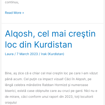
continuu,
Erbil,
Read More »
între
tradiţie
şi
Alqosh, cel mai creştin
modern
loc din Kurdistan
Laura
/
7 March 2023
/
Irak (Kurdistan)
Bine, aş zice că e chiar cel mai creştin loc pe care l-am văzut
până acum. Cel puţin ca impact vizual! Căci în Alqosh, pe
lângă celebra mănăstire Rabban Hormizd şi numeroase
biserici, există case obişnuite care au cruci pe gard. Nici nu e
de mirare, căci conform unui raport din 2023, toţi locuitorii
oraşului