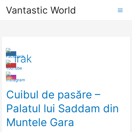
Skip
Vantastic World
to
content
irak
Cuibul de pasăre –
Palatul lui Saddam din
Muntele Gara