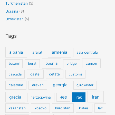
Turkmenistan
(5)
Ucraina
(3)
Uzbekistan
(5)
Tags
albania
armenia
ararat
asia centrala
bosnia
canion
batumi
berat
bridge
cetate
cascada
castel
customs
georgia
călătorie
erevan
gjirokaster
iran
grecia
irak
herzegovina
HGS
kazahstan
kosovo
kurdistan
kutaisi
lac