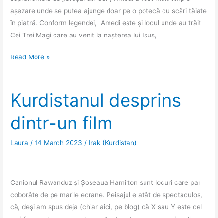
așezare unde se putea ajunge doar pe o potecă cu scări tăiate
în piatră. Conform legendei, Amedi este și locul unde au trăit
Cei Trei Magi care au venit la nașterea lui Isus,
Amedi,
Read More »
orașul
din
cer
Kurdistanul desprins
dintr-un film
Laura
/
14 March 2023
/
Irak (Kurdistan)
Canionul Rawanduz şi Șoseaua Hamilton sunt locuri care par
coborâte de pe marile ecrane. Peisajul e atât de spectaculos,
că, deşi am spus deja (chiar aici, pe blog) că X sau Y este cel