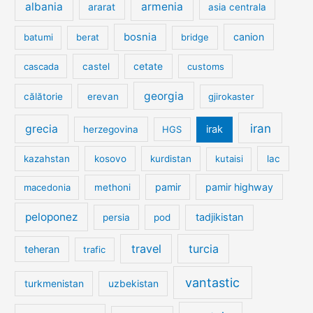
albania
armenia
ararat
asia centrala
bosnia
canion
batumi
berat
bridge
cetate
cascada
castel
customs
georgia
călătorie
erevan
gjirokaster
iran
grecia
irak
herzegovina
HGS
kazahstan
kosovo
kurdistan
kutaisi
lac
pamir
pamir highway
macedonia
methoni
peloponez
tadjikistan
persia
pod
travel
turcia
teheran
trafic
vantastic
turkmenistan
uzbekistan