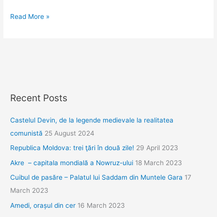
Alqosh,
Read More »
cel
mai
creştin
loc
din
Kurdistan
Recent Posts
Castelul Devin, de la legende medievale la realitatea
comunistă
25 August 2024
Republica Moldova: trei ţări în două zile!
29 April 2023
Akre – capitala mondială a Nowruz-ului
18 March 2023
Cuibul de pasăre – Palatul lui Saddam din Muntele Gara
17
March 2023
Amedi, orașul din cer
16 March 2023