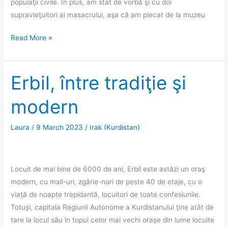
populaţii civile. În plus, am stat de vorbă şi cu doi
supravieţuitori ai masacrului, aşa că am plecat de la muzeu
Halabja
Read More »
–
mărturia
atacului
Erbil, între tradiţie şi
chimic
modern
ordonat
de
Saddam
Laura
/
9 March 2023
/
Irak (Kurdistan)
Hussein
Locuit de mai bine de 6000 de ani, Erbil este astăzi un oraş
modern, cu mall-uri, zgârie-nori de peste 40 de etaje, cu o
viaţă de noapte trepidantă, locuitori de toate confesiunile.
Totuşi, capitala Regiunii Autonome a Kurdistanului ţine atât de
tare la locul său în topul celor mai vechi oraşe din lume locuite