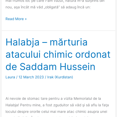
mai frumos loc pe care l-am văzut, natura m-a surprins din
nou, aşa încât mă văd „obligată” să adaug încă un:
Kurdistanul
Read More »
desprins
dintr-
un
Halabja – mărturia
film
atacului chimic ordonat
de Saddam Hussein
Laura
/
12 March 2023
/
Irak (Kurdistan)
Ai nevoie de stomac tare pentru a vizita Memorialul de la
Halabja! Pentru mine, a fost zguduitor să văd şi să aflu la faţa
locului despre ororile celui mai mare atac chimic asupra unei