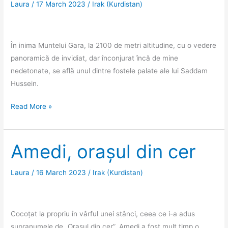
Laura
/
17 March 2023
/
Irak (Kurdistan)
În inima Muntelui Gara, la 2100 de metri altitudine, cu o vedere
panoramică de invidiat, dar înconjurat încă de mine
nedetonate, se află unul dintre fostele palate ale lui Saddam
Hussein.
Cuibul
Read More »
de
pasăre
–
Amedi, orașul din cer
Palatul
lui
Laura
/
16 March 2023
/
Irak (Kurdistan)
Saddam
din
Muntele
Cocoțat la propriu în vârful unei stânci, ceea ce i-a adus
Gara
supranumele de „Orașul din cer”, Amedi a fost mult timp o