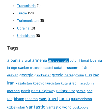
Transnistria
(1)
Turcia
(21)
Turkmenistan
(5)
Ucraina
(3)
Uzbekistan
(5)
Tags
albania
armenia
ararat
bosnia
asia centrala
batumi
berat
canion
cetate
bridge
cascada
castel
customs
călătorie
georgia
grecia
irak
erevan
gjirokaster
herzegovina
HGS
iran
kazahstan
kosovo
kurdistan
kutaisi
lac
macedonia
peloponez
pamir
pamir highway
methoni
persia
pod
travel
turcia
tadjikistan
teheran
turkmenistan
trafic
vantastic
uzbekistan
vantastic world
voskopoje