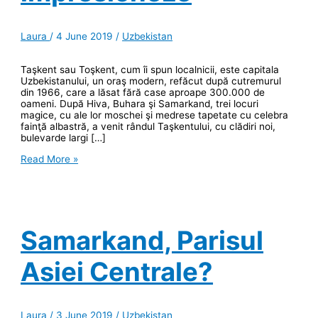
Laura
/
4 June 2019
/
Uzbekistan
Taşkent sau Toşkent, cum îi spun localnicii, este capitala
Uzbekistanului, un oraş modern, refăcut după cutremurul
din 1966, care a lăsat fără case aproape 300.000 de
oameni. După Hiva, Buhara şi Samarkand, trei locuri
magice, cu ale lor moschei şi medrese tapetate cu celebra
fainţă albastră, a venit rândul Taşkentului, cu clădiri noi,
bulevarde largi […]
Taşkent,
Read More »
un
oraş
gândit
să
impresioneze
Samarkand, Parisul
Asiei Centrale?
Laura
/
3 June 2019
/
Uzbekistan