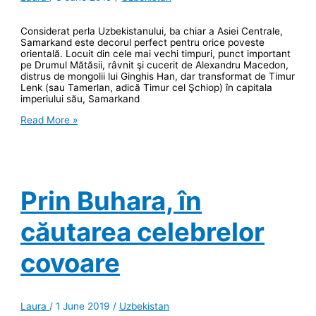
Considerat perla Uzbekistanului, ba chiar a Asiei Centrale,
Samarkand este decorul perfect pentru orice poveste
orientală. Locuit din cele mai vechi timpuri, punct important
pe Drumul Mătăsii, râvnit şi cucerit de Alexandru Macedon,
distrus de mongolii lui Ginghis Han, dar transformat de Timur
Lenk (sau Tamerlan, adică Timur cel Şchiop) în capitala
imperiului său, Samarkand
Samarkand,
Read More »
Parisul
Asiei
Centrale?
Prin Buhara, în
căutarea celebrelor
covoare
Laura
/
1 June 2019
/
Uzbekistan