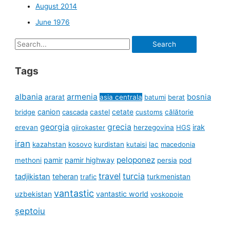
August 2014
June 1976
Search
for:
Tags
albania
armenia
ararat
bosnia
asia centrala
batumi
berat
canion
cetate
bridge
cascada
castel
customs
călătorie
georgia
grecia
irak
erevan
gjirokaster
herzegovina
HGS
iran
kazahstan
kosovo
kurdistan
kutaisi
lac
macedonia
peloponez
pamir
pamir highway
methoni
persia
pod
travel
turcia
tadjikistan
teheran
turkmenistan
trafic
vantastic
uzbekistan
vantastic world
voskopoje
șeptoiu