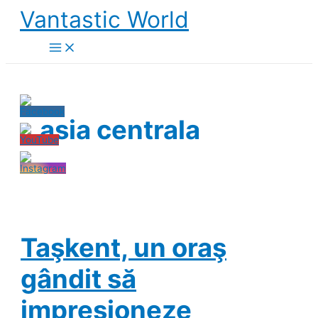
Skip
Vantastic World
to
content
asia centrala
Taşkent, un oraş
gândit să
impresioneze