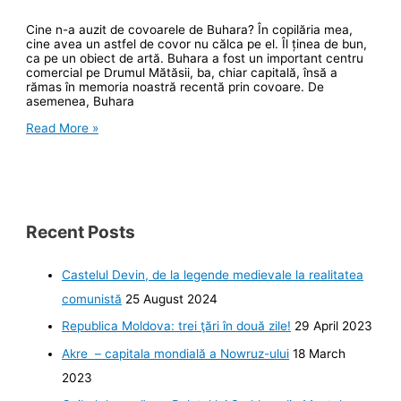
Cine n-a auzit de covoarele de Buhara? În copilăria mea,
cine avea un astfel de covor nu călca pe el. Îl ținea de bun,
ca pe un obiect de artă. Buhara a fost un important centru
comercial pe Drumul Mătăsii, ba, chiar capitală, însă a
rămas în memoria noastră recentă prin covoare. De
asemenea, Buhara
Prin
Read More »
Buhara,
în
căutarea
celebrelor
covoare
Recent Posts
Castelul Devin, de la legende medievale la realitatea
comunistă
25 August 2024
Republica Moldova: trei ţări în două zile!
29 April 2023
Akre – capitala mondială a Nowruz-ului
18 March
2023