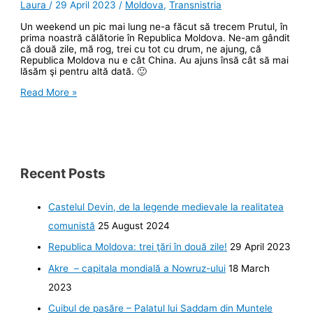
Laura
/
29 April 2023
/
Moldova
,
Transnistria
Un weekend un pic mai lung ne-a făcut să trecem Prutul, în
prima noastră călătorie în Republica Moldova. Ne-am gândit
că două zile, mă rog, trei cu tot cu drum, ne ajung, că
Republica Moldova nu e cât China. Au ajuns însă cât să mai
lăsăm şi pentru altă dată. 🙂
Republica
Read More »
Moldova:
trei
ţări
în
două
zile!
Recent Posts
Castelul Devin, de la legende medievale la realitatea
comunistă
25 August 2024
Republica Moldova: trei ţări în două zile!
29 April 2023
Akre – capitala mondială a Nowruz-ului
18 March
2023
Cuibul de pasăre – Palatul lui Saddam din Muntele