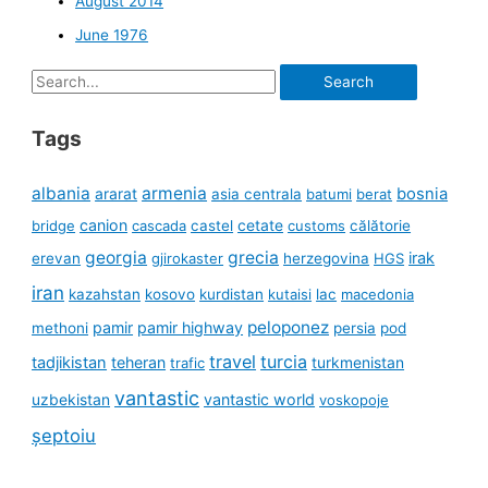
August 2014
June 1976
Search
for:
Tags
albania
armenia
ararat
bosnia
asia centrala
batumi
berat
canion
cetate
bridge
cascada
castel
customs
călătorie
georgia
grecia
irak
erevan
gjirokaster
herzegovina
HGS
iran
kazahstan
kosovo
kurdistan
kutaisi
lac
macedonia
peloponez
pamir
pamir highway
methoni
persia
pod
travel
turcia
tadjikistan
teheran
turkmenistan
trafic
vantastic
uzbekistan
vantastic world
voskopoje
șeptoiu