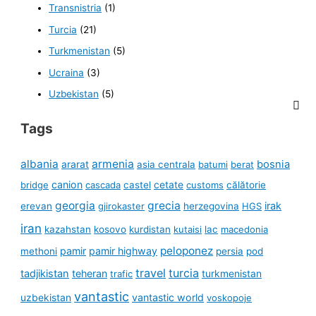
Transnistria
(1)
Turcia
(21)
Turkmenistan
(5)
Ucraina
(3)
Uzbekistan
(5)
Tags
albania
armenia
ararat
bosnia
asia centrala
batumi
berat
canion
cetate
bridge
cascada
castel
customs
călătorie
georgia
grecia
irak
erevan
gjirokaster
herzegovina
HGS
iran
kazahstan
kosovo
kurdistan
kutaisi
lac
macedonia
peloponez
pamir
pamir highway
methoni
persia
pod
travel
turcia
tadjikistan
teheran
turkmenistan
trafic
vantastic
uzbekistan
vantastic world
voskopoje