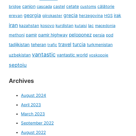
canion
cetate
bridge
cascada
castel
customs
călătorie
georgia
grecia
irak
erevan
gjirokaster
herzegovina
HGS
iran
kazahstan
kosovo
kurdistan
kutaisi
lac
macedonia
peloponez
pamir
pamir highway
methoni
persia
pod
travel
turcia
tadjikistan
teheran
turkmenistan
trafic
vantastic
uzbekistan
vantastic world
voskopoje
șeptoiu
Archives
August 2024
April 2023
March 2023
September 2022
August 2022