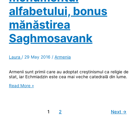
alfabetului, bonus
mănăstirea
Saghmosavank
Laura
/
29 May 2016
/
Armenia
Armenii sunt primii care au adoptat creştinismul ca religie de
stat, iar Echmiadzin este cea mai veche catedrală din lume.
Prima
Read More »
catedrală
din
lume
și
scrierea
1
2
Next
→
armeană
–
Echmiadzin
și
monumentul