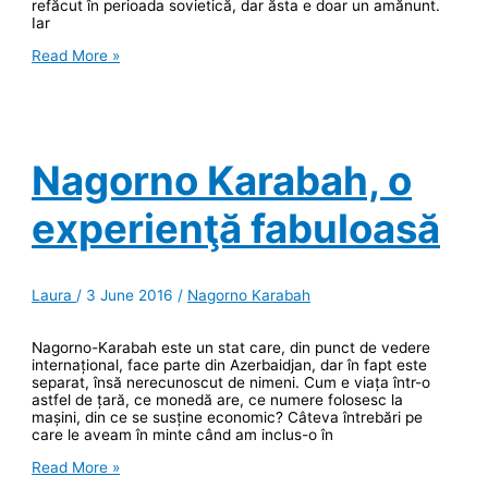
refăcut în perioada sovietică, dar ăsta e doar un amănunt.
Iar
Garni
Read More »
–
Geghard,
de
la
templul
păgân
Nagorno Karabah, o
la
creştinism
experienţă fabuloasă
Laura
/
3 June 2016
/
Nagorno Karabah
Nagorno-Karabah este un stat care, din punct de vedere
internațional, face parte din Azerbaidjan, dar în fapt este
separat, însă nerecunoscut de nimeni. Cum e viața într-o
astfel de țară, ce monedă are, ce numere folosesc la
mașini, din ce se susține economic? Câteva întrebări pe
care le aveam în minte când am inclus-o în
Nagorno
Read More »
Karabah,