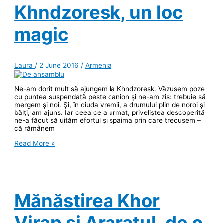
Khndzoresk, un loc
magic
Laura
/
2 June 2016
/
Armenia
Ne-am dorit mult să ajungem la Khndzoresk. Văzusem poze
cu puntea suspendată peste canion şi ne-am zis: trebuie să
mergem şi noi. Şi, în ciuda vremii, a drumului plin de noroi şi
bălţi, am ajuns. Iar ceea ce a urmat, priveliştea descoperită
ne-a făcut să uităm efortul şi spaima prin care trecusem –
că rămânem
Khndzoresk,
Read More »
un
loc
magic
Mănăstirea Khor
Virap şi Araratul, de o