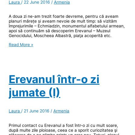
Laura
/
22 June 2016
/
Armenia
A doua zi ne-am trezit foarte devreme, pentru că aveam
planuri mărețe și aveam nevoie de mult timp: să vizităm
împrejurimile – Echmiadzin, monumentul alfabetului armean,
apoi să continuăm să descoperim Erevanul – Muzeul
Genocidului, Moscheea Albastră, piaţa acoperită etc.
Erevanul
Read More »
într-
o
zi
jumate
(II)
Erevanul într-o zi
jumate (I)
Laura
/
21 June 2016
/
Armenia
Primul contact cu Erevanul a fost într-o zi cu mult soare,
după multe zile ploioase, ceea ce a sporit curiozitatea şi
plăcerea de a ne plimba printr-un oraş nou. Totuşi, planul