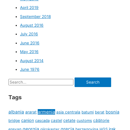
April 2019
September 2018
August 2016
July 2016
June 2016
May 2016
August 2014
June 1976
Search
for:
Tags
albania
armenia
ararat
bosnia
asia centrala
batumi
berat
canion
cetate
bridge
cascada
castel
customs
călătorie
georgia
grecia
irak
erevan
gjirokaster
herzegovina
HGS