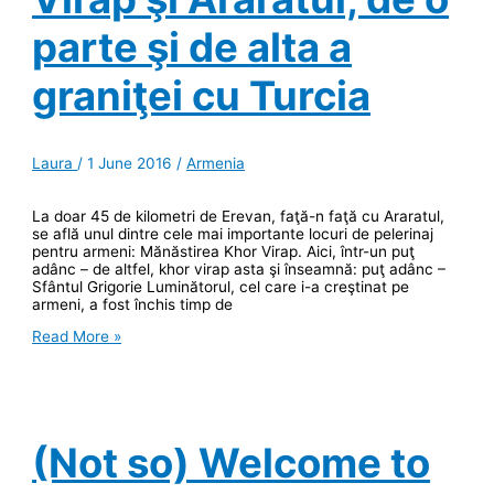
parte şi de alta a
graniţei cu Turcia
Laura
/
1 June 2016
/
Armenia
La doar 45 de kilometri de Erevan, faţă-n faţă cu Araratul,
se află unul dintre cele mai importante locuri de pelerinaj
pentru armeni: Mănăstirea Khor Virap. Aici, într-un puţ
adânc – de altfel, khor virap asta şi înseamnă: puţ adânc –
Sfântul Grigorie Luminătorul, cel care i-a creştinat pe
armeni, a fost închis timp de
Mănăstirea
Read More »
Khor
Virap
şi
Araratul,
de
o
(Not so) Welcome to
parte
şi