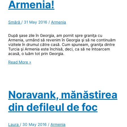
de
Armenia!
alta
a
graniţei
cu
Smără
/
31 May 2016
/
Armenia
Turcia
După şase zile în Georgia, am pornit spre graniţa cu
Armenia, urmând să revenim în Georgia şi să ne continuăm
vizitele în drumul către casă. Cum spuneam, graniţa dintre
Turcia şi Armenia este închisă, deci, ca să ne întoarcem
acasă, o luăm tot prin Georgia.
(Not
Read More »
so)
Welcome
to
Armenia!
Noravank, mănăstirea
din defileul de foc
Laura
/
30 May 2016
/
Armenia