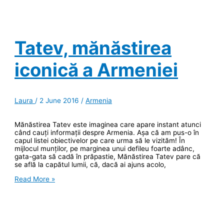
o
experienţă
fabuloasă
Tatev, mănăstirea
iconică a Armeniei
Laura
/
2 June 2016
/
Armenia
Mănăstirea Tatev este imaginea care apare instant atunci
când cauți informații despre Armenia. Așa că am pus-o în
capul listei obiectivelor pe care urma să le vizităm! În
mijlocul munților, pe marginea unui defileu foarte adânc,
gata-gata să cadă în prăpastie, Mănăstirea Tatev pare că
se află la capătul lumii, că, dacă ai ajuns acolo,
Tatev,
Read More »
mănăstirea
iconică
a
Armeniei