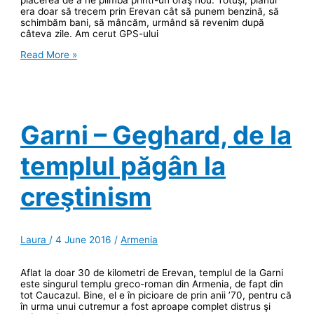
era doar să trecem prin Erevan cât să punem benzină, să
schimbăm bani, să mâncăm, urmând să revenim după
câteva zile. Am cerut GPS-ului
Erevanul
Read More »
într-
o
zi
jumate
(I)
Garni – Geghard, de la
templul păgân la
creştinism
Laura
/
4 June 2016
/
Armenia
Aflat la doar 30 de kilometri de Erevan, templul de la Garni
este singurul templu greco-roman din Armenia, de fapt din
tot Caucazul. Bine, el e în picioare de prin anii ’70, pentru că
în urma unui cutremur a fost aproape complet distrus şi