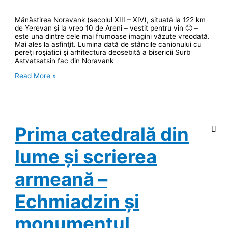
Mănăstirea Noravank (secolul XIII – XIV), situată la 122 km
de Yerevan şi la vreo 10 de Areni – vestit pentru vin 🙂 –
este una dintre cele mai frumoase imagini văzute vreodată.
Mai ales la asfinţit. Lumina dată de stâncile canionului cu
pereţi roşiatici şi arhitectura deosebită a bisericii Surb
Astvatsatsin fac din Noravank
Noravank,
Read More »
mănăstirea
din
defileul
de
foc
Prima catedrală din
lume și scrierea
armeană –
Echmiadzin și
monumentul