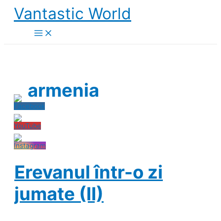
Skip
Vantastic World
to
content
armenia
Erevanul într-o zi
jumate (II)