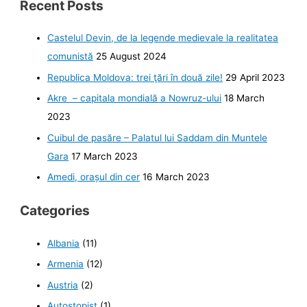
Recent Posts
alfabetului,
bonus
mănăstirea
Saghmosavank
Castelul Devin, de la legende medievale la realitatea
comunistă
25 August 2024
Republica Moldova: trei ţări în două zile!
29 April 2023
Akre – capitala mondială a Nowruz-ului
18 March
2023
Cuibul de pasăre – Palatul lui Saddam din Muntele
Gara
17 March 2023
Amedi, orașul din cer
16 March 2023
Categories
Albania
(11)
Armenia
(12)
Austria
(2)
Autostopist
(1)