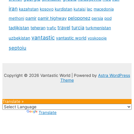
iran
kazahstan
kosovo
kurdistan
kutaisi
lac
macedonia
peloponez
pamir
pamir highway
methoni
persia
pod
travel
turcia
tadjikistan
teheran
turkmenistan
trafic
vantastic
uzbekistan
vantastic world
voskopoje
șeptoiu
Copyright © 2026 Vantastic World | Powered by
Astra WordPress
Theme
Translate »
Powered by
Translate