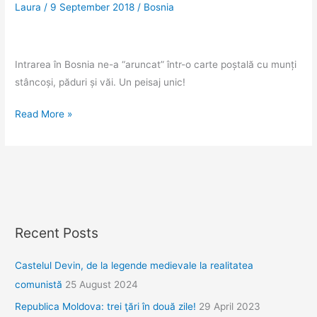
Laura
/
9 September 2018
/
Bosnia
ori
Intrarea în Bosnia ne-a “aruncat” într-o carte poștală cu munți
stâncoși, păduri și văi. Un peisaj unic!
Trebinje,
Read More »
intrarea
în
Bosnia,
dar,
de
fapt,
Recent Posts
în
Republica
Castelul Devin, de la legende medievale la realitatea
Srpska
comunistă
25 August 2024
Republica Moldova: trei ţări în două zile!
29 April 2023