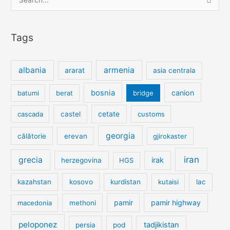
for:
Tags
albania
armenia
ararat
asia centrala
bosnia
canion
batumi
berat
bridge
cetate
cascada
castel
customs
georgia
călătorie
erevan
gjirokaster
iran
grecia
irak
herzegovina
HGS
kazahstan
kosovo
kurdistan
kutaisi
lac
pamir
pamir highway
macedonia
methoni
peloponez
tadjikistan
persia
pod