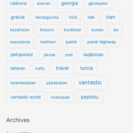
georgia
călătorie
erevan
gjirokaster
iran
grecia
irak
herzegovina
HGS
kazahstan
kosovo
kurdistan
kutaisi
lac
pamir
pamir highway
macedonia
methoni
peloponez
tadjikistan
persia
pod
travel
turcia
teheran
trafic
vantastic
turkmenistan
uzbekistan
șeptoiu
vantastic world
voskopoje
Archives