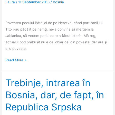
Laura
/
11 September 2018
/
Bosnia
Povestea podului Bătăliei de pe Neretva, când partizanii lui
Tito i-au păcălit pe nemţi, ne-a convins să mergem la
Jablanica, să vedem podul care a făcut istorie. Mă rog,
actualul pod prăbuşit nu e cel chiar cel din poveste, dar are şi
el o poveste.
Podul
Read More »
de
pe
Neretva
Trebinje, intrarea în
aruncat
Bosnia, dar, de fapt, în
în
aer
Republica Srpska
de
trei