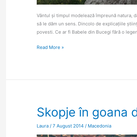
Vântul și timpul modelează împreună natura, da
să le dăm un sens. Dincolo de explicațiile știin
povesti. Ce ar fi Babele din Bucegi fără o legen
Păpușile
Read More »
de
piatră
de
la
Kuklica
Skopje în goana d
Laura
/
7 August 2014
/
Macedonia