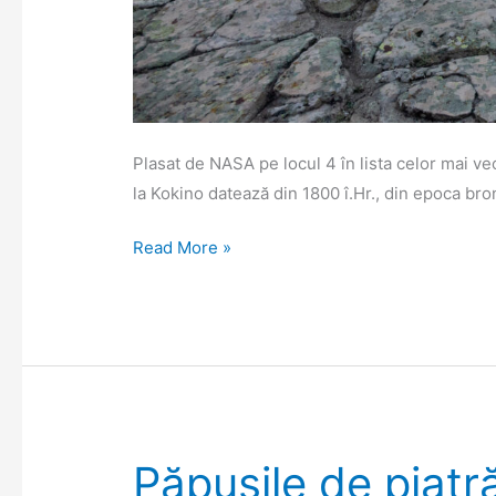
Plasat de NASA pe locul 4 în lista celor mai v
la Kokino datează din 1800 î.Hr., din epoca bron
Observatorul
Read More »
megalitic
de
la
Kokino,
unul
dintre
cele
Păpușile de piatră
mai