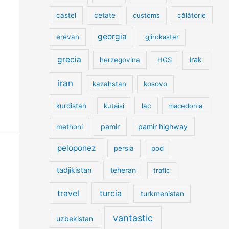
cetate
castel
customs
călătorie
georgia
erevan
gjirokaster
grecia
irak
herzegovina
HGS
iran
kazahstan
kosovo
kurdistan
kutaisi
lac
macedonia
pamir
pamir highway
methoni
peloponez
persia
pod
tadjikistan
teheran
trafic
travel
turcia
turkmenistan
vantastic
uzbekistan