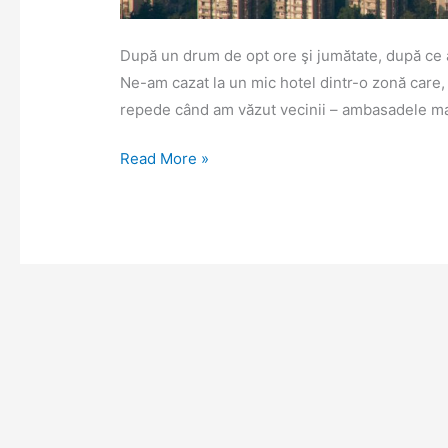
După un drum de opt ore şi jumătate, după ce am
Ne-am cazat la un mic hotel dintr-o zonă care, 
repede când am văzut vecinii – ambasadele mai
Skopje
Read More »
în
goana
după
istorie