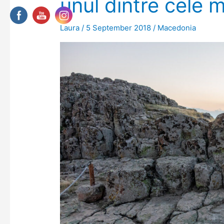
unul dintre cele 
Laura
/
5 September 2018
/
Macedonia