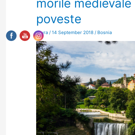
morile medievale 
poveste
Laura
/
14 September 2018
/
Bosnia