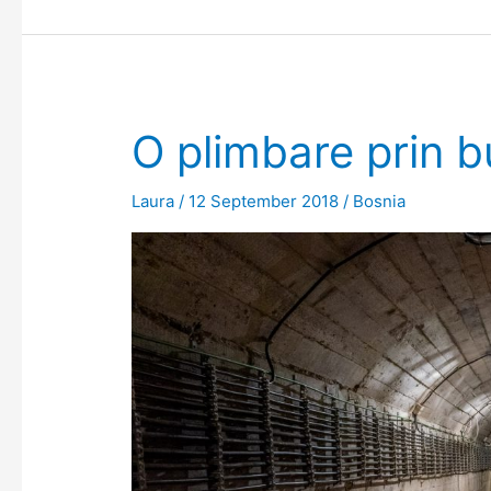
urmele
războiului
O plimbare prin bu
Laura
/
12 September 2018
/
Bosnia