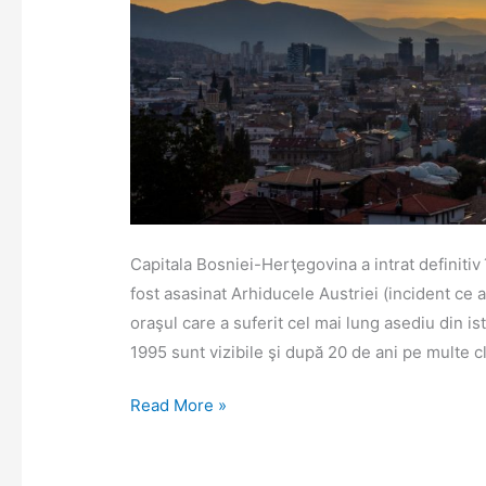
Capitala Bosniei-Herţegovina a intrat definitiv
fost asasinat Arhiducele Austriei (incident ce 
oraşul care a suferit cel mai lung asediu din is
1995 sunt vizibile şi după 20 de ani pe multe cl
Sarajevo
Read More »
poartă
încă