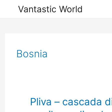
Skip
Vantastic World
to
content
Bosnia
Pliva – cascada di