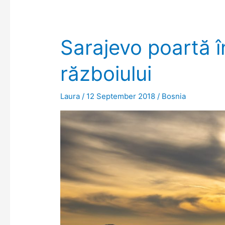
oraşului,
morile
medievale
Sarajevo poartă 
şi
un
războiului
peisaj
de
Laura
/
12 September 2018
/
Bosnia
poveste