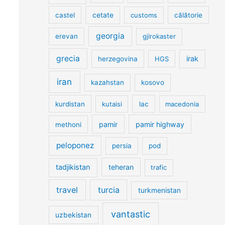
cetate
castel
customs
călătorie
georgia
erevan
gjirokaster
grecia
irak
herzegovina
HGS
iran
kazahstan
kosovo
kurdistan
kutaisi
lac
macedonia
pamir
pamir highway
methoni
peloponez
persia
pod
tadjikistan
teheran
trafic
travel
turcia
turkmenistan
vantastic
uzbekistan