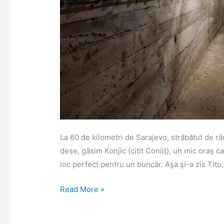
La 60 de kilometri de Sarajevo, străbătut de râ
dese, găsim Konjic (citit Coniiț), un mic oraş 
loc perfect pentru un buncăr. Aşa şi-a zis Tito,
O
Read More »
plimbare
prin