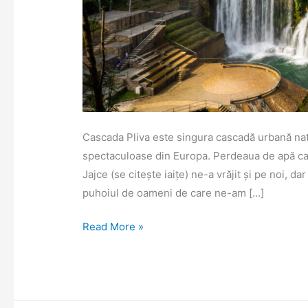
Cascada Pliva este singura cascadă urbană natu
spectaculoase din Europa. Perdeaua de apă care
Jajce (se citește iaițe) ne-a vrăjit și pe noi, d
puhoiul de oameni de care ne-am […]
Pliva
Read More »
–
cascada
din
mijlocul