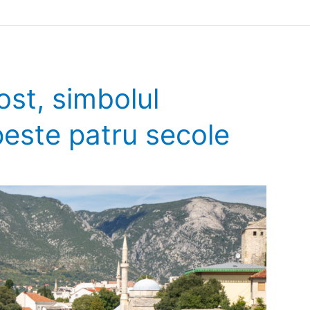
ost, simbolul
peste patru secole