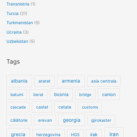
Transnistria
(1)
Turcia
(21)
Turkmenistan
(5)
Ucraina
(3)
Uzbekistan
(5)
Tags
albania
armenia
ararat
asia centrala
bosnia
canion
batumi
berat
bridge
cetate
cascada
castel
customs
georgia
călătorie
erevan
gjirokaster
iran
grecia
irak
herzegovina
HGS