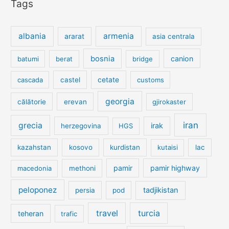
Tags
albania
armenia
ararat
asia centrala
bosnia
canion
batumi
berat
bridge
cetate
cascada
castel
customs
georgia
călătorie
erevan
gjirokaster
iran
grecia
irak
herzegovina
HGS
kazahstan
kosovo
kurdistan
kutaisi
lac
pamir
pamir highway
macedonia
methoni
peloponez
tadjikistan
persia
pod
travel
turcia
teheran
trafic