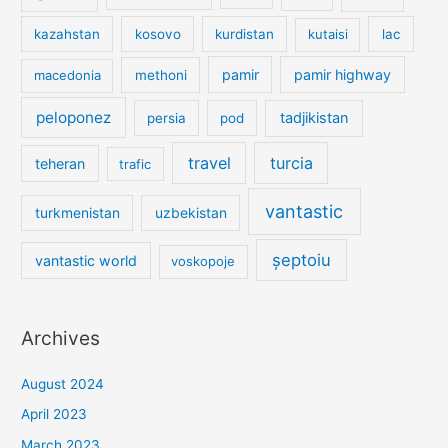
kazahstan
kosovo
kurdistan
kutaisi
lac
pamir
pamir highway
macedonia
methoni
peloponez
tadjikistan
persia
pod
travel
turcia
teheran
trafic
vantastic
turkmenistan
uzbekistan
șeptoiu
vantastic world
voskopoje
Archives
August 2024
April 2023
March 2023