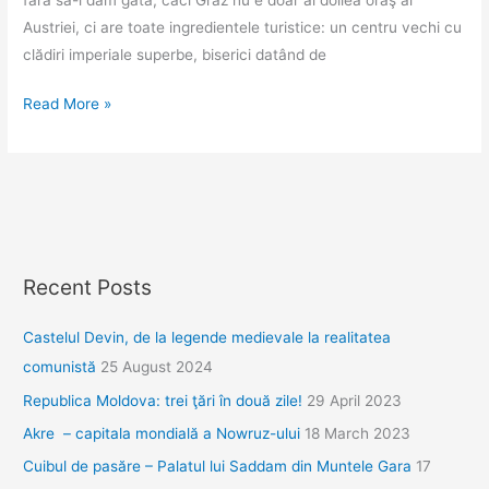
Austriei, ci are toate ingredientele turistice: un centru vechi cu
clădiri imperiale superbe, biserici datând de
Graz,
Read More »
oraşul
cu
multe
feţe
Recent Posts
Castelul Devin, de la legende medievale la realitatea
comunistă
25 August 2024
Republica Moldova: trei ţări în două zile!
29 April 2023
Akre – capitala mondială a Nowruz-ului
18 March 2023
Cuibul de pasăre – Palatul lui Saddam din Muntele Gara
17