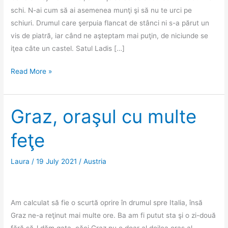
schi. N-ai cum să ai asemenea munţi şi să nu te urci pe
schiuri. Drumul care şerpuia flancat de stânci ni s-a părut un
vis de piatră, iar când ne aşteptam mai puţin, de niciunde se
iţea câte un castel. Satul Ladis […]
Tirol
Read More »
la
prima
vedere
Graz, oraşul cu multe
feţe
Laura
/
19 July 2021
/
Austria
Am calculat să fie o scurtă oprire în drumul spre Italia, însă
Graz ne-a reţinut mai multe ore. Ba am fi putut sta şi o zi-două
fără să-l dăm gata, căci Graz nu e doar al doilea oraş al