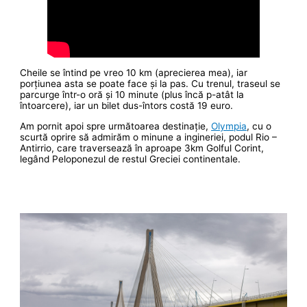
Cheile se întind pe vreo 10 km (aprecierea mea), iar
porțiunea asta se poate face și la pas. Cu trenul, traseul se
parcurge într-o oră și 10 minute (plus încă p-atât la
întoarcere), iar un bilet dus-întors costă 19 euro.
Am pornit apoi spre următoarea destinație,
Olympia
, cu o
scurtă oprire să admirăm o minune a ingineriei, podul Rio –
Antirrio, care traversează în aproape 3km Golful Corint,
legând Peloponezul de restul Greciei continentale.