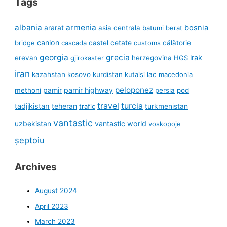
Tags
albania
armenia
ararat
bosnia
asia centrala
batumi
berat
canion
cetate
bridge
cascada
castel
customs
călătorie
georgia
grecia
irak
erevan
gjirokaster
herzegovina
HGS
iran
kazahstan
kosovo
kurdistan
kutaisi
lac
macedonia
peloponez
pamir
pamir highway
methoni
persia
pod
travel
turcia
tadjikistan
teheran
turkmenistan
trafic
vantastic
uzbekistan
vantastic world
voskopoje
șeptoiu
Archives
August 2024
April 2023
March 2023