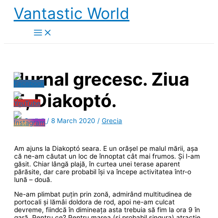
Skip
Vantastic World
to
content
Jurnal grecesc. Ziua
5, Diakoptó.
By
Smără
/
8 March 2020
/
Grecia
Am ajuns la Diakoptó seara. E un orășel pe malul mării, așa
că ne-am căutat un loc de înnoptat cât mai frumos. Și l-am
găsit. Chiar lângă plajă, în curtea unei terase aparent
părăsite, dar care probabil își va începe activitatea într-o
lună – două.
Ne-am plimbat puțin prin zonă, admirând multitudinea de
portocali și lămâi doldora de rod, apoi ne-am culcat
devreme, fiindcă în dimineața asta trebuia să fim la ora 9 în
gară. Pentru ce? Pentru marea (și probabil singura) atracție