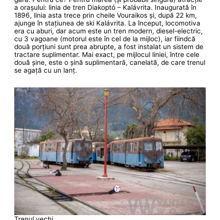
a orașului: linia de tren Diakoptó – Kalávrita. Inaugurată în
1896, linia asta trece prin cheile Vouraikos și, după 22 km,
ajunge în stațiunea de ski Kalávrita. La început, locomotiva
era cu aburi, dar acum este un tren modern, diesel-electric,
cu 3 vagoane (motorul este în cel de la mijloc), iar fiindcă
două porțiuni sunt prea abrupte, a fost instalat un sistem de
tractare suplimentar. Mai exact, pe mijlocul liniei, între cele
două șine, este o șină suplimentară, canelată, de care trenul
se agață cu un lanț.
Trenul vechi