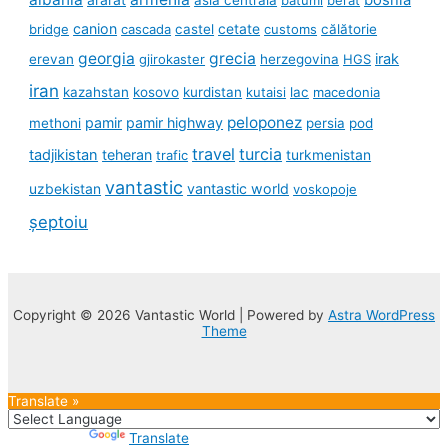
canion
cetate
bridge
cascada
castel
customs
călătorie
georgia
grecia
irak
erevan
gjirokaster
herzegovina
HGS
iran
kazahstan
kosovo
kurdistan
kutaisi
lac
macedonia
peloponez
pamir
pamir highway
methoni
persia
pod
travel
turcia
tadjikistan
teheran
turkmenistan
trafic
vantastic
uzbekistan
vantastic world
voskopoje
șeptoiu
Copyright © 2026 Vantastic World | Powered by
Astra WordPress
Theme
Translate »
Powered by
Translate