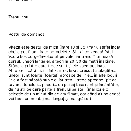
Trenul nou
Postul de comandă
Viteza este destul de mică (între 10 și 35 km/h), astfel încât
cheile pot fi admirate pe-ndelete. Și… ai ce vedea! Râul
Vouraikos curge învolburat pe vale, iar trenul îi urmează
cursul, uneori lângă el, alteori la 20-30 de metri înălțime.
Stâncile printre care trece sunt și ele spectaculoase.
Abrupte… cărămizii… într-un loc le-au crescut stalagtite…
uneori sunt foarte (foarte!) aproape de linie… în alte locuri
linia a fost săpată sub ele, iar trenul trece aproape lipit de
tavan… tuneluri… poduri… un peisaj fascinant și încântător,
de nu știi pe care parte a trenului să stai! (mai jos e o
selecție de un minut din ce am filmat, dar când ajung acasă
voi face un montaj mai lunguț și mai grăitor):