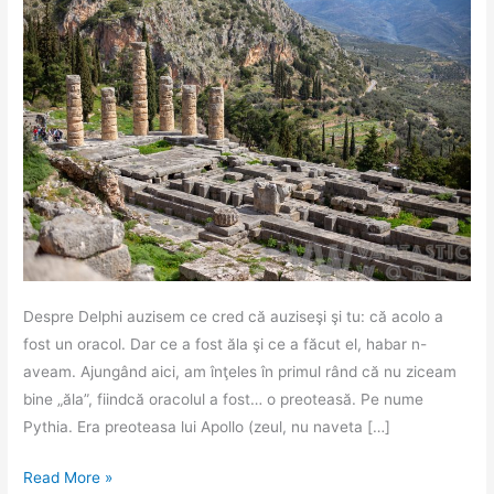
Despre Delphi auzisem ce cred că auziseşi şi tu: că acolo a
fost un oracol. Dar ce a fost ăla şi ce a făcut el, habar n-
aveam. Ajungând aici, am înţeles în primul rând că nu ziceam
bine „ăla”, fiindcă oracolul a fost… o preoteasă. Pe nume
Pythia. Era preoteasa lui Apollo (zeul, nu naveta […]
Jurnal
Read More »