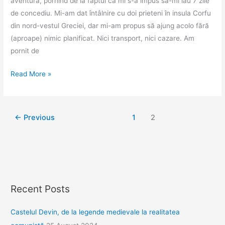
aventură, pornind de la faptul că mi s-a impus să-mi iau 7 zile
de concediu. Mi-am dat întâlnire cu doi prieteni în insula Corfu
din nord-vestul Greciei, dar mi-am propus să ajung acolo fără
(aproape) nimic planificat. Nici transport, nici cazare. Am
pornit de
Autostopist
Read More »
←
Previous
1
2
Recent Posts
Castelul Devin, de la legende medievale la realitatea