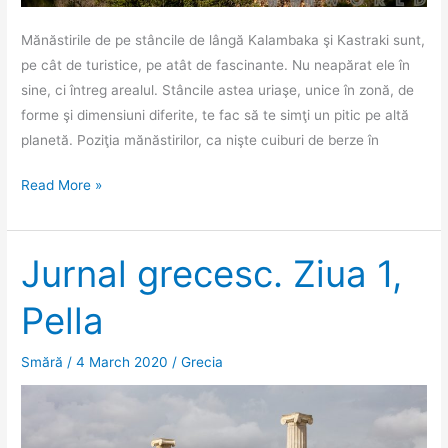
Mănăstirile de pe stâncile de lângă Kalambaka şi Kastraki sunt,
pe cât de turistice, pe atât de fascinante. Nu neapărat ele în
sine, ci întreg arealul. Stâncile astea uriaşe, unice în zonă, de
forme şi dimensiuni diferite, te fac să te simţi un pitic pe altă
planetă. Poziţia mănăstirilor, ca nişte cuiburi de berze în
Jurnal
Read More »
grecesc.
Ziua
2,
Jurnal grecesc. Ziua 1,
Meteora.
Pella
Smără
/
4 March 2020
/
Grecia