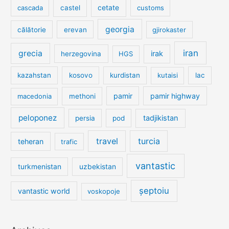
cetate
cascada
castel
customs
georgia
călătorie
erevan
gjirokaster
iran
grecia
irak
herzegovina
HGS
kazahstan
kosovo
kurdistan
kutaisi
lac
pamir
pamir highway
macedonia
methoni
peloponez
tadjikistan
persia
pod
travel
turcia
teheran
trafic
vantastic
turkmenistan
uzbekistan
șeptoiu
vantastic world
voskopoje