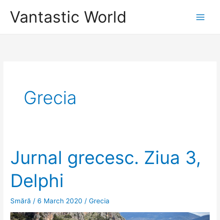
Skip
Vantastic World
to
content
Grecia
Jurnal grecesc. Ziua 3,
Delphi
Smără
/
6 March 2020
/
Grecia