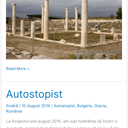
Jurnal
Read More »
grecesc.
Ziua
1,
Autostopist
Pella
Smără
/
10 August 2016
/
Autostopist
,
Bulgaria
,
Grecia
,
România
La începutul lunii august 2016, am luat hotărârea să încerc o