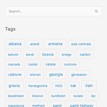
Search
for:
Tags
albania
armenia
ararat
asia centrala
bosnia
canion
batumi
berat
bridge
cetate
cascada
castel
customs
georgia
călătorie
erevan
gjirokaster
iran
grecia
irak
herzegovina
HGS
kazahstan
kosovo
kurdistan
kutaisi
lac
pamir
pamir highway
macedonia
methoni