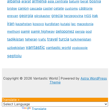
albania
armenia
ararat
bosnia
asia centrala
batumi
berat
canion
cetate
bridge
cascada
castel
customs
călătorie
georgia
grecia
irak
erevan
gjirokaster
herzegovina
HGS
iran
kazahstan
kosovo
kurdistan
kutaisi
lac
macedonia
peloponez
pamir
pamir highway
methoni
persia
pod
travel
turcia
tadjikistan
teheran
turkmenistan
trafic
vantastic
uzbekistan
vantastic world
voskopoje
șeptoiu
Copyright © 2026 Vantastic World | Powered by
Astra WordPress
Theme
Translate »
Powered by
Translate