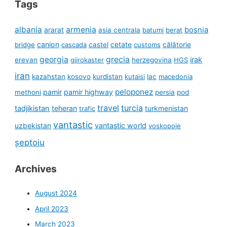
Tags
albania
armenia
ararat
bosnia
asia centrala
batumi
berat
canion
cetate
bridge
cascada
castel
customs
călătorie
georgia
grecia
irak
erevan
gjirokaster
herzegovina
HGS
iran
kazahstan
kosovo
kurdistan
kutaisi
lac
macedonia
peloponez
pamir
pamir highway
methoni
persia
pod
travel
turcia
tadjikistan
teheran
turkmenistan
trafic
vantastic
uzbekistan
vantastic world
voskopoje
șeptoiu
Archives
August 2024
April 2023
March 2023