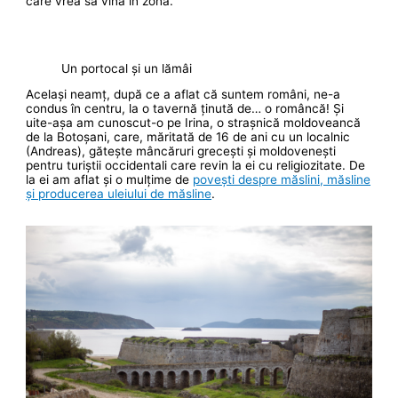
care vrea să vină în zonă.
Un portocal și un lămâi
Același neamț, după ce a aflat că suntem români, ne-a
condus în centru, la o tavernă ținută de… o româncă! Și
uite-așa am cunoscut-o pe Irina, o strașnică moldoveancă
de la Botoșani, care, măritată de 16 de ani cu un localnic
(Andreas), gătește mâncăruri grecești și moldovenești
pentru turiștii occidentali care revin la ei cu religiozitate. De
la ei am aflat și o mulțime de
povești despre măslini, măsline
și producerea uleiului de măsline
.