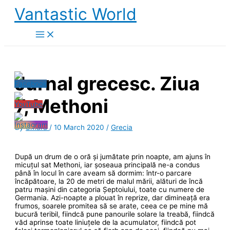
Skip
Vantastic World
to
content
Jurnal grecesc. Ziua
7, Methoni
By
Smără
/
10 March 2020
/
Grecia
După un drum de o oră și jumătate prin noapte, am ajuns în
micuțul sat Methoni, iar șoseaua principală ne-a condus
până în locul în care aveam să dormim: într-o parcare
încăpătoare, la 20 de metri de malul mării, alături de încă
patru mașini din categoria Șeptoiului, toate cu numere de
Germania. Azi-noapte a plouat în reprize, dar dimineață era
frumos, soarele promitea să se arate, ceea ce pe mine mă
bucură teribil, fiindcă pune panourile solare la treabă, fiindcă
văd aprinse toate liniuțele de la acumulator, fiindcă pot