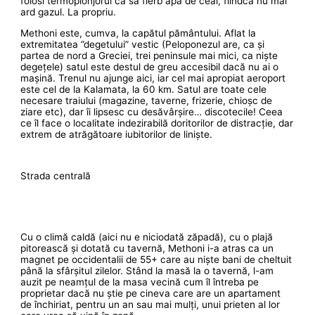
folosi termoplonjorul ca să fierb apa de ceai, fiindcă nu mai
ard gazul. La propriu.
Methoni este, cumva, la capătul pământului. Aflat la
extremitatea ”degetului” vestic (Peloponezul are, ca și
partea de nord a Greciei, trei peninsule mai mici, ca niște
degețele) satul este destul de greu accesibil dacă nu ai o
mașină. Trenul nu ajunge aici, iar cel mai apropiat aeroport
este cel de la Kalamata, la 60 km. Satul are toate cele
necesare traiului (magazine, taverne, frizerie, chioșc de
ziare etc), dar îi lipsesc cu desăvârșire… discotecile! Ceea
ce îl face o localitate indezirabilă doritorilor de distracție, dar
extrem de atrăgătoare iubitorilor de liniște.
Strada centrală
Cu o climă caldă (aici nu e niciodată zăpadă), cu o plajă
pitorească și dotată cu tavernă, Methoni i-a atras ca un
magnet pe occidentalii de 55+ care au niște bani de cheltuit
până la sfârșitul zilelor. Stând la masă la o tavernă, l-am
auzit pe neamțul de la masa vecină cum îl întreba pe
proprietar dacă nu știe pe cineva care are un apartament
de închiriat, pentru un an sau mai mulți, unui prieten al lor