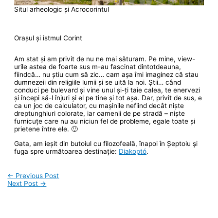
Situl arheologic și Acrocorintul
Orașul și istmul Corint
Am stat și am privit de nu ne mai săturam. Pe mine, view-
urile astea de foarte sus m-au fascinat dintotdeauna,
fiindcă… nu știu cum să zic… cam așa îmi imaginez că stau
dumnezeii din religiile lumii și se uită la noi. Știi… când
conduci pe bulevard și vine unul și-ți taie calea, te enervezi
și începi să-l înjuri și el pe tine și tot așa. Dar, privit de sus, e
ca un joc de calculator, cu mașinile nefiind decât niște
dreptunghiuri colorate, iar oamenii de pe stradă – niște
furnicuțe care nu au niciun fel de probleme, egale toate și
prietene între ele. 🙂
Gata, am ieșit din butoiul cu filozofeală, înapoi în Șeptoiu și
fuga spre următoarea destinație:
Diakoptó
.
←
Previous Post
Next Post
→