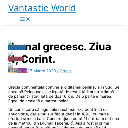
Skip
Vantastic World
to
content
Jurnal grecesc. Ziua
4, Corint.
By
Smără
/
7 March 2020
/
Grecia
Grecia continentală conţine şi o ditamai peninsula în Sud. Se
cheamă Peloponez şi e legată de restul ţării printr-o limbă
de pământ (istm) lată de doar 6 km. De o parte e marea
Egee, de cealaltă e marea Ionică.
Un canal care să lege cele două mări s-a dorit încă din
antichitate, dar el nu s-a făcut decât în 1893, cu multe
eforturi și mulți bani. Construcția a durat 11 ani, cam cât cea
de la metroul din Drumul Taberei. 🙂 Aici a fost și prima
noastră oprire, întrucât eu îmi doream de mult să văd