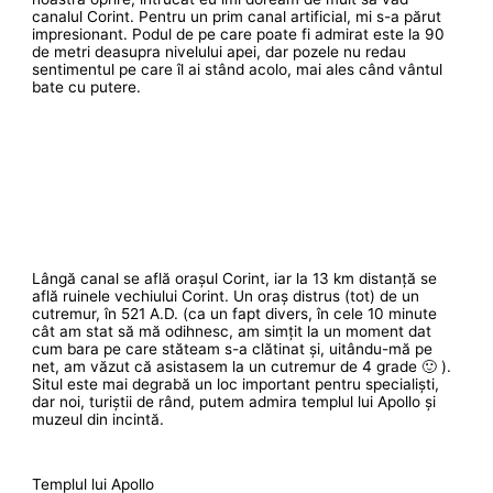
canalul Corint. Pentru un prim canal artificial, mi s-a părut
impresionant. Podul de pe care poate fi admirat este la 90
de metri deasupra nivelului apei, dar pozele nu redau
sentimentul pe care îl ai stând acolo, mai ales când vântul
bate cu putere.
Lângă canal se află orașul Corint, iar la 13 km distanță se
află ruinele vechiului Corint. Un oraș distrus (tot) de un
cutremur, în 521 A.D. (ca un fapt divers, în cele 10 minute
cât am stat să mă odihnesc, am simțit la un moment dat
cum bara pe care stăteam s-a clătinat și, uitându-mă pe
net, am văzut că asistasem la un cutremur de 4 grade 🙂 ).
Situl este mai degrabă un loc important pentru specialiști,
dar noi, turiștii de rând, putem admira templul lui Apollo și
muzeul din incintă.
Templul lui Apollo