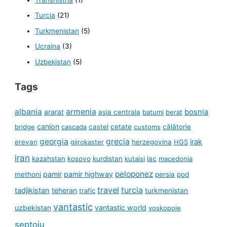
Transnistria
(1)
Turcia
(21)
Turkmenistan
(5)
Ucraina
(3)
Uzbekistan
(5)
Tags
albania
armenia
ararat
bosnia
asia centrala
batumi
berat
canion
cetate
bridge
cascada
castel
customs
călătorie
georgia
grecia
irak
erevan
gjirokaster
herzegovina
HGS
iran
kazahstan
kosovo
kurdistan
kutaisi
lac
macedonia
peloponez
pamir
pamir highway
methoni
persia
pod
travel
turcia
tadjikistan
teheran
turkmenistan
trafic
vantastic
uzbekistan
vantastic world
voskopoje
șeptoiu