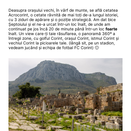
Deasupra orașului vechi, în vârf de munte, se află cetatea
Acrocorint, o cetate râvnită de mai toți de-a lungul istoriei,
cu 3 ziduri de apărare și o poziție strategică. Am dat bice
Șeptoiului și el ne-a urcat într-un loc înalt, de unde am
continuat pe jos încă 20 de minute până într-un loc
foarte
înalt. Un view care-ți taie răsuflarea, o panoramă 360º a
întregii zone, cu golful Corint, orașul Corint, istmul Corint și
vechiul Corint la picioarele tale. (lângă sit, pe un stadion,
vedeam jucând și echipa de fotbal FC Corint) 🙂