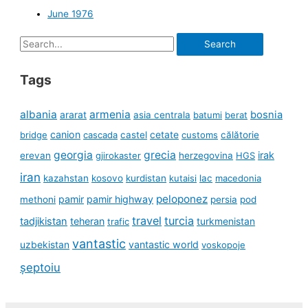
June 1976
Search
for:
Tags
albania
armenia
ararat
bosnia
asia centrala
batumi
berat
canion
cetate
bridge
cascada
castel
customs
călătorie
georgia
grecia
irak
erevan
gjirokaster
herzegovina
HGS
iran
kazahstan
kosovo
kurdistan
kutaisi
lac
macedonia
peloponez
pamir
pamir highway
methoni
persia
pod
travel
turcia
tadjikistan
teheran
turkmenistan
trafic
vantastic
uzbekistan
vantastic world
voskopoje
șeptoiu