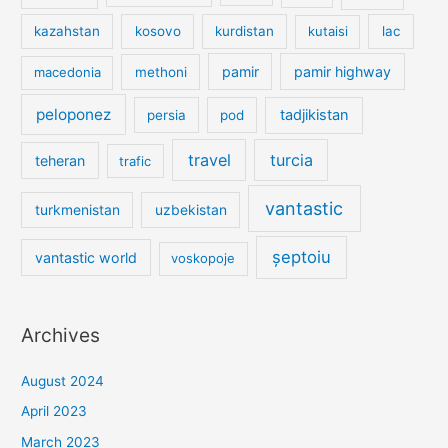
kazahstan
kosovo
kurdistan
kutaisi
lac
pamir
pamir highway
macedonia
methoni
peloponez
tadjikistan
persia
pod
travel
turcia
teheran
trafic
vantastic
turkmenistan
uzbekistan
șeptoiu
vantastic world
voskopoje
Archives
August 2024
April 2023
March 2023