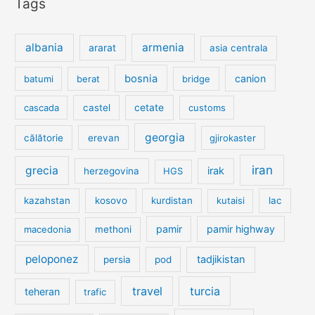
Tags
albania
armenia
ararat
asia centrala
bosnia
canion
batumi
berat
bridge
cetate
cascada
castel
customs
georgia
călătorie
erevan
gjirokaster
iran
grecia
irak
herzegovina
HGS
kazahstan
kosovo
kurdistan
kutaisi
lac
pamir
pamir highway
macedonia
methoni
peloponez
tadjikistan
persia
pod
travel
turcia
teheran
trafic