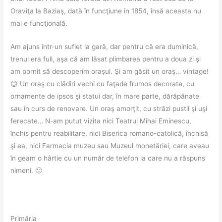
Oraviţa la Baziaş, dată în funcţiune în 1854, însă aceasta nu
mai e funcţională.
Am ajuns într-un suflet la gară, dar pentru că era duminică,
trenul era full, aşa că am lăsat plimbarea pentru a doua zi şi
am pornit să descoperim oraşul. Şi am găsit un oraş… vintage!
😉 Un oraş cu clădiri vechi cu faţade frumos decorate, cu
ornamente de ipsos şi statui dar, în mare parte, dărăpănate
sau în curs de renovare. Un oraş amorţit, cu străzi pustii şi uşi
ferecate… N-am putut vizita nici Teatrul Mihai Eminescu,
închis pentru reabilitare, nici Biserica romano-catolică, închisă
şi ea, nici Farmacia muzeu sau Muzeul monetăriei, care aveau
în geam o hârtie cu un număr de telefon la care nu a răspuns
nimeni. 🙂
Primăria