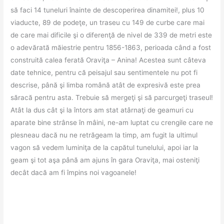
să faci 14 tuneluri înainte de descoperirea dinamitei!, plus 10
viaducte, 89 de podeţe, un traseu cu 149 de curbe care mai
de care mai dificile şi o diferenţă de nivel de 339 de metri este
o adevărată măiestrie pentru 1856-1863, perioada când a fost
construită calea ferată Oraviţa – Anina! Acestea sunt câteva
date tehnice, pentru că peisajul sau sentimentele nu pot fi
descrise, până şi limba română atât de expresivă este prea
săracă pentru asta. Trebuie să mergeţi şi să parcurgeţi traseul!
Atât la dus cât şi la întors am stat atârnaţi de geamuri cu
aparate bine strânse în mâini, ne-am luptat cu crengile care ne
plesneau dacă nu ne retrăgeam la timp, am fugit la ultimul
vagon să vedem luminiţa de la capătul tunelului, apoi iar la
geam şi tot aşa până am ajuns în gara Oraviţa, mai osteniţi
decât dacă am fi împins noi vagoanele!