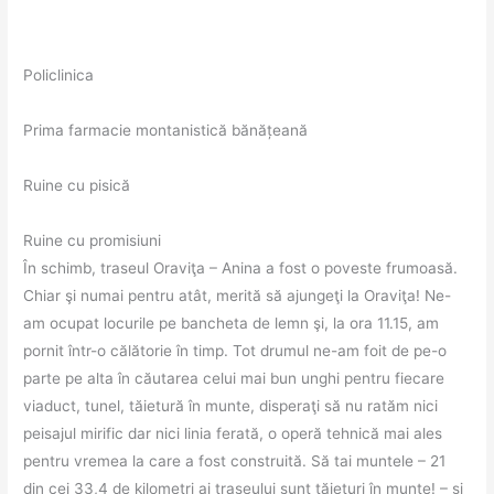
Policlinica
Prima farmacie montanistică bănățeană
Ruine cu pisică
Ruine cu promisiuni
În schimb, traseul Oraviţa – Anina a fost o poveste frumoasă.
Chiar şi numai pentru atât, merită să ajungeţi la Oraviţa! Ne-
am ocupat locurile pe bancheta de lemn şi, la ora 11.15, am
pornit într-o călătorie în timp. Tot drumul ne-am foit de pe-o
parte pe alta în căutarea celui mai bun unghi pentru fiecare
viaduct, tunel, tăietură în munte, disperaţi să nu ratăm nici
peisajul mirific dar nici linia ferată, o operă tehnică mai ales
pentru vremea la care a fost construită. Să tai muntele – 21
din cei 33,4 de kilometri ai traseului sunt tăieturi în munte! – şi