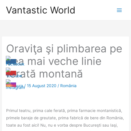
Skip
Vantastic World
to
content
Oraviţa şi plimbarea pe
cea mai veche linie
ferată montană
By
Laura
/
15 August 2020
/
România
Primul teatru, prima cale ferată, prima farmacie montanistică,
primele baraje de greutate, prima fabrică de bere din România,
toate au fost aici! Nu, nu e vorba despre Bucureşti sau Iaşi,