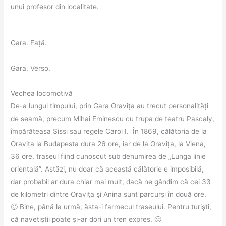
unui profesor din localitate.
Gara. Față.
Gara. Verso.
Vechea locomotivă
De-a lungul timpului, prin Gara Oravița au trecut personalități
de seamă, precum Mihai Eminescu cu trupa de teatru Pascaly,
împărăteasa Sissi sau regele Carol I. În 1869, călătoria de la
Oravița la Budapesta dura 26 ore, iar de la Oravița, la Viena,
36 ore, traseul fiind cunoscut sub denumirea de „Lunga linie
orientală”. Astăzi, nu doar că această călătorie e imposibilă,
dar probabil ar dura chiar mai mult, dacă ne gândim că cei 33
de kilometri dintre Oraviţa şi Anina sunt parcurşi în două ore.
🙂 Bine, până la urmă, ăsta-i farmecul traseului. Pentru turişti,
că navetiştii poate şi-ar dori un tren expres. 🙂