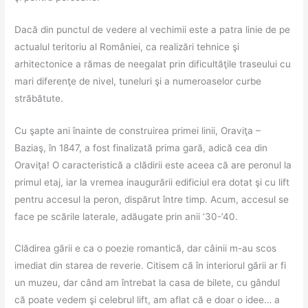
Dacă din punctul de vedere al vechimii este a patra linie de pe
actualul teritoriu al României, ca realizări tehnice şi
arhitectonice a rămas de neegalat prin dificultăţile traseului cu
mari diferenţe de nivel, tuneluri şi a numeroaselor curbe
străbătute.
Cu şapte ani înainte de construirea primei linii, Oraviţa –
Baziaş, în 1847, a fost finalizată prima gară, adică cea din
Oraviţa! O caracteristică a clădirii este aceea că are peronul la
primul etaj, iar la vremea inaugurării edificiul era dotat şi cu lift
pentru accesul la peron, dispărut între timp. Acum, accesul se
face pe scările laterale, adăugate prin anii ’30-’40.
Clădirea gării e ca o poezie romantică, dar câinii m-au scos
imediat din starea de reverie. Citisem că în interiorul gării ar fi
un muzeu, dar când am întrebat la casa de bilete, cu gândul
că poate vedem şi celebrul lift, am aflat că e doar o idee… a