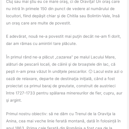
Cluj sau mai ştiu eu ce mare oraş, ci de Oraviţa! Un oraş care
nu intră în primele 150 din punct de vedere al numărului de
locuitori, fiind depăşit chiar şi de Chitila sau Bolintin-Vale, însă
un oraş care are multe de povestit.
E adevărat, nouă ne-a povestit mai puţin decât ne-am fi dorit,
dar am rămas cu amintiri tare plăcute.
În primul rând ne-a plăcut „cazarea” pe malul Lacului Mare,
alături de pescarii locali, de câinii şi de broaştele din lac, că
peşti n-am prea văzut în undiţele pescarilor. 🙂 Lacul este azi o
oază de relaxare, departe de destinaţia iniţială, când a fost
proiectat ca primul baraj de greutate, construit de austrieci
între 1727-1733 pentru spălarea minereurilor de fier, cupru, aur
şi argint.
Primul nostru obiectiv: să ne dăm cu Trenul de la Oraviţa la
Anina, cea mai veche linie ferată montană, dată în folosință în
anul 1863. Prima cale ferată din România a fost cea de la