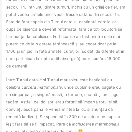
secolul 14. Într-unul dintre turnuri, închis cu un grilaj de fier, am
putut vedea urmele unor vechi fresce datând din secolul 15.
Este de fapt capela din Turnul catolic, destinată catolicilor
după ce biserica a devenit reformată, fără ca toți locuitorii să
fi renunțat la catolicism. Fortificațiile au fost printre cele mai
puternice de la o cetate țărănească și au cedat doar pe la
1700 și un pic, în faţa armatei curuţilor (soldaţi de diferite etnii
care participau la lupta antihabsurgică) care număra 16.000
de oameni!
Între Turnul catolic și Turnul mausoleu este bastionul cu
celebra
carceră matrimonială
, unde cuplurile erau băgate cu
un singur pat, o singură masă, o farfurie, o cană și un singur
tacâm. Astfel, cei doi soți erau forțați să împartă totul și să
conviețuiască până le venea mintea la loc și anunțau că
renunță la divorț! Se spune că în 300 de ani doar un cuplu a
ieşit fără să se fi împăcat. Pare că
închisoarea matrimonială
era mai eficientă ca terapia de cuplu.