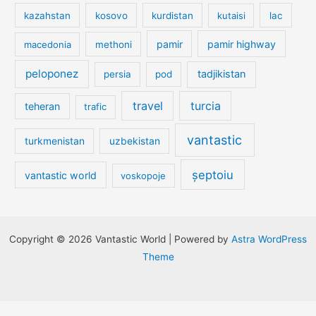
kazahstan
kosovo
kurdistan
kutaisi
lac
pamir
pamir highway
macedonia
methoni
peloponez
tadjikistan
persia
pod
travel
turcia
teheran
trafic
vantastic
turkmenistan
uzbekistan
șeptoiu
vantastic world
voskopoje
Copyright © 2026 Vantastic World | Powered by
Astra WordPress
Theme