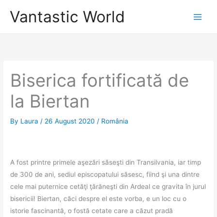
Skip
Vantastic World
to
content
Biserica fortificată de
la Biertan
By
Laura
/
26 August 2020
/
România
A fost printre primele aşezări săseşti din Transilvania, iar timp
de 300 de ani, sediul episcopatului săsesc, fiind şi una dintre
cele mai puternice cetăţi ţărăneşti din Ardeal ce gravita în jurul
bisericii! Biertan, căci despre el este vorba, e un loc cu o
istorie fascinantă, o fostă cetate care a căzut pradă