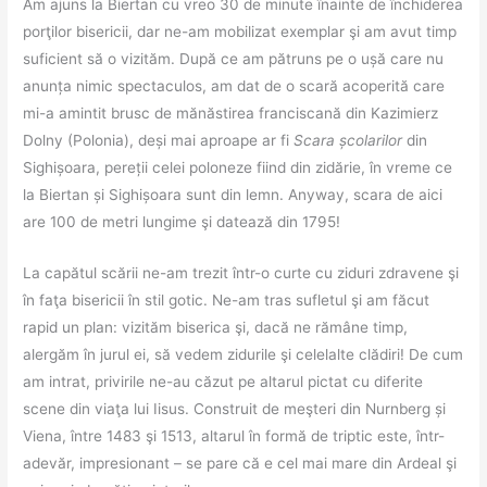
Am ajuns la Biertan cu vreo 30 de minute înainte de închiderea
porţilor bisericii, dar ne-am mobilizat exemplar şi am avut timp
suficient să o vizităm. După ce am pătruns pe o ușă care nu
anunța nimic spectaculos, am dat de o scară acoperită care
mi-a amintit brusc de mănăstirea franciscană din Kazimierz
Dolny (Polonia), deși mai aproape ar fi
Scara școlarilor
din
Sighișoara, pereții celei poloneze fiind din zidărie, în vreme ce
la Biertan și Sighișoara sunt din lemn. Anyway, scara de aici
are 100 de metri lungime şi datează din 1795!
La capătul scării ne-am trezit într-o curte cu ziduri zdravene şi
în faţa bisericii în stil gotic. Ne-am tras sufletul şi am făcut
rapid un plan: vizităm biserica şi, dacă ne rămâne timp,
alergăm în jurul ei, să vedem zidurile şi celelalte clădiri! De cum
am intrat, privirile ne-au căzut pe altarul pictat cu diferite
scene din viaţa lui Iisus. Construit de meşteri din Nurnberg și
Viena, între 1483 şi 1513, altarul în formă de triptic este, într-
adevăr, impresionant – se pare că e cel mai mare din Ardeal şi