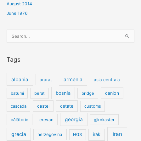
August 2014
June 1976
Search
for:
Tags
albania
armenia
ararat
asia centrala
bosnia
canion
batumi
berat
bridge
cetate
cascada
castel
customs
georgia
călătorie
erevan
gjirokaster
iran
grecia
irak
herzegovina
HGS