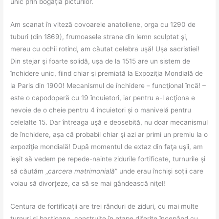
unic prin bogăţia picturilor.
Am scanat în viteză covoarele anatoliene, orga cu 1290 de
tuburi (din 1869), frumoasele strane din lemn sculptat şi,
mereu cu ochii rotind, am căutat celebra uşă! Uşa sacristiei!
Din stejar şi foarte solidă, uşa de la 1515 are un sistem de
închidere unic, fiind chiar şi premiată la Expoziţia Mondială de
la Paris din 1900! Mecanismul de închidere – funcţional încă! –
este o capodoperă cu 19 încuietori, iar pentru a-l acţiona e
nevoie de o cheie pentru 4 încuietori și o manivelă pentru
celelalte 15. Dar întreaga uşă e deosebită, nu doar mecanismul
de închidere, aşa că probabil chiar şi azi ar primi un premiu la o
expoziţie mondială! După momentul de extaz din faţa uşii, am
ieşit să vedem pe repede-nainte zidurile fortificate, turnurile şi
să căutăm „
carcera matrimonială
” unde erau închiși soții care
voiau să divorțeze, ca să se mai gândească niţel!
Centura de fortificații are trei rânduri de ziduri, cu mai multe
turnuri și bastioane, construite în etape diferite începând cu