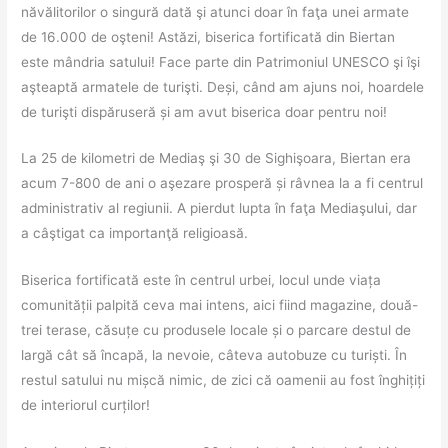
năvălitorilor o singură dată şi atunci doar în faţa unei armate
de 16.000 de oşteni! Astăzi, biserica fortificată din Biertan
este mândria satului! Face parte din Patrimoniul UNESCO şi îşi
aşteaptă armatele de turişti. Deși, când am ajuns noi, hoardele
de turişti dispăruseră și am avut biserica doar pentru noi!
La 25 de kilometri de Mediaş şi 30 de Sighişoara, Biertan era
acum 7-800 de ani o aşezare prosperă și râvnea la a fi centrul
administrativ al regiunii. A pierdut lupta în faţa Mediaşului, dar
a câştigat ca importanţă religioasă.
Biserica fortificată este în centrul urbei, locul unde viața
comunității palpită ceva mai intens, aici fiind magazine, două-
trei terase, căsuțe cu produsele locale și o parcare destul de
largă cât să încapă, la nevoie, câteva autobuze cu turiști. În
restul satului nu mișcă nimic, de zici că oamenii au fost înghițiți
de interiorul curților!