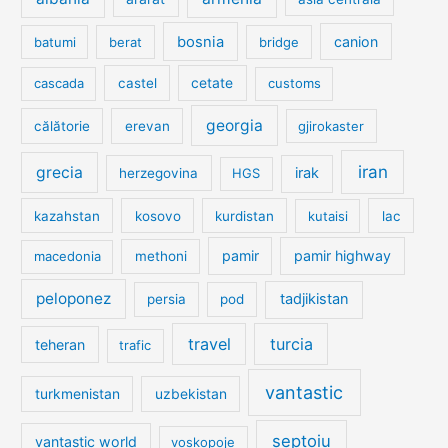
bosnia
canion
batumi
berat
bridge
cetate
cascada
castel
customs
georgia
călătorie
erevan
gjirokaster
iran
grecia
irak
herzegovina
HGS
kazahstan
kosovo
kurdistan
kutaisi
lac
pamir
pamir highway
macedonia
methoni
peloponez
tadjikistan
persia
pod
travel
turcia
teheran
trafic
vantastic
turkmenistan
uzbekistan
șeptoiu
vantastic world
voskopoje