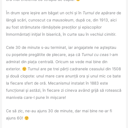
În drum spre ieșire am băgat un ochi și în
Turnul de apărare
de
lângă scări, cunoscut ca
mausoleum
, după ce, din 1913, aici
au fost strămutate rămășițele preoților și episcopilor
înmormântați iniţial în biserică, în curte sau în vechiul cimitir.
Cele 30 de minute s-au terminat, iar angajatele ne aşteptau
cu poșetele pregătite de plecare, așa că
Turnul cu ceas
l-am
admirat din piața centrală. Oricum se vede mai bine din
exterior.
Turnul are pe trei părți cadranele ceasului din 1508
și două clopote: unul mare care anunță ora și unul mic ce bate
la fiecare sfert de oră. Mecanismul instalat în 1883 este
funcțional şi astăzi, în fiecare zi cineva având grijă să rotească
manivela care-l pune în mișcare!
Ce să zic, ne-au ajuns 30 de minute, dar mai bine ne-ar fi
ajuns 60!