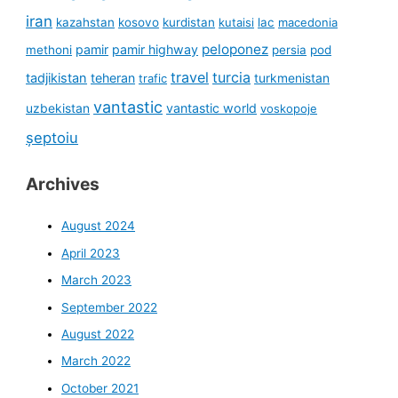
iran
kazahstan
kosovo
kurdistan
kutaisi
lac
macedonia
peloponez
pamir
pamir highway
methoni
persia
pod
travel
turcia
tadjikistan
teheran
turkmenistan
trafic
vantastic
uzbekistan
vantastic world
voskopoje
șeptoiu
Archives
August 2024
April 2023
March 2023
September 2022
August 2022
March 2022
October 2021