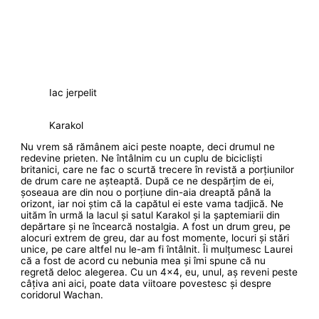
Iac jerpelit
Karakol
Nu vrem să rămânem aici peste noapte, deci drumul ne
redevine prieten. Ne întâlnim cu un cuplu de bicicliști
britanici, care ne fac o scurtă trecere în revistă a porțiunilor
de drum care ne așteaptă. După ce ne despărțim de ei,
șoseaua are din nou o porțiune din-aia dreaptă până la
orizont, iar noi știm că la capătul ei este vama tadjică. Ne
uităm în urmă la lacul și satul Karakol și la șaptemiarii din
depărtare și ne încearcă nostalgia. A fost un drum greu, pe
alocuri extrem de greu, dar au fost momente, locuri și stări
unice, pe care altfel nu le-am fi întâlnit. Îi mulțumesc Laurei
că a fost de acord cu nebunia mea și îmi spune că nu
regretă deloc alegerea. Cu un 4×4, eu, unul, aș reveni peste
câțiva ani aici, poate data viitoare povestesc și despre
coridorul Wachan.