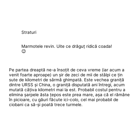
Straturi
Marmotele revin. Uite ce drăguț ridică coada!
😉
Pe partea dreaptă ne-a însoțit de ceva vreme (iar acum a
venit foarte aproape) un șir de zeci de mii de stâlpi ce țin
sute de kilometri de sârmă ghimpată. Este vechea graniță
dintre URSS și China, o graniță disputată ani întregi, acum
mutată câțiva kilometri mai la est. Probabil costul pentru a
elimina șarpele ăsta țepos este prea mare, așa că el rămâne
în picioare, cu găuri făcute ici-colo, cel mai probabil de
ciobani ca să-și poată trece turmele.