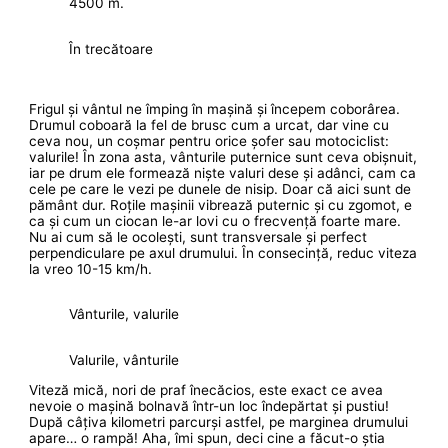
4500 m.
În trecătoare
Frigul și vântul ne împing în mașină și începem coborârea.
Drumul coboară la fel de brusc cum a urcat, dar vine cu
ceva nou, un coșmar pentru orice șofer sau motociclist:
valurile! În zona asta, vânturile puternice sunt ceva obișnuit,
iar pe drum ele formează niște valuri dese și adânci, cam ca
cele pe care le vezi pe dunele de nisip. Doar că aici sunt de
pământ dur. Roțile mașinii vibrează puternic și cu zgomot, e
ca și cum un ciocan le-ar lovi cu o frecvență foarte mare.
Nu ai cum să le ocolești, sunt transversale și perfect
perpendiculare pe axul drumului. În consecință, reduc viteza
la vreo 10-15 km/h.
Vânturile, valurile
Valurile, vânturile
Viteză mică, nori de praf înecăcios, este exact ce avea
nevoie o mașină bolnavă într-un loc îndepărtat și pustiu!
După câțiva kilometri parcurși astfel, pe marginea drumului
apare… o rampă! Aha, îmi spun, deci cine a făcut-o știa