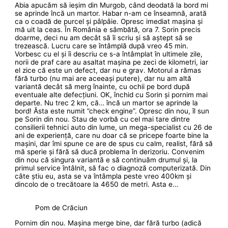
Abia apucăm să ieșim din Murgob, când deodată la bord mi
se aprinde încă un martor. Habar n-am ce înseamnă, arată
ca o coadă de purcel și pâlpâie. Opresc imediat mașina și
mă uit la ceas. În România e sâmbătă, ora 7. Sorin precis
doarme, deci nu am decât să îi scriu și să aștept să se
trezească. Lucru care se întâmplă după vreo 45 min.
Vorbesc cu el și îi descriu ce s-a întâmplat în ultimele zile,
norii de praf care au asaltat mașina pe zeci de kilometri, iar
el zice că este un defect, dar nu e grav. Motorul a rămas
fără turbo (nu mai are aceeași putere), dar nu am altă
variantă decât să merg înainte, cu ochii pe bord după
eventuale alte defecțiuni. OK, închid cu Sorin și pornim mai
departe. Nu trec 2 km, că… încă un martor se aprinde la
bord! Ăsta este numit ”check engine”. Opresc din nou, îl sun
pe Sorin din nou. Stau de vorbă cu cel mai tare dintre
consilierii tehnici auto din lume, un mega-specialist cu 26 de
ani de experiență, care nu doar că se pricepe foarte bine la
mașini, dar îmi spune ce are de spus cu calm, realist, fără să
mă sperie și fără să ducă problema în derizoriu. Convenim
din nou că singura variantă e să continuăm drumul și, la
primul service întâlnit, să fac o diagnoză computerizată. Din
câte știu eu, asta se va întâmpla peste vreo 400km și
dincolo de o trecătoare la 4650 de metri. Asta e…
Pom de Crăciun
Pornim din nou. Mașina merge bine, dar fără turbo (adică