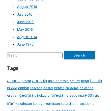
August 2016
July 2016
June 2016
May 2016
August 2014
June 1976
Search
for:
Tags
albania
armenia
ararat
bosnia
asia centrala
batumi
berat
canion
cetate
bridge
cascada
castel
customs
călătorie
georgia
grecia
irak
erevan
gjirokaster
herzegovina
HGS
iran
kazahstan
kosovo
kurdistan
kutaisi
lac
macedonia