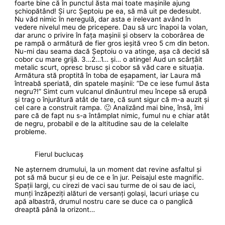
foarte bine că în punctul ăsta mai toate mașinile ajung
șchiopătând! Și urc Șeptoiu pe ea, să mă uit pe dedesubt.
Nu văd nimic în neregulă, dar asta e irelevant având în
vedere nivelul meu de pricepere. Dau să urc înapoi la volan,
dar arunc o privire în fața mașinii și observ la coborârea de
pe rampă o armătură de fier gros ieșită vreo 5 cm din beton.
Nu-mi dau seama dacă Șeptoiu o va atinge, așa că decid să
cobor cu mare grijă. 3…2…1… și… o atinge! Aud un scârțâit
metalic scurt, opresc brusc și cobor să văd care e situația.
Armătura stă proptită în toba de eșapament, iar Laura mă
întreabă speriată, din spatele mașinii: ”De ce iese fumul ăsta
negru?!” Simt cum vulcanul dinăuntrul meu începe să erupă
și trag o înjurătură atât de tare, că sunt sigur că m-a auzit și
cel care a construit rampa. 🙂 Analizând mai bine, însă, îmi
pare că de fapt nu s-a întâmplat nimic, fumul nu e chiar atât
de negru, probabil e de la altitudine sau de la celelalte
probleme.
Fierul buclucaș
Ne așternem drumului, la un moment dat revine asfaltul și
pot să mă bucur și eu de ce e în jur. Peisajul este magnific.
Spații largi, cu cirezi de vaci sau turme de oi sau de iaci,
munți înzăpeziți alături de versanți golași, lacuri uriașe cu
apă albastră, drumul nostru care se duce ca o panglică
dreaptă până la orizont…