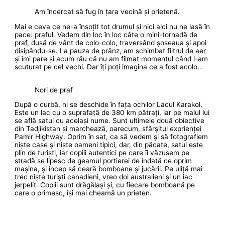
Am încercat să fug în țara vecină și prietenă.
Mai e ceva ce ne-a însoțit tot drumul și nici aici nu ne lasă în
pace: praful. Vedem din loc în loc câte o mini-tornadă de
praf, dusă de vânt de colo-colo, traversând șoseaua și apoi
disipându-se. La pauza de prânz, am schimbat filtrul de aer
și îmi pare și acum rău că nu am filmat momentul când l-am
scuturat pe cel vechi. Dar îți poți imagina ce a fost acolo…
Nori de praf
După o curbă, ni se deschide în fața ochilor Lacul Karakol.
Este un lac cu o suprafață de 380 km pătrați, iar pe malul lui
se află satul cu același nume. Sunt ultimele două obiective
din Tadjikistan și marchează, oarecum, sfârșitul exprienței
Pamir Highway. Oprim în sat, ca să vedem și să fotografiem
niște case și niște oameni tipici, dar, din păcate, satul este
plin de turiști, iar copiii autentici pe care îi văzusem pe
stradă se lipesc de geamul portierei de îndată ce oprim
mașina, și încep să ceară bomboane și jucării. Pe uliță mai
trec niște turiști canadieni, vreo doi australieni și un iac
jerpelit. Copiii sunt drăgălași și, cu fiecare bomboană pe
care o primesc, își mai cheamă un prieten.