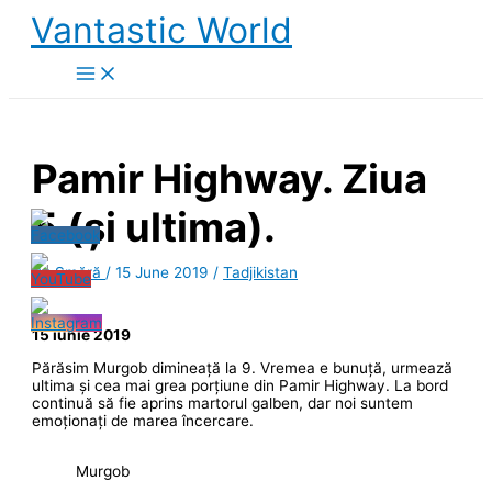
Skip
Vantastic World
to
content
Pamir Highway. Ziua
5 (și ultima).
By
Smără
/
15 June 2019
/
Tadjikistan
15 iunie 2019
Părăsim Murgob dimineață la 9. Vremea e bunuță, urmează
ultima și cea mai grea porțiune din Pamir Highway. La bord
continuă să fie aprins martorul galben, dar noi suntem
emoționați de marea încercare.
Murgob