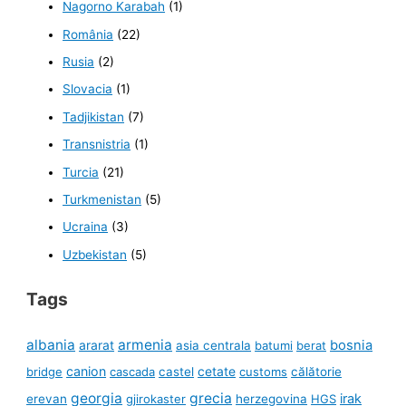
Nagorno Karabah
(1)
România
(22)
Rusia
(2)
Slovacia
(1)
Tadjikistan
(7)
Transnistria
(1)
Turcia
(21)
Turkmenistan
(5)
Ucraina
(3)
Uzbekistan
(5)
Tags
albania
armenia
ararat
bosnia
asia centrala
batumi
berat
canion
cetate
bridge
cascada
castel
customs
călătorie
georgia
grecia
irak
erevan
gjirokaster
herzegovina
HGS