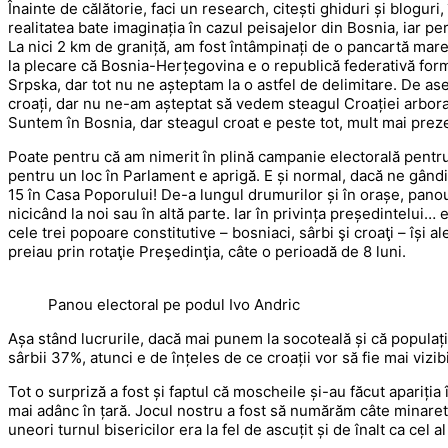
Înainte de călătorie, faci un research, citești ghiduri și bloguri, 
realitatea bate imaginația în cazul peisajelor din Bosnia, iar p
La nici 2 km de graniță, am fost întâmpinați de o pancartă mar
la plecare că Bosnia-Herțegovina e o republică federativă form
Srpska, dar tot nu ne așteptam la o astfel de delimitare. De as
croați, dar nu ne-am așteptat să vedem steagul Croației arbora
Suntem în Bosnia, dar steagul croat e peste tot, mult mai preze
Poate pentru că am nimerit în plină campanie electorală pentru 
pentru un loc în Parlament e aprigă. E și normal, dacă ne gând
15 în Casa Poporului! De-a lungul drumurilor și în orașe, pan
nicicând la noi sau în altă parte. Iar în privința președintelui…
cele trei popoare constitutive – bosniaci, sârbi şi croaţi – își 
preiau prin rotaţie Preşedinţia, câte o perioadă de 8 luni.
Panou electoral pe podul Ivo Andric
Așa stând lucrurile, dacă mai punem la socoteală și că populați
sârbii 37%, atunci e de înțeles de ce croații vor să fie mai vizibil
Tot o surpriză a fost și faptul că moscheile și-au făcut apariți
mai adânc în țară. Jocul nostru a fost să numărăm câte minarete
uneori turnul bisericilor era la fel de ascuțit și de înalt ca ce