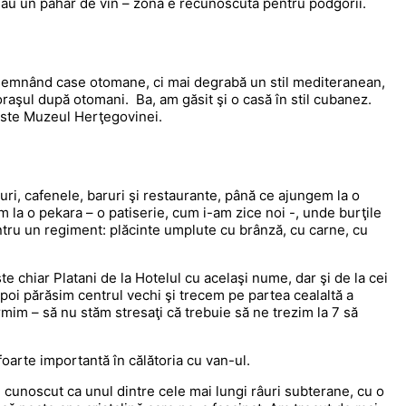
ea sau un pahar de vin – zona e recunoscută pentru podgorii.
nsemnând case otomane, ci mai degrabă un stil mediteranean,
raşul după otomani. Ba, am găsit şi o casă în stil cubanez.
 este Muzeul Herţegovinei.
uri, cafenele, baruri şi restaurante, până ce ajungem la o
 la o pekara – o patiserie, cum i-am zice noi -, unde burţile
ntru un regiment: plăcinte umplute cu brânză, cu carne, cu
e chiar Platani de la Hotelul cu acelaşi nume, dar şi de la cei
poi părăsim centrul vechi şi trecem pe partea cealaltă a
rmim – să nu stăm stresaţi că trebuie să ne trezim la 7 să
foarte importantă în călătoria cu van-ul.
a, cunoscut ca unul dintre cele mai lungi râuri subterane, cu o