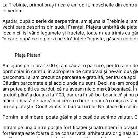
La Trebinje, primul oraș în care am oprit, moscheile din centru
le vedem.
Așadar, după o serie de serpentine, am ajuns la Trebinje și am
vechi pare desprins din sudul Franței. Piațeta umbrită de platan
localnicii își vând legumele și fructele, toate m-au trimis cu 
în care, după ce te pierzi pe străduțele înguste, găsești cele 
Piața Platani
Am ajuns pe la ora 17.00 și am căutat o parcare, pentru a ne d
oprit chiar în centru, în apropiere de catedrală și ne-am dus g
parcomatul și am crezut că parcarea e gratuită, pentru ca apoi 
Căutăm parcomatele și acolo unde nu sunt. Deci, ne-am proptit 
am putea plăti cu cardul, că nu aveam nicio marcă bosniacă. În t
gratuit până a doua zi la 7.00, dar era în sârbo-bosniacă și nu 
mâna ridicată de parcă mai cerea o bere, doar că o mișca stâ
nu se plătește. Cool! Gratis în buricul urbei! Ne place din ce în
Pornim la plimbare, poate găsim și o casă de schimb valutar. C
Intrăm pe una dintre porțile fortificației și pătrundem în orașul
fortăreaţa este foarte bine conservată, arhitectura originală a 