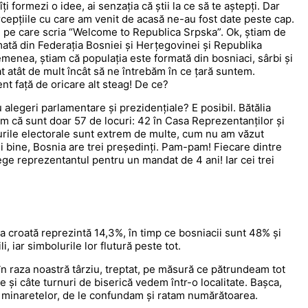
îți formezi o idee, ai senzația că știi la ce să te aștepți. Dar
ercepțiile cu care am venit de acasă ne-au fost date peste cap.
e pe care scria “Welcome to Republica Srpska”. Ok, știam de
ată din Federația Bosniei și Herțegovinei și Republika
emenea, știam că populația este formată din bosniaci, sârbi și
t atât de mult încât să ne întrebăm în ce țară suntem.
nt față de oricare alt steag! De ce?
alegeri parlamentare și prezidențiale? E posibil. Bătălia
im că sunt doar 57 de locuri: 42 în Casa Reprezentanților și
ourile electorale sunt extrem de multe, cum nu am văzut
 ei bine, Bosnia are trei președinți. Pam-pam! Fiecare dintre
alege reprezentantul pentru un mandat de 4 ani! Iar cei trei
a croată reprezintă 14,3%, în timp ce bosniacii sunt 48% și
i, iar simbolurile lor flutură peste tot.
a în raza noastră târziu, treptat, pe măsură ce pătrundeam tot
 și câte turnuri de biserică vedem într-o localitate. Bașca,
l al minaretelor, de le confundam și ratam numărătoarea.