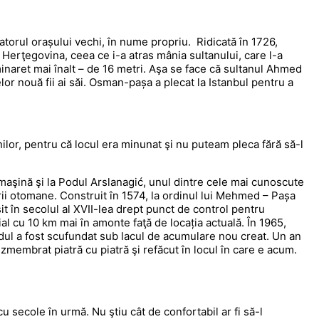
rul orașului vechi, în nume propriu. Ridicată în 1726,
erţegovina, ceea ce i-a atras mânia sultanului, care l-a
naret mai înalt – de 16 metri. Aşa se face că sultanul Ahmed
lor nouă fii ai săi. Osman-pașa a plecat la Istanbul pentru a
ilor, pentru că locul era minunat şi nu puteam pleca fără să-l
maşină şi la Podul Arslanagić, unul dintre cele mai cunoscute
urii otomane. Construit în 1574, la ordinul lui Mehmed – Pașa
it în secolul al XVII-lea drept punct de control pentru
al cu 10 km mai în amonte faţă de locația actuală. În 1965,
odul a fost scufundat sub lacul de acumulare nou creat. Un an
ezmembrat piatră cu piatră şi refăcut în locul în care e acum.
secole în urmă. Nu ştiu cât de confortabil ar fi să-l