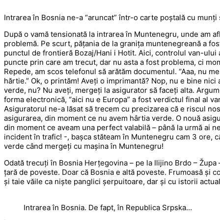
Intrarea în Bosnia ne-a “aruncat” într-o carte poștală cu munți s
După o vamă tensionată la intrarea în Muntenegru, unde am afla
problemă. Pe scurt, pățania de la granița muntenegreană a fos
punctul de frontieră Bozaj/Hani i Hotit. Aici, controlul van-ulu
puncte prin care am trecut, dar nu asta a fost problema, ci mo
Repede, am scos telefonul să arătăm documentul. “Aaa, nu merge
hărtie.” Ok, o printăm! Aveți o imprimantă? Nop, nu e bine nici
verde, nu? Nu aveți, mergeți la asigurator să faceți alta. Arg
forma electronică, “aici nu e Europa” a fost verdictul final al 
Asiguratorul ne-a lăsat să trecem cu precizarea că e riscul no
asigurarea, din moment ce nu avem hârtia verde. O nouă asigur
din moment ce aveam una perfect valabilă – până la urmă ai ne
incident în trafic! -, bașca stăteam în Muntenegru cam 3 ore, câ
verde când mergeți cu mașina în Muntenegru!
Odată trecuți în Bosnia Herțegovina – pe la Ilijino Brdo – Župa 
țară de poveste. Doar că Bosnia e altă poveste. Frumoasă și co
și taie văile ca niște panglici șerpuitoare, dar și cu istorii actua
Intrarea în Bosnia. De fapt, în Republica Srpska…