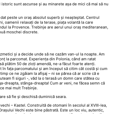
l istoric sunt ascunse și au minarete așa de mici că mai să nu
 dat peste un oraș absolut superb și neașteptat. Centrul
i, oamenii relaxați de la terase, piața volantă la care
gândul la Provence. Trebinje are aerul unui oraș mediteranean,
două moschei discrete.
ezmetici și a decide unde să ne cazăm van-ul la noapte. Am
lonț la parcomat. Experiența din Polonia, când am ratat
să plătim 50 de zloți amendă, ne-a făcut foarte atenți.
în fața parcomatului și am început să citim cât costă și cum
imp ce ne zgâiam la afișaj – ni se părea că ar scrie că e
puteam fi siguri -, văd la o terasă un domn care stătea cu
nga-dreapta, stânga-dreapta! Cum ar veni, ne făcea semn că
 ce mai mult Trebinje.
are să fie și deschisă duminică seara.
 vechi – Kastel. Construită de otomani în secolul al XVIIl-lea,
Orașului Vechi este bine păstrată. Este un loc viu, autentic,