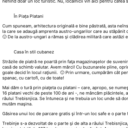
nefiind doar un loc turistic. Nu, localnicii vin aici pentru caf
În Piața Platani
Cum spuneam, arhitectura originală e bine păstrată, asta neî
la care se adaugă amprenta austro-ungarilor care au stăpânit o
🙂 De la austro-ungari a rămas şi clădirea militară care astăzi
Casa în stil cubanez
Străzile de piatră ne poartă prin faţa magazinaşelor de suvenir
casă de schimb valutar. Avem mărci! Cu buzunarele pline, oprim
goale decid în locul raţiunii. 🙂 Prin urmare, cumpărăm cât pe
spanac, cu cartofi, cu de toate!
Mai dăm o tură prin piaţeta cu platani – care, apropo, se numeşt
16 platani vechi de peste 100 de ani -, ne mâncăm plăcintele, a
râului Trebisnjica. Se întuneca şi ne trebuia un loc unde să do
mutăm maşina.
Găsirea unui loc de parcare gratis şi într-un loc safe e o parte 
Trebinje s-a dezvoltat de o parte şi de alta a râului Trebisnjic