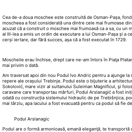
Cea de-a doua moschee este construită de Osman-Pașa, fondato
moscheea a fost considerată una dintre cele mai frumoase din H
acuzat că a construit o moschee mai frumoasă ca a sa, cu un mi
al III-lea a emis un ordin de executare a lui Osman-Pașa și a ce
cerși iertare, dar fără succes, așa că a fost executat în 1729.
Moscheile erau închise, drept care ne-am întors în Piaţa Platan
mai privim o dată.
Am traversat apoi din nou Podul Ivo Andric pentru a ajunge la 
repere ale orașului Trebinje. Podul este o bijuterie a arhitect
Sokolović, mare vizir al sultanului Suleiman Magnificul, şi folos
caravane care transportau mărfuri, Podul Arslanagić a fost iniți
odată cu construcția sistemului hidraulic de pe Trebišnjica, p
mai târziu, apa lacului a fost evacuată pentru ca podul să fie d
Podul Arslanagic
Podul are o formă armonioasă, emană eleganţă, te transportă cu 