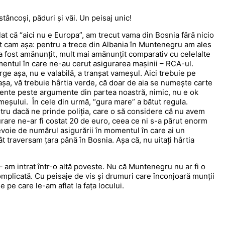
tâncoși, păduri și văi. Un peisaj unic!
t că “aici nu e Europa”, am trecut vama din Bosnia fără nicio
t cam așa: pentru a trece din Albania în Muntenegru am ales
i a fost amănunțit, mult mai amănunțit comparativ cu celelalte
mentul în care ne-au cerut asigurarea mașinii – RCA-ul.
 așa, nu e valabilă, a tranșat vameșul. Aici trebuie pe
 așa, vă trebuie hârtia verde, că doar de aia se numește carte
umente peste argumente din partea noastră, nimic, nu e ok
vameșului. În cele din urmă, “gura mare” a bătut regula.
stru dacă ne prinde poliția, care o să considere că nu avem
are ne-ar fi costat 20 de euro, ceea ce ni s-a părut enorm
voie de numărul asigurării în momentul în care ai un
t traversam țara până în Bosnia. Așa că, nu uitați hârtia
– am intrat într-o altă poveste. Nu că Muntenegru nu ar fi o
mplicată. Cu peisaje de vis și drumuri care înconjoară munții
le pe care le-am aflat la fața locului.