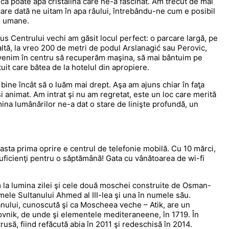
ă poate apa cristalină care ne-a fascinat. Am trecut de mai
ecare dată ne uitam în apa râului, întrebându-ne cum e posibil
i” umane.
s Centrului vechi am găsit locul perfect: o parcare largă, pe
laltă, la vreo 200 de metri de podul Arslanagić sau Perovic,
evenim în centru să recuperăm maşina, să mai bântuim pe
tuit care bătea de la hotelul din apropiere.
bine încât să o luăm mai drept. Aşa am ajuns chiar în faţa
 animat. Am intrat şi nu am regretat, este un loc care merită
lumina lumânărilor ne-a dat o stare de linişte profundă, un
asta prima oprire e centrul de telefonie mobilă. Cu 10 mărci,
suficienţi pentru o săptămână! Gata cu vânătoarea de wi-fi
m la lumina zilei şi cele două moschei construite de Osman-
mele Sultanului Ahmed al III-lea şi una în numele său.
nului, cunoscută şi ca Moscheea veche – Atik, are un
brovnik, de unde şi elementele mediteraneene, în 1719. În
rusă, fiind refăcută abia în 2011 şi redeschisă în 2014.