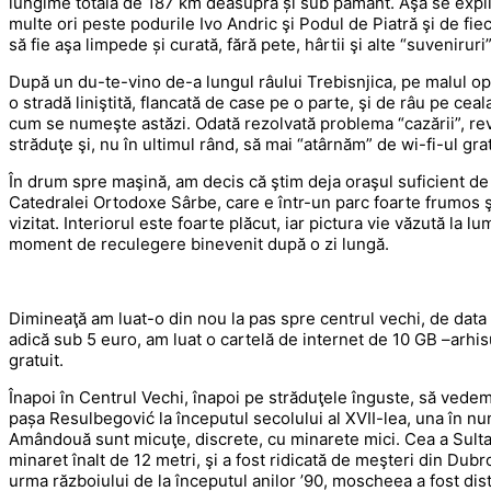
lungime totală de 187 km deasupra și sub pământ. Aşa se explic
multe ori peste podurile Ivo Andric şi Podul de Piatră şi de fi
să fie aşa limpede și curată, fără pete, hârtii şi alte “suvenirur
După un du-te-vino de-a lungul râului Trebisnjica, pe malul opu
o stradă liniştită, flancată de case pe o parte, şi de râu pe cea
cum se numeşte astăzi. Odată rezolvată problema “cazării”, r
străduţe şi, nu în ultimul rând, să mai “atârnăm” de wi-fi-ul gra
În drum spre maşină, am decis că ştim deja oraşul suficient de 
Catedralei Ortodoxe Sârbe, care e într-un parc foarte frumos şi
vizitat. Interiorul este foarte plăcut, iar pictura vie văzută la 
moment de reculegere binevenit după o zi lungă.
Dimineaţă am luat-o din nou la pas spre centrul vechi, de data 
adică sub 5 euro, am luat o cartelă de internet de 10 GB –arhi
gratuit.
Înapoi în Centrul Vechi, înapoi pe străduţele înguste, să vede
pașa Resulbegović la începutul secolului al XVII-lea, una în nu
Amândouă sunt micuţe, discrete, cu minarete mici. Cea a Sulta
minaret înalt de 12 metri, şi a fost ridicată de meşteri din Du
urma războiului de la începutul anilor ’90, moscheea a fost dist