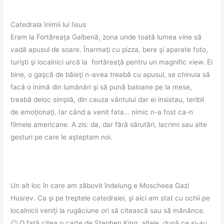
Catedrala Inimii lui Iisus
Eram la Fortăreaţa Galbenă, zona unde toată lumea vine să
vadă apusul de soare. Înarmaţi cu pizza, bere şi aparate foto,
turişti şi localnici urcă la fortăreaţă pentru un magnific view. Ei
bine, o gaşcă de băieţi n-avea treabă cu apusul, se chinuia să
facă o inimă din lumânări şi să pună baloane pe la mese,
treabă deloc simplă, din cauza vântului dar ei insistau, teribil
de emoţionaţi. Iar când a venit fata… nimic n-a fost ca-n
filmele americane. A zis: da, dar fără sărutări, lacrimi sau alte
gesturi pe care le aşteptam noi.
Un alt loc în care am zăbovit îndelung e Moscheea Gazi
Husrev. Ca şi pe treptele catedralei, şi aici am stat cu ochii pe
localnicii veniţi la rugăciune ori să citească sau să mănânce.
🙂 O fată citea o carte de Stephen King, altele, după ce şi-au