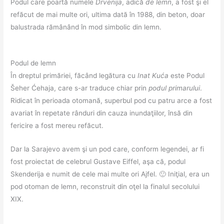
Podul care poartă numele
Drvenija
, adică
de lemn
, a fost şi el
refăcut de mai multe ori, ultima dată în 1988, din beton, doar
balustrada rămânând în mod simbolic din lemn.
Podul de lemn
În dreptul primăriei, făcând legătura cu
Inat Kuća
este Podul
Šeher Ćehaja, care s-ar traduce chiar prin
podul primarului
.
Ridicat în perioada otomană, superbul pod cu patru arce a fost
avariat în repetate rânduri din cauza inundaţiilor, însă din
fericire a fost mereu refăcut.
Dar la Sarajevo avem şi un pod care, conform legendei, ar fi
fost proiectat de celebrul Gustave Eiffel, aşa că, podul
Skenderija e numit de cele mai multe ori Ajfel. 🙂 Iniţial, era un
pod otoman de lemn, reconstruit din oţel la finalul secolului
XIX.