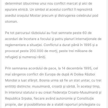
determinat izbucnirea unui nou conflict marcat şi aici de
epurare etnică. Un simbol al acestui conflict îl reprezintă
asediul oraşului Mostar precum şi distrugerea celebrului pod
otoman.
Pe tot parcursul războiului au fost semnate peste 60 de
acorduri de încetare a focului şi patru planuri internaţionale de
reglementare a situaţiei. Conflictul a durat până în 1995 și a
provocat peste 200.000 de morţi, peste trei milioane de
refugiaţi şi numeroşi răniţi.
Prin semnarea acordului de pace, la 14 decembrie 1995, cel
mai sângeros conflict din Europa de după Al Doilea Război
Mondial a luat sfârșit. Bosnia urma să fie un stat unitar, cu trei
entităţi distincte: musulmană, croată şi sârbă. În acelaşi timp,
în interiorul statului s-au creat Federaţia Croato-Musulmană şi
Republica Srpska, fiecare având autonomie şi Constituţie
proprie, dar şi posibilitatea de a stabili raporturi privilegiate cu