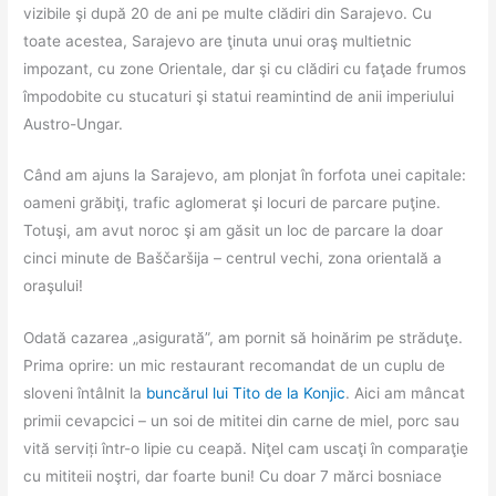
vizibile şi după 20 de ani pe multe clădiri din Sarajevo. Cu
toate acestea, Sarajevo are ţinuta unui oraş multietnic
impozant, cu zone Orientale, dar şi cu clădiri cu faţade frumos
împodobite cu stucaturi şi statui reamintind de anii imperiului
Austro-Ungar.
Când am ajuns la Sarajevo, am plonjat în forfota unei capitale:
oameni grăbiţi, trafic aglomerat şi locuri de parcare puţine.
Totuşi, am avut noroc şi am găsit un loc de parcare la doar
cinci minute de Baščaršija – centrul vechi, zona orientală a
oraşului!
Odată cazarea „asigurată”, am pornit să hoinărim pe străduţe.
Prima oprire: un mic restaurant recomandat de un cuplu de
sloveni întâlnit la
buncărul lui Tito de la Konjic
. Aici am mâncat
primii cevapcici – un soi de mititei din carne de miel, porc sau
vită serviți într-o lipie cu ceapă. Niţel cam uscaţi în comparaţie
cu mititeii noştri, dar foarte buni! Cu doar 7 mărci bosniace