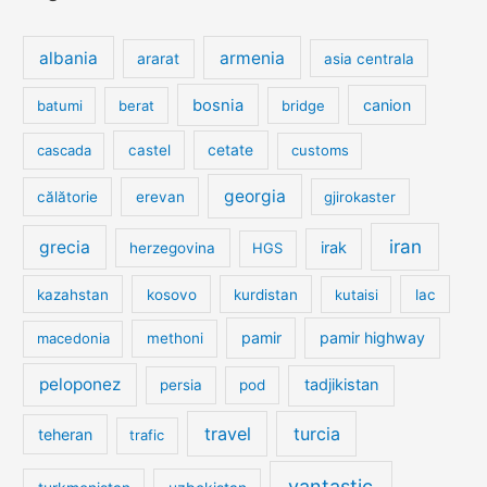
albania
armenia
ararat
asia centrala
bosnia
canion
batumi
berat
bridge
cetate
cascada
castel
customs
georgia
călătorie
erevan
gjirokaster
iran
grecia
irak
herzegovina
HGS
kazahstan
kosovo
kurdistan
kutaisi
lac
pamir
pamir highway
macedonia
methoni
peloponez
tadjikistan
persia
pod
travel
turcia
teheran
trafic
vantastic