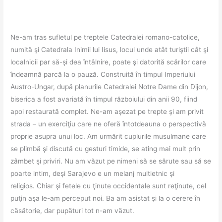
Ne-am tras sufletul pe treptele Catedralei romano-catolice,
numită şi Catedrala Inimii lui Iisus, locul unde atât turiştii cât şi
localnicii par să-şi dea întâlnire, poate şi datorită scărilor care
îndeamnă parcă la o pauză. Construită în timpul Imperiului
Austro-Ungar, după planurile Catedralei Notre Dame din Dijon,
biserica a fost avariată în timpul războiului din anii 90, fiind
apoi restaurată complet. Ne-am aşezat pe trepte şi am privit
strada – un exerciţiu care ne oferă întotdeauna o perspectivă
proprie asupra unui loc. Am urmărit cuplurile musulmane care
se plimbă şi discută cu gesturi timide, se ating mai mult prin
zâmbet şi priviri. Nu am văzut pe nimeni să se sărute sau să se
poarte intim, deşi Sarajevo e un melanj multietnic şi
religios. Chiar şi fetele cu ţinute occidentale sunt reţinute, cel
puţin aşa le-am perceput noi. Ba am asistat şi la o cerere în
căsătorie, dar pupături tot n-am văzut.