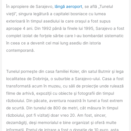
În apropiere de Sarajevo,
lângă aeroport
, se află „Tunelul
vieţii”, singura legătură a capitalei bosniace cu lumea
exterioară în timpul asediului la care oraşul a fost supus
aproape 4 ani. Din 1992 până la finele lui 1995, Sarajevo a fost
complet izolat de forţele sârbe care l-au bombardat sistematic
în ceea ce a devenit cel mai lung asediu din istoria
contemporană.
Tunelul porneşte din casa familiei Koler, din satul Butmir şi lega
localitatea de Dobrinja, o suburbie a Sarajevo-ului. Casa a fost
transformată acum în muzeu, cu săli de proiecţie unde rulează
filme de arhivă, expoziţii cu obiecte şi fotografii din timpul
războiului. Din păcate, aventura noastră în tunel a fost extrem
de scurtă. Din tunelul de 800 de metri, cât măsura în timpul
războiului, pot fi vizitaţi doar vreo 20. Am fost, sincer,
dezamăgiţi, deşi memorialul e bine organizat şi oferă multe
informaţii. Preţul de intrare a fost o donaţie de 10 euro, asta