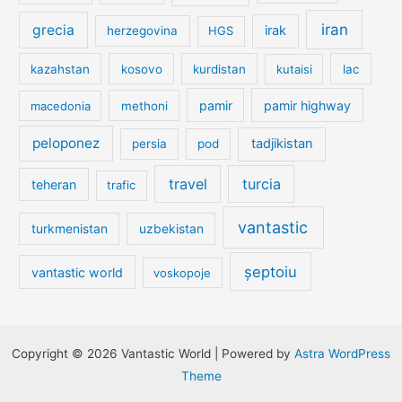
iran
grecia
irak
herzegovina
HGS
kazahstan
kosovo
kurdistan
kutaisi
lac
pamir
pamir highway
macedonia
methoni
peloponez
tadjikistan
persia
pod
travel
turcia
teheran
trafic
vantastic
turkmenistan
uzbekistan
șeptoiu
vantastic world
voskopoje
Copyright © 2026 Vantastic World | Powered by
Astra WordPress
Theme