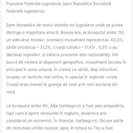
Populare Federale Iugoslavia (apoi Republica Socialistă
Federală Iugoslavia).
Spre deosebire de restul statelor ex-iugoslave unde se putea
distinge o majoritate etnică, Bosnia era, la începutul anilor ’90,
un adevărat mozaic: bosniacii musulmani reprezentau 43,5%,
sârbii ortodocşi – 31,2%, croaţii catolici – 17,4% , 5,5% s-au
declarat iugoslavi şi câteva procente alte naţionalităţi. Din
punct de vedere al dispunerii geografice, musulmanii locuiau în
principal în zona urbană, în vreme ce sârbii, deși minoritari,
ocupau un teritoriu mai extins, în special în regiunile rurale.
Croaţii erau masați la graniţa de vest şi în mici enclave din
nord.
La începutul anilor 90, Alija Izetbegovic a fost ales preşedinte,
fapt care a sporit tensiunile în regiune, deoarece era
considerat un extremist. În tinerețe, Izetbegovic făcuse parte
din temutele unităţi naziste, apoi, în timpul lui Tito a fost