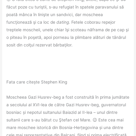
făcut poze cu turiştii, s-au refugiat în spatele paravanului să
poată mânca în linişte un sandvici, dar moscheea
funcţionează şi ca loc de
dating
. Fetele coborau repejor
treptele moscheii, unele chiar îşi scoteau năframa de pe cap şi
o piteau în poşetă, apoi porneau la plimbare alături de tânărul
sosit din colţul rezervat bărbaţilor.
Fata care citește Stephen King
Moscheea Gazi Husrev-beg a fost construită în prima jumătate
a secolului al XVI-lea de către Gazi Husrev-beg, guvernatorul
bosniac și nepotul sultanului Baiazid al II-lea – unul dintre
sultanii care s-au bătut cu Ştefan cel Mare. 😉 Este cea mai
mare moschee istorică din Bosnia-Herțegovina și una dintre
cele mai reprezentative din Balcani, fiind şi prima electrificată