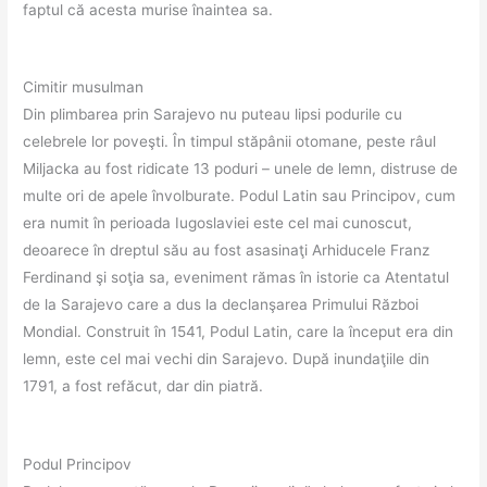
faptul că acesta murise înaintea sa.
Cimitir musulman
Din plimbarea prin Sarajevo nu puteau lipsi podurile cu
celebrele lor poveşti. În timpul stăpânii otomane, peste râul
Miljacka au fost ridicate 13 poduri – unele de lemn, distruse de
multe ori de apele învolburate. Podul Latin sau Principov, cum
era numit în perioada Iugoslaviei este cel mai cunoscut,
deoarece în dreptul său au fost asasinaţi Arhiducele Franz
Ferdinand şi soţia sa, eveniment rămas în istorie ca Atentatul
de la Sarajevo care a dus la declanşarea Primului Război
Mondial. Construit în 1541, Podul Latin, care la început era din
lemn, este cel mai vechi din Sarajevo. După inundaţiile din
1791, a fost refăcut, dar din piatră.
Podul Principov