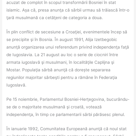
acuzat de complot în scopul transformării Bosniei în stat
islamic. Așa că, presa anunţa că sârbii urmau să trăiască într-o
ţară musulmană ca cetăţeni de categoria a doua.
În plin conflict de secesiune a Croaţiei, evenimentele încep să
se precipite şi în Bosnia. În august 1991, Alija Izetbegobic
anunţă organizarea unui referendum privind independenţa faţă
de Iugoslavia. La 21 august au loc o serie de ciocniri între
armata iugoslavă şi musulmani, în localităţile Caplijna şi
Mostar. Populaţia sârbă anunţă că dorește separarea
regiunilor majoritar sârbeşti pentru a rămâne în Federaţia
Iugoslavă.
Pe 15 noiembrie, Parlamentul Bosniei-Herţegovina, bucurându-
se de o majoritate musulmană şi croată, votează
independenţa, în timp ce parlamentarii sârbi părăsesc plenul.
În ianuarie 1992, Comunitatea Europeană anunţă că noul stat