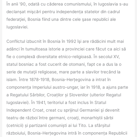
În anii ‘90, odată cu căderea comunismului, în Iugoslavia s-au
declanșat mişcări pentru independența statelor din cadrul
federaţiei, Bosnia fiind una dintre cele şase republici ale
Iugoslaviei.
Conflictul izbucnit în Bosnia în 1992 îşi are rădăcini mult mai
adânci în tumultoasa istorie a provinciei care făcut ca aici să
fie o complexă diversitate etnico-religioasă. În secolul XV,
statul bosniac a fost cucerit de otomani, fapt ce a dus la o
serie de mutaţii religioase, mare parte a slavilor trecând la
islam. Între 1878-1918, Bosnia-Herțegovina a intrat în
componența Imperiului austro-ungar, iar în 1918, a ajuns parte
a Regatului Sârbilor, Croaților și Slovenilor (ulterior Regatul
Iugoslaviei). În 1941, teritoriul a fost inclus în Statul
Independent Croat, creat cu sprijinul Germaniei şi devenit
teatru de război între germani, croaţi, monarhiștii sârbi
(cetnicii) și partizanii comuniști ai lui Tito. La sfârșitul
războiului, Bosnia-Herțegovina intră în componența Republicii