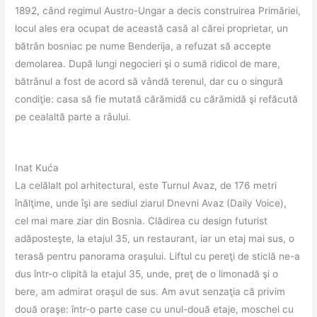
1892, când regimul Austro-Ungar a decis construirea Primăriei,
locul ales era ocupat de această casă al cărei proprietar, un
bătrân bosniac pe nume Benderija, a refuzat să accepte
demolarea. După lungi negocieri şi o sumă ridicol de mare,
bătrânul a fost de acord să vândă terenul, dar cu o singură
condiţie: casa să fie mutată cărămidă cu cărămidă şi refăcută
pe cealaltă parte a râului.
Inat Kuća
La celălalt pol arhitectural, este Turnul Avaz, de 176 metri
înălţime, unde îşi are sediul ziarul Dnevni Avaz (Daily Voice),
cel mai mare ziar din Bosnia. Clădirea cu design futurist
adăposteşte, la etajul 35, un restaurant, iar un etaj mai sus, o
terasă pentru panorama oraşului. Liftul cu pereţi de sticlă ne-a
dus într-o clipită la etajul 35, unde, preţ de o limonadă şi o
bere, am admirat oraşul de sus. Am avut senzaţia că privim
două oraşe: într-o parte case cu unul-două etaje, moschei cu