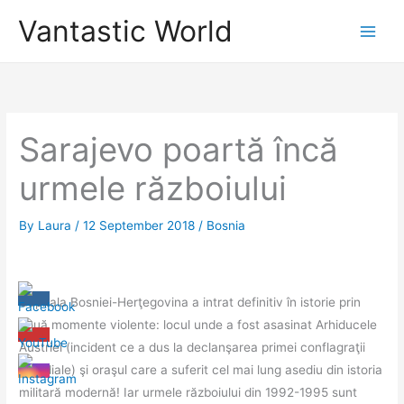
Skip
Vantastic World
to
content
Sarajevo poartă încă
urmele războiului
By
Laura
/
12 September 2018
/
Bosnia
Capitala Bosniei-Herţegovina a intrat definitiv în istorie prin
două momente violente: locul unde a fost asasinat Arhiducele
Austriei (incident ce a dus la declanşarea primei conflagraţii
mondiale) şi oraşul care a suferit cel mai lung asediu din istoria
militară modernă! Iar urmele războiului din 1992-1995 sunt