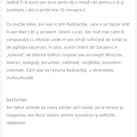
(adică 3-4 euro) am avut parte de o masă cât pentru o zi şi
jumătate, căci o porţie are 12 cevapcici!
Cu burţile pline, am luat-o prin Baščaršija, care e un bazar atât
în aer liber cât şi acoperit. Orient curat, dar mult mai calm în
comparaţie cu Mostar unde m-am simţit sufocată de turişti şi
de agitaţia bazarului. În plus, acest Orient din Sarajevo e
„tulburat” de diferite edificii creştine sau evreieşti! Moschei,
biserici, sinagogi, porumbei, cafenele, narghilea, suveniruri
orientale. Cam aşa aş rezuma Baščaršija, o diversitate
multiculturală.
Baščaršija
Am bătut străzile pe toate părţile: prin bazar, pe la terase şi
magazine, am făcut slalom printre suveniruri şi edificiile
religioase.