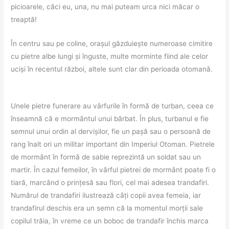
picioarele, căci eu, una, nu mai puteam urca nici măcar o
treaptă!
În centru sau pe coline, orașul găzduiește numeroase cimitire
cu pietre albe lungi și înguste, multe morminte fiind ale celor
uciși în recentul război, altele sunt clar din perioada otomană.
Unele pietre funerare au vârfurile în formă de turban, ceea ce
înseamnă că e mormântul unui bărbat. În plus, turbanul e fie
semnul unui ordin al dervișilor, fie un pașă sau o persoană de
rang înalt ori un militar important din Imperiul Otoman. Pietrele
de mormânt în formă de sabie reprezintă un soldat sau un
martir. În cazul femeilor, în vârful pietrei de mormânt poate fi o
tiară, marcând o prințesă sau flori, cel mai adesea trandafiri.
Numărul de trandafiri ilustrează câți copii avea femeia, iar
trandafirul deschis era un semn că la momentul morții sale
copilul trăia, în vreme ce un boboc de trandafir închis marca