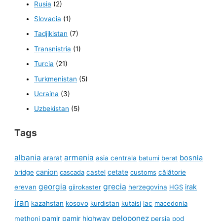
Rusia
(2)
Slovacia
(1)
Tadjikistan
(7)
Transnistria
(1)
Turcia
(21)
Turkmenistan
(5)
Ucraina
(3)
Uzbekistan
(5)
Tags
albania
armenia
ararat
bosnia
asia centrala
batumi
berat
canion
cetate
bridge
cascada
castel
customs
călătorie
georgia
grecia
irak
erevan
gjirokaster
herzegovina
HGS
iran
kazahstan
kosovo
kurdistan
kutaisi
lac
macedonia
peloponez
pamir
pamir highway
methoni
persia
pod