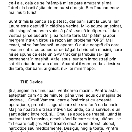
ce-i aia, deja ce se întâmplă mi se pare amuzant și mă
întreb, la banii ăștia, de ce nu-și dorește Berdîmuhamedov
mai mulți turiști!
Sunt trimis la bancă să plătesc, dar banii sunt la Laura. Iar
Laura este captivă în clădirea vecină. Mi-o aduce un soldat,
căci singură nu avea voie să părăsească încăperea. Îi dau
vestea și ”se bucură” și ea foarte tare. Dar plătim și apoi
mergem într-un birou să rezolvăm problema ”GPS”. Mai
exact, mi se înmânează un aparat. O cutie neagră din care
iese un cablu cu conector de băgat la bricheta mașinii, care
mi se spune că este un GPS tracker și trebuie să-l țin
permanent în mașină. Altfel spus, suntem înregistrați prin
satelit oriunde ne-am duce. Aparatul îl vom preda la ieșirea
din țară, dar banii, ai ghicit, nu-i primim înapoi.
THE Device
Și ajungem la ultimul pas: verificarea mașinii. Pentru asta,
așteptăm cam 40 de minute, până vine, adus cu mașina de
undeva,… Omul! Vameșul care e însărcinat cu această
operațiune, probabil singurul care știe s-o facă ca la carte.
Mașina noastră e trasă într-un loc unde, ca la service, e un
șanț adânc între roți, și… Omul se apucă de treabă, luând la
puricat toată mașina, deschizând fiecare sertar, uitându-se
în fiecare colțișor. Mă întreabă dacă avem dronă, alcool,
narcotice sau medicamente. Desigur, neg la toate. Printre