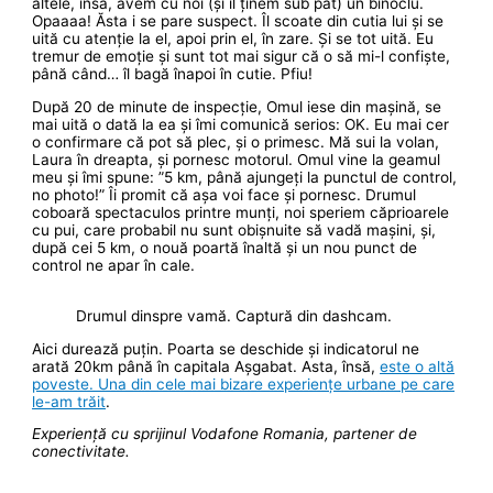
altele, însă, avem cu noi (și îl ținem sub pat) un binoclu.
Opaaaa! Ăsta i se pare suspect. Îl scoate din cutia lui și se
uită cu atenție la el, apoi prin el, în zare. Și se tot uită. Eu
tremur de emoție și sunt tot mai sigur că o să mi-l confiște,
până când… îl bagă înapoi în cutie. Pfiu!
După 20 de minute de inspecție, Omul iese din mașină, se
mai uită o dată la ea și îmi comunică serios: OK. Eu mai cer
o confirmare că pot să plec, și o primesc. Mă sui la volan,
Laura în dreapta, și pornesc motorul. Omul vine la geamul
meu și îmi spune: ”5 km, până ajungeți la punctul de control,
no photo!” Îi promit că așa voi face și pornesc. Drumul
coboară spectaculos printre munți, noi speriem căprioarele
cu pui, care probabil nu sunt obișnuite să vadă mașini, și,
după cei 5 km, o nouă poartă înaltă și un nou punct de
control ne apar în cale.
Drumul dinspre vamă. Captură din dashcam.
Aici durează puțin. Poarta se deschide și indicatorul ne
arată 20km până în capitala Așgabat. Asta, însă,
este o altă
poveste. Una din cele mai bizare experiențe urbane pe care
le-am trăit
.
Experiență cu sprijinul Vodafone Romania, partener de
conectivitate.