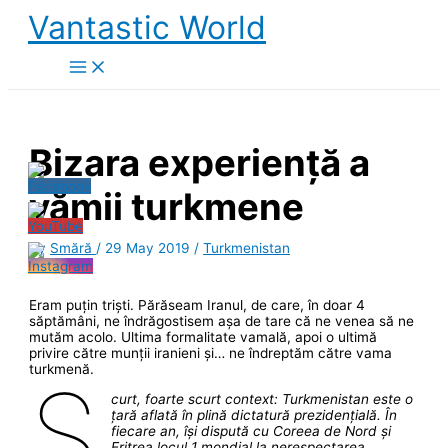
Skip
Vantastic World
to
content
Bizara experiență a
vămii turkmene
By
Smără
/
29 May 2019
/
Turkmenistan
Eram puțin triști. Părăseam Iranul, de care, în doar 4
săptămâni, ne îndrăgostisem așa de tare că ne venea să ne
mutăm acolo. Ultima formalitate vamală, apoi o ultimă
privire către munții iranieni și… ne îndreptăm către vama
turkmenă.
S
curt, foarte scurt context: Turkmenistan este o
țară aflată în plină dictatură prezidențială. În
fiecare an, își dispută cu Coreea de Nord și
Eritrea locul 1 mondial la nerespectarea