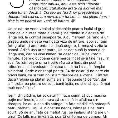
drepturilor omului, anul ăsta fiind ”fericiții”
câștigători. Statisticile arată că aici vin mai
puțini turiști decât în Coreea de Nord, iar președintele a
declarat că nici nu are nevoie de turism. Iar noi știam foarte
bine la ce poartă am venit să batem. 😉
Un soldat ne vede venind și deschide poarta înaltă și grea
care dă în curtea mare a vămii și ne trimite în clădirea de
lângă noi, la control pașapoarte. Aici, mergem pe rând la un
ghișeu unde ne este verificată viza de intrare, apoi suntem
fotografiați și amprentați la două degete. Urmează vizita la
bancă. Adică ușa următoare. Un soldat sună la soneria de
lângă ușă, dar nu vine nimeni să deschidă. După vreo 5
minute, apare o cucoană care merge încet și-și ține nasul în
sus. Nu zâmbește și nu îi pare rău că a lipsit din post, iar
atitudinea ei dovedește că astea două nu i s-au întâmplat
niciodată. Scrie o chitanță pentru 24 de dolari și ne cere din
priviri banii, ca și cum noi știam despre ce e vorba. O întreb
dacă trebuie să plătim suma aia și răspunde tăios ”da”, dar
la întrebarea pentru ce sunt banii ăștia, nu știe să spună mai
mult decât ”tax”.
Ieșim din clădire, iar soldatul îmi face semn să duc mașina
puțin mai încolo, apoi Laura să se ducă la clădirea din
dreapta, iar eu la cea din stânga. În fața clădirii mă așteaptă
patru bărbați. Unul e în costum negru, cămașă albă, tuns
scurt, 35 de ani, față de mafiot rus, pe inelarul stâng are un
ghiul. Ceilalți, mai în vârstă, poartă uniforma de vameși. Mi