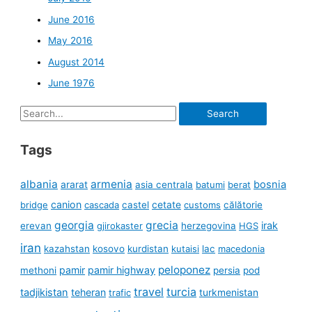
June 2016
May 2016
August 2014
June 1976
Search
for:
Tags
albania
armenia
ararat
bosnia
asia centrala
batumi
berat
canion
cetate
bridge
cascada
castel
customs
călătorie
georgia
grecia
irak
erevan
gjirokaster
herzegovina
HGS
iran
kazahstan
kosovo
kurdistan
kutaisi
lac
macedonia
peloponez
pamir
pamir highway
methoni
persia
pod
travel
turcia
tadjikistan
teheran
turkmenistan
trafic