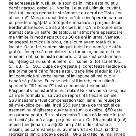
se adresează în rusă, eu le spun că în limba asta nu știu
decât
harașo
,
balșoi
și…
vodka
. La auzul ultimului cuvânt,
lasă toți morga deoparte și zâmbesc cu aerul de ”ăsta-i de-
al nostru!”. Merg cu unul dintre ei într-o încăpere în care pe
un perete e agățată o fotografie maaaare a președintelui
Berdîmuhamedov. Ca să anticipez, în TOATE birourile este
atârnat câte un astfel de tablou, iar atmosfera apăsătoare
mă trimite în mod neplăcut cu 30 de ani în urmă. Vameșul
se așează tacticos la birou, ca și cum avem toată ziua
înainte. De altfel, suntem singurii turiști din vamă, ce atâta
grabă… Începe să completeze un formular, pe care, la un
moment dat, scrie niște numere. Uitându-mă peste mâna
lui, înțeleg că nu sunt numere, ci… sume. Și tot scrie! 10…
5… 63… 5… 50… După ce greșește și corectează (ai zice că
era prima oară când făcea asta), trage linie și adună: 191.
Îmi comunică și verbal suma, și îmi spune să mă duc la
bancă să plătesc. Eu casc ochii și îl întreb, cu o ultimă
speranță: ”191 manat?” (asta e moneda turkmenă).
Răspunsul vine usturător: nu, dolari! Nu-mi vine să cred, așa
că îi cer formularul, să văd ce reprezintă fiecare din ele.
$63 înseamnă ”fuel compensation tax”, iar el nu reușește
să-mi explice ce-i aia. Încă $50 sunt taxa de tranzit și de
asemeni nu-și găsește cuvintele să mi-o explice. $50 este
asigurarea pentru 5 zile și degeaba îi spun că la mine în țară
de banii ăștia mă asigur pe juma de an. Cu $5 am plătit (eu!)
acești funcționari, cu alți $5 am plătit o dezinfecție a
mașinii, pe care vameșii nu au mai vrut s-o facă, iar $10
reprezintă nimic altceva decât… GPS tax! Nici nu mai întreb