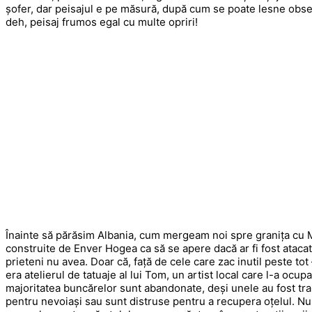
șofer, dar peisajul e pe măsură, după cum se poate lesne obser
deh, peisaj frumos egal cu multe opriri!
Înainte să părăsim Albania, cum mergeam noi spre granița cu 
construite de Enver Hogea ca să se apere dacă ar fi fost ataca
prieteni nu avea. Doar că, față de cele care zac inutil peste tot
era atelierul de tatuaje al lui Tom, un artist local care l-a ocup
majoritatea buncărelor sunt abandonate, deși unele au fost tr
pentru nevoiași sau sunt distruse pentru a recupera oțelul. Nu