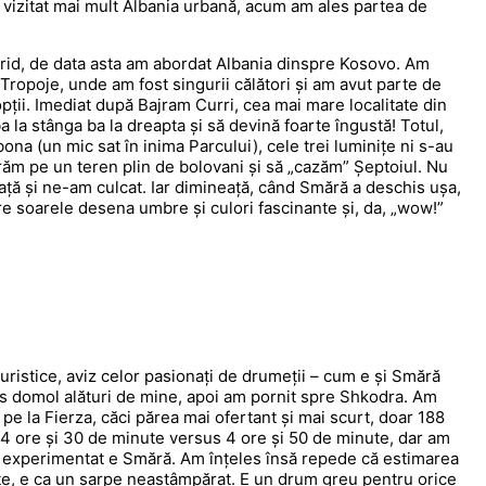
m vizitat mai mult Albania urbană, acum am ales partea de
Ohrid, de data asta am abordat Albania dinspre Kosovo. Am
 Tropoje, unde am fost singurii călători și am avut parte de
ții. Imediat după Bajram Curri, cea mai mare localitate din
 la stânga ba la dreapta și să devină foarte îngustă! Totul,
na (un mic sat în inima Parcului), cele trei luminițe ni s-au
răm pe un teren plin de bolovani și să „cazăm” Șeptoiul. Nu
ață și ne-am culcat. Iar dimineață, când Smără a deschis ușa,
care soarele desena umbre și culori fascinante și, da, „wow!”
ristice, aviz celor pasionați de drumeții – cum e și Smără
as domol alături de mine, apoi am pornit spre Shkodra. Am
pe la Fierza, căci părea mai ofertant și mai scurt, doar 188
 4 ore și 30 de minute versus 4 ore și 50 de minute, dar am
fer experimentat e Smără. Am înțeles însă repede că estimarea
te, e ca un șarpe neastâmpărat. E un drum greu pentru orice