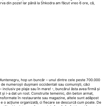
va din poze! Iar până la Shkodra am făcut vreo 6 ore, că,
Muntenegru, hop un buncăr – unul dintre cele peste 700.000
t de numeroșii dușmani occidentali sau comuniști, căci
 – inclusiv pe plaje sau în mare! -, buncărul ăsta avea firmă și
at și i-a dat un rost. Construite temeinic, din beton armat,
ansformate în restaurante sau magazine, altele sunt adăpost
 e o acțiune organizată, ci fiecare se descurcă cum poate. De