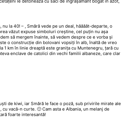
 cetățeni le detonează cu saci de îngrășământ bogat în azot,
, nu la 40! – , Smără vede pe un deal, hăăăăt-departe, o
rea văzut expuse simboluri creștine, cel puțin nu așa
cidem să mergem înainte, să vedem despre ce e vorba și
e o construcție din bolovani vopsiți în alb, înaltă de vreo
la 1 km în linie dreaptă este granița cu Muntenegru, țară cu
âteva enclave de catolici din vechi familii albaneze, care clar
ști de kiwi, iar Smără le face o poză, sub privirile mirate ale
ni, cu vacă-n curte. 🙂 Cam asta e Albania, un melanj de
țară foarte interesantă!