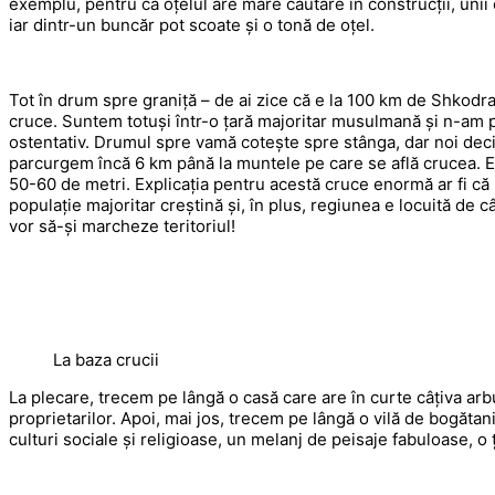
exemplu, pentru că oțelul are mare căutare în construcții, unii
iar dintr-un buncăr pot scoate și o tonă de oțel.
Tot în drum spre graniță – de ai zice că e la 100 km de Shkodra
cruce. Suntem totuși într-o țară majoritar musulmană și n-am p
ostentativ. Drumul spre vamă cotește spre stânga, dar noi de
parcurgem încă 6 km până la muntele pe care se află crucea. Est
50-60 de metri. Explicația pentru acestă cruce enormă ar fi că 
populație majoritar creștină și, în plus, regiunea e locuită de c
vor să-și marcheze teritoriul!
La baza crucii
La plecare, trecem pe lângă o casă care are în curte câțiva arbu
proprietarilor. Apoi, mai jos, trecem pe lângă o vilă de bogăta
culturi sociale și religioase, un melanj de peisaje fabuloase, o 