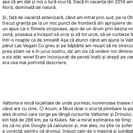
așa că am dat și noi o tură scurtă. Dacă în vacanța din 2014 a
Nord, dominată de natură.
Și, față de vacanță anterioară, când am intrat prin sud, pe la 
trecut granița pe la un mic punct de frontieră din apropiere de
un apus ca-n filmele siropoase, apoi de un drum prin bezna nop
zonă, șoseaua a început să urce și să tot urce, să se curbeze ba
într-o noapte ca de smoală! Așa că atunci când am ajuns la Valbo
părut Las Vegas! Cu greu și pe bâjbâite am reușit să ne strecu
prea știam ce e în jurul nostru, da’ am zis că vedem noi dimine
a zis atât: wow! Eram înconjurați de pereți înalți și drepți pe 
era cea mai potrivită descriere.
Valbona e mică localitate de unde pornesc numeroase trasee tu
când are cu cine. 🙂 Acum, a făcut doar o scurtă plimbare la p
ales drumul care curge pe lângă cursurile Valbonei și Drinului, 
km față de 266 km, pe la Kukes. Ne-a mirat estimarea de timp:
zis că nu știe Google să calculeze și, mai ales, nu știe ce șo
e corectă, pentru că drumul, îngust cam de o mașină și jumăta