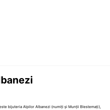
Albanezi
ste bijuteria Alpilor Albanezi (numiți și Munții Blestemați),