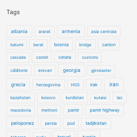
Tags
albania
armenia
ararat
asia centrala
bosnia
canion
batumi
berat
bridge
cetate
cascada
castel
customs
georgia
călătorie
erevan
gjirokaster
iran
grecia
irak
herzegovina
HGS
kazahstan
kosovo
kurdistan
kutaisi
lac
pamir
pamir highway
macedonia
methoni
peloponez
tadjikistan
persia
pod
travel
turcia