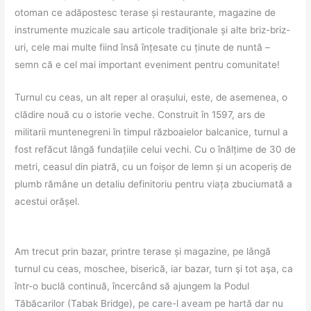
otoman ce adăpostesc terase și restaurante, magazine de
instrumente muzicale sau articole tradiţionale și alte briz-briz-
uri, cele mai multe fiind însă înțesate cu ținute de nuntă –
semn că e cel mai important eveniment pentru comunitate!
Turnul cu ceas, un alt reper al orașului, este, de asemenea, o
clădire nouă cu o istorie veche. Construit în 1597, ars de
militarii muntenegreni în timpul războaielor balcanice, turnul a
fost refăcut lângă fundațiile celui vechi. Cu o înălțime de 30 de
metri, ceasul din piatră, cu un foișor de lemn și un acoperiș de
plumb rămâne un detaliu definitoriu pentru viața zbuciumată a
acestui orășel.
Am trecut prin bazar, printre terase și magazine, pe lângă
turnul cu ceas, moschee, biserică, iar bazar, turn şi tot aşa, ca
într-o buclă continuă, încercând să ajungem la Podul
Tăbăcarilor (Tabak Bridge), pe care-l aveam pe hartă dar nu