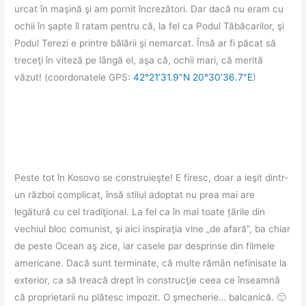
urcat în maşină şi am pornit încrezători. Dar dacă nu eram cu
ochii în şapte îl ratam pentru că, la fel ca Podul Tăbăcarilor, şi
Podul Terezi e printre bălării şi nemarcat. Însă ar fi păcat să
treceţi în viteză pe lângă el, aşa că, ochii mari, că merită
văzut! (coordonatele GPS:
42°21’31.9″N 20°30’36.7″E
)
Peste tot în Kosovo se construieşte! E firesc, doar a ieşit dintr-
un război complicat, însă stilul adoptat nu prea mai are
legătură cu cel tradiţional. La fel ca în mai toate țările din
vechiul bloc comunist, şi aici inspiraţia vine „de afară”, ba chiar
de peste Ocean aş zice, iar casele par desprinse din filmele
americane. Dacă sunt terminate, că multe rămân nefinisate la
exterior, ca să treacă drept în construcţie ceea ce înseamnă
că proprietarii nu plătesc impozit. O şmecherie… balcanică. 🙂