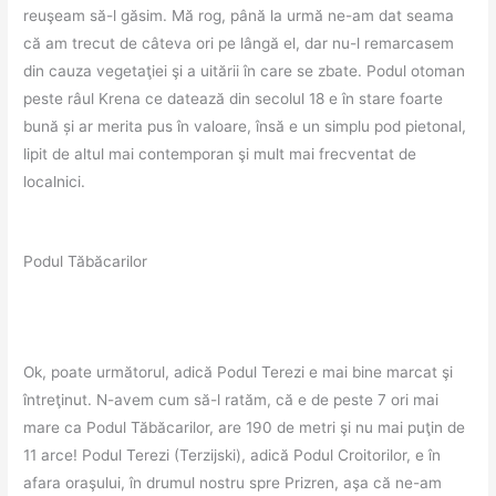
reuşeam să-l găsim. Mă rog, până la urmă ne-am dat seama
că am trecut de câteva ori pe lângă el, dar nu-l remarcasem
din cauza vegetaţiei şi a uitării în care se zbate. Podul otoman
peste râul Krena ce datează din secolul 18 e în stare foarte
bună și ar merita pus în valoare, însă e un simplu pod pietonal,
lipit de altul mai contemporan şi mult mai frecventat de
localnici.
Podul Tăbăcarilor
Ok, poate următorul, adică Podul Terezi e mai bine marcat şi
întreţinut. N-avem cum să-l ratăm, că e de peste 7 ori mai
mare ca Podul Tăbăcarilor, are 190 de metri şi nu mai puţin de
11 arce! Podul Terezi (Terzijski), adică Podul Croitorilor, e în
afara oraşului, în drumul nostru spre Prizren, aşa că ne-am