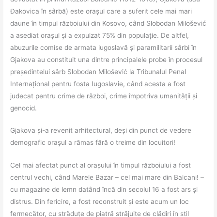
Đakovica în sârbă) este orașul care a suferit cele mai mari
daune în timpul războiului din Kosovo, când Slobodan Milošević
a asediat orașul și a expulzat 75% din populație. De altfel,
abuzurile comise de armata iugoslavă și paramilitarii sârbi în
Gjakova au constituit una dintre principalele probe în procesul
președintelui sârb Slobodan Milošević la Tribunalul Penal
Internațional pentru fosta Iugoslavie, când acesta a fost
judecat pentru crime de război, crime împotriva umanității și
genocid.
Gjakova și-a revenit arhitectural, deși din punct de vedere
demografic orașul a rămas fără o treime din locuitori!
Cel mai afectat punct al orașului în timpul războiului a fost
centrul vechi, când Marele Bazar – cel mai mare din Balcani! –
cu magazine de lemn datând încă din secolul 16 a fost ars și
distrus. Din fericire, a fost reconstruit și este acum un loc
fermecător, cu străduțe de piatră străjuite de clădiri în stil