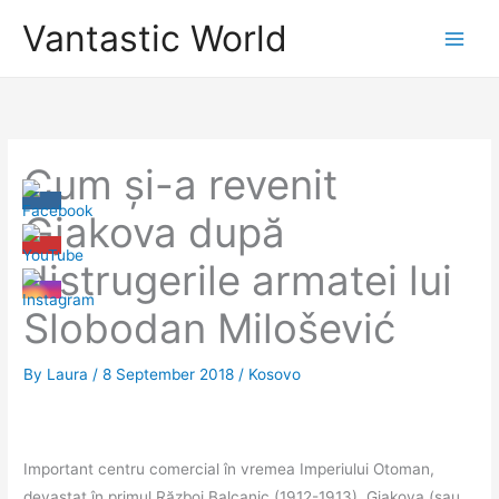
Skip
Vantastic World
to
content
Cum și-a revenit
Gjakova după
distrugerile armatei lui
Slobodan Milošević
By
Laura
/
8 September 2018
/
Kosovo
Important centru comercial în vremea Imperiului Otoman,
devastat în primul Război Balcanic (1912-1913), Gjakova (sau