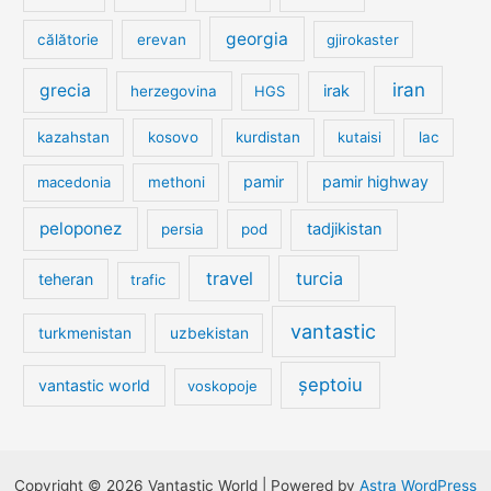
georgia
călătorie
erevan
gjirokaster
iran
grecia
irak
herzegovina
HGS
kazahstan
kosovo
kurdistan
kutaisi
lac
pamir
pamir highway
macedonia
methoni
peloponez
tadjikistan
persia
pod
travel
turcia
teheran
trafic
vantastic
turkmenistan
uzbekistan
șeptoiu
vantastic world
voskopoje
Copyright © 2026 Vantastic World | Powered by
Astra WordPress