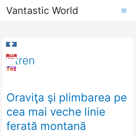
Skip
Vantastic World
to
content
tren
Oraviţa şi plimbarea pe
cea mai veche linie
ferată montană