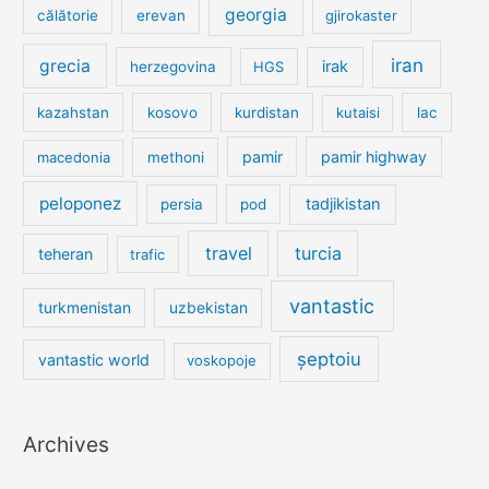
georgia
călătorie
erevan
gjirokaster
iran
grecia
irak
herzegovina
HGS
kazahstan
kosovo
kurdistan
kutaisi
lac
pamir
pamir highway
macedonia
methoni
peloponez
tadjikistan
persia
pod
travel
turcia
teheran
trafic
vantastic
turkmenistan
uzbekistan
șeptoiu
vantastic world
voskopoje
Archives