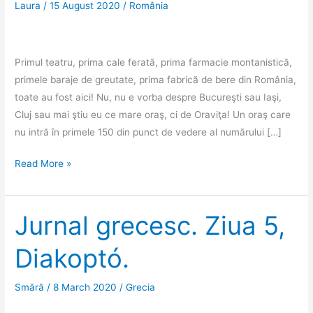
Laura
/
15 August 2020
/
România
Primul teatru, prima cale ferată, prima farmacie montanistică,
primele baraje de greutate, prima fabrică de bere din România,
toate au fost aici! Nu, nu e vorba despre Bucureşti sau Iaşi,
Cluj sau mai ştiu eu ce mare oraş, ci de Oraviţa! Un oraş care
nu intră în primele 150 din punct de vedere al numărului […]
Oraviţa
Read More »
şi
plimbarea
pe
Jurnal grecesc. Ziua 5,
cea
Diakoptó.
mai
veche
linie
Smără
/
8 March 2020
/
Grecia
ferată