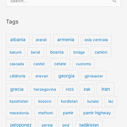
for:
Tags
albania
armenia
ararat
asia centrala
bosnia
canion
batumi
berat
bridge
cetate
cascada
castel
customs
georgia
călătorie
erevan
gjirokaster
iran
grecia
irak
herzegovina
HGS
kazahstan
kosovo
kurdistan
kutaisi
lac
pamir
pamir highway
macedonia
methoni
peloponez
tadjikistan
persia
pod