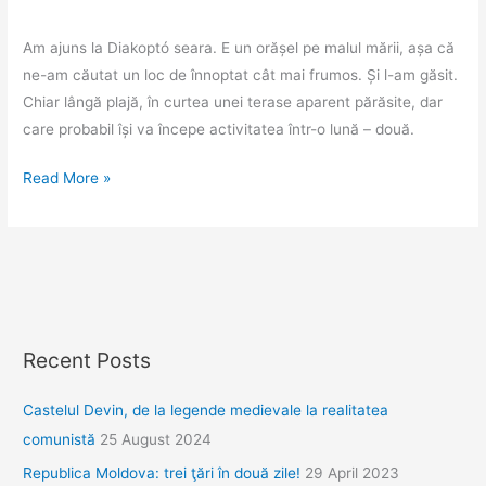
montană
Am ajuns la Diakoptó seara. E un orășel pe malul mării, așa că
ne-am căutat un loc de înnoptat cât mai frumos. Și l-am găsit.
Chiar lângă plajă, în curtea unei terase aparent părăsite, dar
care probabil își va începe activitatea într-o lună – două.
Jurnal
Read More »
grecesc.
Ziua
5,
Diakoptó.
Recent Posts
Castelul Devin, de la legende medievale la realitatea
comunistă
25 August 2024
Republica Moldova: trei ţări în două zile!
29 April 2023