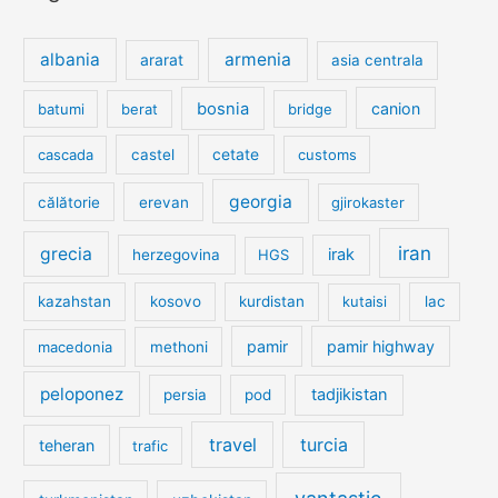
albania
armenia
ararat
asia centrala
bosnia
canion
batumi
berat
bridge
cetate
cascada
castel
customs
georgia
călătorie
erevan
gjirokaster
iran
grecia
irak
herzegovina
HGS
kazahstan
kosovo
kurdistan
kutaisi
lac
pamir
pamir highway
macedonia
methoni
peloponez
tadjikistan
persia
pod
travel
turcia
teheran
trafic