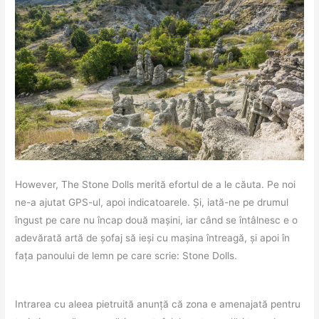
However, The Stone Dolls merită efortul de a le căuta. Pe noi
ne-a ajutat GPS-ul, apoi indicatoarele. Și, iată-ne pe drumul
îngust pe care nu încap două mașini, iar când se întâlnesc e o
adevărată artă de șofaj să ieși cu mașina întreagă, și apoi în
fața panoului de lemn pe care scrie: Stone Dolls.
Intrarea cu aleea pietruită anunță că zona e amenajată pentru