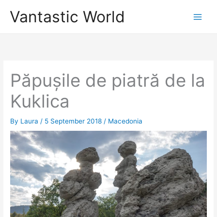
Skip
Vantastic World
to
content
Păpușile de piatră de la
Kuklica
By
Laura
/
5 September 2018
/
Macedonia