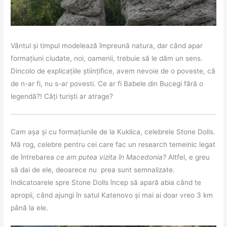
Vântul și timpul modelează împreună natura, dar când apar
formațiuni ciudate, noi, oamenii, trebuie să le dăm un sens.
Dincolo de explicațiile științifice, avem nevoie de o poveste, că
de n-ar fi, nu s-ar povesti. Ce ar fi Babele din Bucegi fără o
legendă?! Câți turiști ar atrage?
Cam așa și cu formațiunile de la Kuklica, celebrele Stone Dolls.
Mă rog, celebre pentru cei care fac un research temeinic legat
de întrebarea
ce am putea vizita în Macedonia?
Altfel, e greu
să dai de ele, deoarece nu prea sunt semnalizate.
Indicatoarele spre Stone Dolls încep să apară abia când te
apropii, când ajungi în satul Katenovo și mai ai doar vreo 3 km
până la ele.