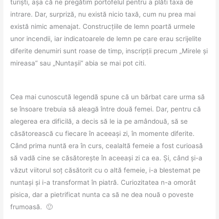
turiști, așa că ne pregătim portofelul pentru a plăti taxa de
intrare. Dar, surpriză, nu există nicio taxă, cum nu prea mai
există nimic amenajat. Construcțiile de lemn poartă urmele
unor incendii, iar indicatoarele de lemn pe care erau scrijelite
diferite denumiri sunt roase de timp, inscripții precum „Mirele și
mireasa” sau „Nuntașii” abia se mai pot citi.
Cea mai cunoscută legendă spune că un bărbat care urma să
se însoare trebuia să aleagă între două femei. Dar, pentru că
alegerea era dificilă, a decis să le ia pe amândouă, să se
căsătorească cu fiecare în aceeași zi, în momente diferite.
Când prima nuntă era în curs, cealaltă femeie a fost curioasă
să vadă cine se căsătorește în aceeași zi ca ea. Și, când și-a
văzut viitorul soț căsătorit cu o altă femeie, i-a blestemat pe
nuntași și i-a transformat în piatră. Curiozitatea n-a omorât
pisica, dar a pietrificat nunta ca să ne dea nouă o poveste
frumoasă. 🙂