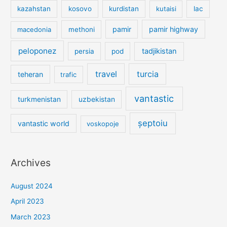
kazahstan
kosovo
kurdistan
kutaisi
lac
pamir
pamir highway
macedonia
methoni
peloponez
tadjikistan
persia
pod
travel
turcia
teheran
trafic
vantastic
turkmenistan
uzbekistan
șeptoiu
vantastic world
voskopoje
Archives
August 2024
April 2023
March 2023