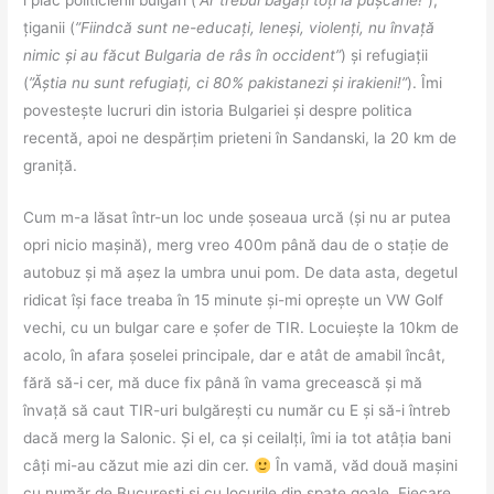
i plac politicienii bulgari (
”Ar trebui băgați toți la pușcărie!”
),
țiganii (
”Fiindcă sunt ne-educați, leneși, violenți, nu învață
nimic și au făcut Bulgaria de râs în occident”
) și refugiații
(
”Ăștia nu sunt refugiați, ci 80% pakistanezi și irakieni!”
). Îmi
povestește lucruri din istoria Bulgariei și despre politica
recentă, apoi ne despărțim prieteni în Sandanski, la 20 km de
graniță.
Cum m-a lăsat într-un loc unde șoseaua urcă (și nu ar putea
opri nicio mașină), merg vreo 400m până dau de o stație de
autobuz și mă așez la umbra unui pom. De data asta, degetul
ridicat își face treaba în 15 minute și-mi oprește un VW Golf
vechi, cu un bulgar care e șofer de TIR. Locuiește la 10km de
acolo, în afara șoselei principale, dar e atât de amabil încât,
fără să-i cer, mă duce fix până în vama grecească și mă
învață să caut TIR-uri bulgărești cu număr cu E și să-i întreb
dacă merg la Salonic. Și el, ca și ceilalți, îmi ia tot atâția bani
câți mi-au căzut mie azi din cer.
În vamă, văd două mașini
cu număr de București și cu locurile din spate goale. Fiecare