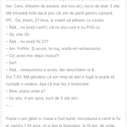
bar. Care, aflasem de aseară, era nou aici, lucra de doar 3 zile.
Mă întreabă întâi dacă știu cât am de plată pentru cameră.
Pff… Da, știam, 27 leva, și voiam să plătesc cu cardul.
– Ăăă… nu aveți cash?, că nu știu cum e cu POS-ul.
– Ok, uite 30.
– Ăăă… nu aveți fix 27?
– Am. Poftim. Și acum, te rog, arată-mi restaurantul.
– Ce, aveți mic dejun inclus?!
– Da!!
– Ăăă… restaurantul e acolo, dar deschidem la 8.
Era 7:45. Mă gândesc că am timp să dau o fugă la poștă să
cumpăr o vedere. Așa că mai fac o încercare:
– Bine, poșta unde e?
– Nu știu. V-am spus, sunt de 3 zile aici.
– …
Poșta n-am găsit-o, masa a fost bună, microbuzul a venit la fix
și, pentru 1,30 leva, m-a dus la Samokov, la 10 km, de unde