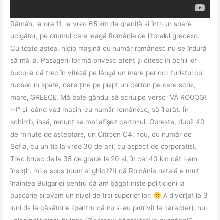
Rămân, la ora 11, la vreo 65 km de graniță și într-un soare
ucigător, pe drumul care leagă România de litoralul grecesc.
Cu toate astea, nicio mașină cu număr românesc nu se îndură
să mă ia. Pasagerii lor mă privesc atent și citesc în ochii lor
bucuria că trec în viteză pe lângă un mare pericol: turistul cu
rucsac în spate, care ține pe piept un carton pe care scrie,
mare, GREECE. Mă bate gândul să scriu pe verso ”VĂ ROOOG!
:-)” și, când văd mașini cu număr românesc, să îl arăt. În
schimb, însă, renunț să mai afișez cartonul. Oprește, după 40
de minute de așteptare, un Citroen C4, nou, cu număr de
Sofia, cu un tip la vreo 30 de ani, cu aspect de corporatist.
Trec brusc de la 35 de grade la 20 și, în cei 40 km cât l-am
însoțit, mi-a spus (cum ai ghicit?!) că România natală e mult
înaintea Bulgariei pentru că am băgat niște politicieni la
pușcărie și avem un nivel de trai superior lor.
A divorțat la 3
luni de la căsătorie (pentru că nu s-au potrivit la caracter), nu-