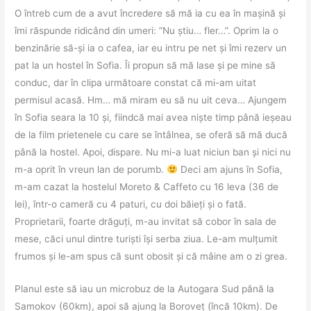
O întreb cum de a avut încredere să mă ia cu ea în mașină și
îmi răspunde ridicând din umeri: ”Nu știu… fler…”. Oprim la o
benzinărie să-și ia o cafea, iar eu intru pe net și îmi rezerv un
pat la un hostel în Sofia. Îi propun să mă lase și pe mine să
conduc, dar în clipa următoare constat că mi-am uitat
permisul acasă. Hm… mă miram eu să nu uit ceva… Ajungem
în Sofia seara la 10 și, fiindcă mai avea niște timp până ieșeau
de la film prietenele cu care se întâlnea, se oferă să mă ducă
până la hostel. Apoi, dispare. Nu mi-a luat niciun ban și nici nu
m-a oprit în vreun lan de porumb.
Deci am ajuns în Sofia,
m-am cazat la hostelul Moreto & Caffeto cu 16 leva (36 de
lei), într-o cameră cu 4 paturi, cu doi băieți și o fată.
Proprietarii, foarte drăguți, m-au invitat să cobor în sala de
mese, căci unul dintre turiști își serba ziua. Le-am mulțumit
frumos și le-am spus că sunt obosit și că mâine am o zi grea.
Planul este să iau un microbuz de la Autogara Sud până la
Samokov (60km), apoi să ajung la Boroveț (încă 10km). De