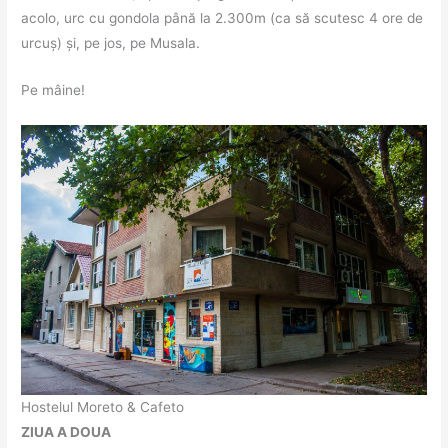
acolo, urc cu gondola până la 2.300m (ca să scutesc 4 ore de
urcuș) și, pe jos, pe Musala.
Pe mâine!
Hostelul Moreto & Cafeto
ZIUA A DOUA