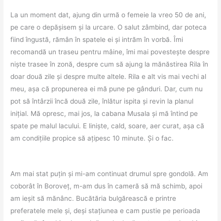
La un moment dat, ajung din urmă o femeie la vreo 50 de ani,
pe care o depășisem și la urcare. O salut zâmbind, dar poteca
fiind îngustă, rămân în spatele ei și intrăm în vorbă. Îmi
recomandă un traseu pentru mâine, îmi mai povestește despre
niște trasee în zonă, despre cum să ajung la mănăstirea Rila în
doar două zile și despre multe altele. Rila e alt vis mai vechi al
meu, așa că propunerea ei mă pune pe gânduri. Dar, cum nu
pot să întârzii încă două zile, înlătur ispita și revin la planul
inițial. Mă opresc, mai jos, la cabana Musala și mă întind pe
spate pe malul lacului. E liniște, cald, soare, aer curat, așa că
am condițiile propice să ațipesc 10 minute. Și o fac.
Am mai stat puțin și mi-am continuat drumul spre gondolă. Am
coborât în Boroveț, m-am dus în cameră să mă schimb, apoi
am ieșit să mănânc. Bucătăria bulgărească e printre
preferatele mele și, deși stațiunea e cam pustie pe perioada