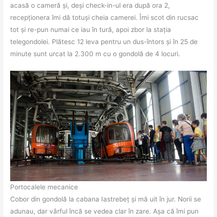
acasă o cameră și, deși check-in-ul era după ora 2,
recepționera îmi dă totuși cheia camerei. Îmi scot din rucsac
tot și re-pun numai ce iau în tură, apoi zbor la stația
telegondolei. Plătesc 12 leva pentru un dus-întors și în 25 de
minute sunt urcat la 2.300 m cu o gondolă de 4 locuri.
Portocalele mecanice
Cobor din gondolă la cabana Iastrebeț și mă uit în jur. Norii se
adunau, dar vârful încă se vedea clar în zare. Așa că îmi pun