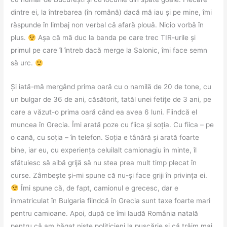
dintre ei, la întrebarea (în română) dacă mă iau și pe mine, îmi
răspunde în limbaj non verbal că afară plouă. Nicio vorbă în
plus.
Așa că mă duc la banda pe care trec TIR-urile și
primul pe care îl întreb dacă merge la Salonic, îmi face semn
să urc.
Și iată-mă mergând prima oară cu o namilă de 20 de tone, cu
un bulgar de 36 de ani, căsătorit, tatăl unei fetițe de 3 ani, pe
care a văzut-o prima oară când ea avea 6 luni. Fiindcă el
muncea în Grecia. Îmi arată poze cu fiica și soția. Cu fiica – pe
o cană, cu soția – în telefon. Soția e tânără și arată foarte
bine, iar eu, cu experiența celuilalt camionagiu în minte, îl
sfătuiesc să aibă grijă să nu stea prea mult timp plecat în
curse. Zâmbește și-mi spune că nu-și face griji în privința ei.
Îmi spune că, de fapt, camionul e grecesc, dar e
înmatriculat în Bulgaria fiindcă în Grecia sunt taxe foarte mari
pentru camioane. Apoi, după ce îmi laudă România natală
pentru că am băgat niște politicieni la pușcărie și că trăim mai