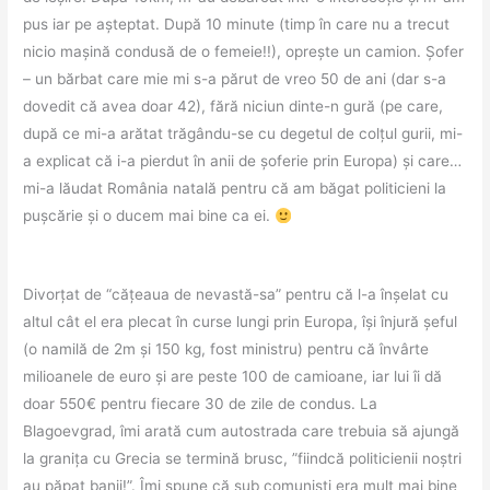
pus iar pe așteptat. După 10 minute (timp în care nu a trecut
nicio mașină condusă de o femeie!!), oprește un camion. Șofer
– un bărbat care mie mi s-a părut de vreo 50 de ani (dar s-a
dovedit că avea doar 42), fără niciun dinte-n gură (pe care,
după ce mi-a arătat trăgându-se cu degetul de colțul gurii, mi-
a explicat că i-a pierdut în anii de șoferie prin Europa) și care…
mi-a lăudat România natală pentru că am băgat politicieni la
pușcărie și o ducem mai bine ca ei.
Divorțat de “cățeaua de nevastă-sa” pentru că l-a înșelat cu
altul cât el era plecat în curse lungi prin Europa, își înjură șeful
(o namilă de 2m și 150 kg, fost ministru) pentru că învârte
milioanele de euro și are peste 100 de camioane, iar lui îi dă
doar 550€ pentru fiecare 30 de zile de condus. La
Blagoevgrad, îmi arată cum autostrada care trebuia să ajungă
la granița cu Grecia se termină brusc, ”fiindcă politicienii noștri
au păpat banii!”. Îmi spune că sub comuniști era mult mai bine