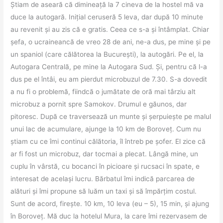
Știam de aseară că dimineață la 7 cineva de la hostel mă va
duce la autogară. Inițial ceruseră 5 leva, dar după 10 minute
au revenit și au zis că e gratis. Ceea ce s-a și întâmplat. Chiar
șefa, o ucraineancă de vreo 28 de ani, ne-a dus, pe mine și pe
un spaniol (care călătorea la București), la autogări. Pe el, la
Autogara Centrală, pe mine la Autogara Sud. Și, pentru că l-a
dus pe el întâi, eu am pierdut microbuzul de 7.30. S-a dovedit
a nu fi o problemă, fiindcă o jumătate de oră mai târziu alt
microbuz a pornit spre Samokov. Drumul e găunos, dar
pitoresc. După ce traversează un munte și șerpuiește pe malul
unui lac de acumulare, ajunge la 10 km de Boroveț. Cum nu
știam cu ce îmi continui călătoria, îl întreb pe șofer. El zice că
ar fi fost un microbuz, dar tocmai a plecat. Lângă mine, un
cuplu în vârstă, cu bocanci în picioare și rucsaci în spate, e
interesat de același lucru. Bărbatul îmi indică parcarea de
alături și îmi propune să luăm un taxi și să împărțim costul.
Sunt de acord, firește. 10 km, 10 leva (eu – 5), 15 min, și ajung
în Boroveț. Mă duc la hotelul Mura, la care îmi rezervasem de