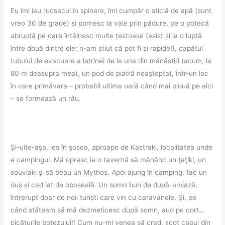
Eu îmi iau rucsacul în spinare, îmi cumpăr o sticlă de apă (sunt
vreo 36 de grade) și pornesc la vale prin pădure, pe o potecă
abruptă pe care întâlnesc multe țestoase (asist și la o luptă
între două dintre ele; n-am știut că pot fi și rapide!), capătul
tubului de evacuare a latrinei de la una din mănăstiri (acum, la
80 m deasupra mea), un pod de piatră neașteptat, într-un loc
în care primăvara – probabil ultima oară când mai plouă pe aici
– se formează un râu.
Și-uite-așa, ies în șosea, aproape de Kastraki, localitatea unde
e campingul. Mă opresc la o tavernă să mănânc un ţaţiki, un
souvlaki și să beau un Mythos. Apoi ajung în camping, fac un
duș și cad lat de oboseală. Un somn bun de după-amiază,
întrerupt doar de noii turiști care vin cu caravanele. Și, pe
când stăteam să mă dezmeticesc după somn, aud pe cort…
picăturile botezului!! Cum nu-mi venea să cred, scot capul din