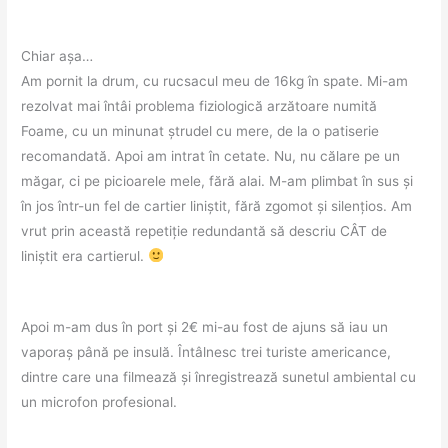
Chiar așa…
Am pornit la drum, cu rucsacul meu de 16kg în spate. Mi-am
rezolvat mai întâi problema fiziologică arzătoare numită
Foame, cu un minunat ștrudel cu mere, de la o patiserie
recomandată. Apoi am intrat în cetate. Nu, nu călare pe un
măgar, ci pe picioarele mele, fără alai. M-am plimbat în sus și
în jos într-un fel de cartier liniștit, fără zgomot și silențios. Am
vrut prin această repetiție redundantă să descriu CÂT de
liniștit era cartierul.
Apoi m-am dus în port și 2€ mi-au fost de ajuns să iau un
vaporaș până pe insulă. Întâlnesc trei turiste americance,
dintre care una filmează și înregistrează sunetul ambiental cu
un microfon profesional.