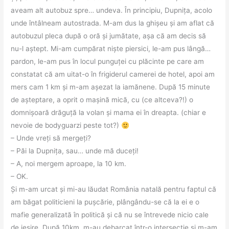
aveam alt autobuz spre… undeva. În principiu, Dupnița, acolo
unde întâlneam autostrada. M-am dus la ghișeu și am aflat că
autobuzul pleca după o oră și jumătate, așa că am decis să
nu-l aștept. Mi-am cumpărat niște piersici, le-am pus lângă…
pardon, le-am pus în locul punguței cu plăcinte pe care am
constatat că am uitat-o în frigiderul camerei de hotel, apoi am
mers cam 1 km și m-am așezat la iamănene. După 15 minute
de așteptare, a oprit o mașină mică, cu (ce altceva?!) o
domnișoară drăguță la volan și mama ei în dreapta. (chiar e
nevoie de bodyguarzi peste tot?)
– Unde vreți să mergeți?
– Păi la Dupnița, sau… unde mă duceți!
– A, noi mergem aproape, la 10 km.
– OK.
Și m-am urcat și mi-au lăudat România natală pentru faptul că
am băgat politicieni la pușcărie, plângându-se că la ei e o
mafie generalizată în politică și că nu se întrevede nicio cale
de ieșire. După 10km, m-au debarcat într-o intersecție și m-am