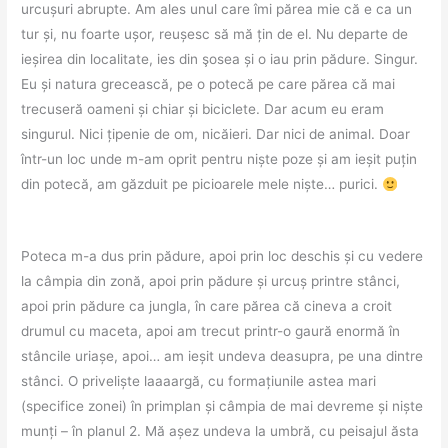
urcușuri abrupte. Am ales unul care îmi părea mie că e ca un
tur și, nu foarte ușor, reușesc să mă țin de el. Nu departe de
ieșirea din localitate, ies din şosea și o iau prin pădure. Singur.
Eu și natura grecească, pe o potecă pe care părea că mai
trecuseră oameni și chiar și biciclete. Dar acum eu eram
singurul. Nici țipenie de om, nicăieri. Dar nici de animal. Doar
într-un loc unde m-am oprit pentru niște poze și am ieșit puțin
din potecă, am găzduit pe picioarele mele niște… purici.
Poteca m-a dus prin pădure, apoi prin loc deschis și cu vedere
la câmpia din zonă, apoi prin pădure și urcuș printre stânci,
apoi prin pădure ca jungla, în care părea că cineva a croit
drumul cu maceta, apoi am trecut printr-o gaură enormă în
stâncile uriașe, apoi… am ieșit undeva deasupra, pe una dintre
stânci. O priveliște laaaargă, cu formațiunile astea mari
(specifice zonei) în primplan și câmpia de mai devreme și niște
munți – în planul 2. Mă așez undeva la umbră, cu peisajul ăsta