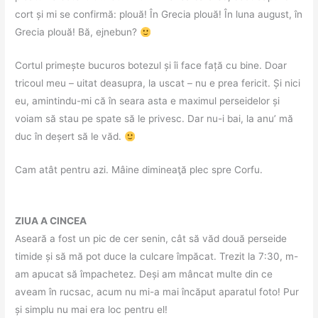
cort și mi se confirmă: plouă! În Grecia plouă! În luna august, în
Grecia plouă! Bă, ejnebun?
Cortul primește bucuros botezul și îi face față cu bine. Doar
tricoul meu – uitat deasupra, la uscat – nu e prea fericit. Și nici
eu, amintindu-mi că în seara asta e maximul perseidelor și
voiam să stau pe spate să le privesc. Dar nu-i bai, la anu’ mă
duc în deșert să le văd.
Cam atât pentru azi. Mâine dimineaţă plec spre Corfu.
ZIUA A CINCEA
Aseară a fost un pic de cer senin, cât să văd două perseide
timide și să mă pot duce la culcare împăcat. Trezit la 7:30, m-
am apucat să împachetez. Deși am mâncat multe din ce
aveam în rucsac, acum nu mi-a mai încăput aparatul foto! Pur
și simplu nu mai era loc pentru el!