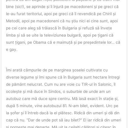
bine (sic!), se aprinde și îi înjură pe macedoneni și pe greci că
le-au furat teritoriul, apoi pe greci că îi revendică pe Chiril și
Metodii, apoi pe macedoneni că nu știu nici ei cine sunt, apoi
pe cei care aleg să trăiască în Bulgaria și refuză să învețe
limba și să se uite la televiziunea bulgară, apoi pe țigani că
sunt țigani, pe Obama că e maimuță și pe președintele lor… că
e gay.
Îmi arată câmpurile de pe marginea șoselei cultivate cu
diverse legume și îmi spune că în Bulgaria sunt hectare întregi
de pământ nelucrat. Cum nu are voie cu TIR-ul în Salonic, îl
ocolește și mă duce în Sindos, o suburbie de unde am un
autobuz care mă duce spre centru. Mă lasă exact în stație și,
după 5 minute, vine autobuzul 81. N-am bilet, evident. Urc pe
la șofer și îl întreb dacă la el plătesc. Ridică din umeri și dă din
cap că nu. “Dar de unde pot să iau bilet?” El iar ridică din umeri
și pornește mai departe. Mă uit la ceilalți călători și citesc în