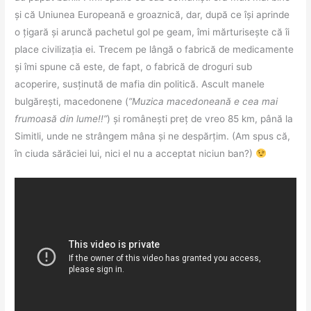
și că Uniunea Europeană e groaznică, dar, după ce își aprinde
o țigară și aruncă pachetul gol pe geam, îmi mărturisește că îi
place civilizația ei. Trecem pe lângă o fabrică de medicamente
și îmi spune că este, de fapt, o fabrică de droguri sub
acoperire, susținută de mafia din politică. Ascult manele
bulgărești, macedonene (
”Muzica macedoneană e cea mai
frumoasă din lume!!”
) și românești preț de vreo 85 km, până la
Simitli, unde ne strângem mâna și ne despărțim. (Am spus că,
în ciuda sărăciei lui, nici el nu a acceptat niciun ban?)