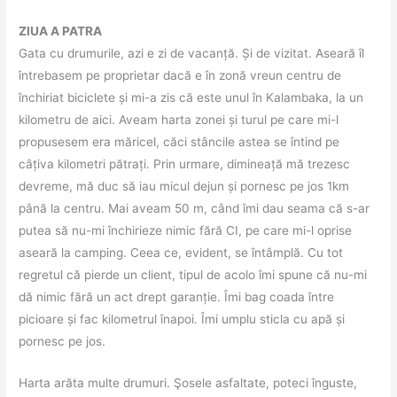
ZIUA A PATRA
Gata cu drumurile, azi e zi de vacanță. Și de vizitat. Aseară îl
întrebasem pe proprietar dacă e în zonă vreun centru de
închiriat biciclete și mi-a zis că este unul în Kalambaka, la un
kilometru de aici. Aveam harta zonei și turul pe care mi-l
propusesem era măricel, căci stâncile astea se întind pe
câțiva kilometri pătrați. Prin urmare, dimineață mă trezesc
devreme, mă duc să iau micul dejun și pornesc pe jos 1km
până la centru. Mai aveam 50 m, când îmi dau seama că s-ar
putea să nu-mi închirieze nimic fără CI, pe care mi-l oprise
aseară la camping. Ceea ce, evident, se întâmplă. Cu tot
regretul că pierde un client, tipul de acolo îmi spune că nu-mi
dă nimic fără un act drept garanție. Îmi bag coada între
picioare și fac kilometrul înapoi. Îmi umplu sticla cu apă și
pornesc pe jos.
Harta arăta multe drumuri. Şosele asfaltate, poteci înguste,