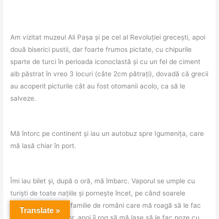
Am vizitat muzeul Ali Pașa și pe cel al Revoluției grecești, apoi
două biserici pustii, dar foarte frumos pictate, cu chipurile
sparte de turci în perioada iconoclastă și cu un fel de ciment
alb păstrat în vreo 3 locuri (câte 2cm pătrați), dovadă că grecii
au acoperit picturile cât au fost otomanii acolo, ca să le
salveze.
Mă întorc pe continent și iau un autobuz spre Igumenița, care
mă lasă chiar în port.
Îmi iau bilet și, după o oră, mă îmbarc. Vaporul se umple cu
turiști de toate națiile și pornește încet, pe când soarele
apune. Întâlnesc o familie de români care mă roagă să le fac
Translate »
poze cu telefonul lor, apoi îi rog să mă lase să le fac poze cu