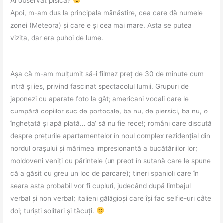
Ai observat pisica?
Apoi, m-am dus la principala mănăstire, cea care dă numele
zonei (Meteora) și care e și cea mai mare. Asta se putea
vizita, dar era puhoi de lume.
Așa că m-am mulțumit să-i filmez preț de 30 de minute cum
intră și ies, privind fascinat spectacolul lumii. Grupuri de
japonezi cu aparate foto la gât; americani vocali care le
cumpără copiilor suc de portocale, ba nu, de piersici, ba nu, o
înghețată și apă plată… da‘ să nu fie rece!; români care discută
despre prețurile apartamentelor în noul complex rezidențial din
nordul orașului și mărimea impresionantă a bucătăriilor lor;
moldoveni veniți cu părintele (un preot în sutană care le spune
că a găsit cu greu un loc de parcare); tineri spanioli care în
seara asta probabil vor fi cupluri, judecând după limbajul
verbal și non verbal; italieni gălăgioși care își fac selfie-uri câte
doi; turiști solitari și tăcuți.