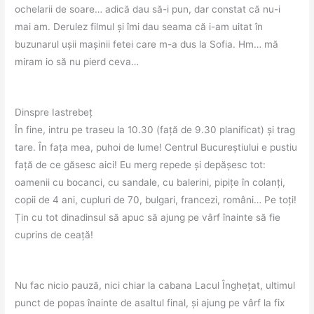
ochelarii de soare… adică dau să-i pun, dar constat că nu-i
mai am. Derulez filmul și îmi dau seama că i-am uitat în
buzunarul ușii mașinii fetei care m-a dus la Sofia. Hm… mă
miram io să nu pierd ceva…
Dinspre Iastrebeț
În fine, intru pe traseu la 10.30 (față de 9.30 planificat) și trag
tare. În fața mea, puhoi de lume! Centrul Bucureștiului e pustiu
față de ce găsesc aici! Eu merg repede și depășesc tot:
oamenii cu bocanci, cu sandale, cu balerini, pipițe în colanți,
copii de 4 ani, cupluri de 70, bulgari, francezi, români… Pe toți!
Țin cu tot dinadinsul să apuc să ajung pe vârf înainte să fie
cuprins de ceață!
Nu fac nicio pauză, nici chiar la cabana Lacul Înghețat, ultimul
punct de popas înainte de asaltul final, și ajung pe vârf la fix