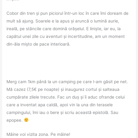
Cobor din tren și pun piciorul într-un loc în care îmi doream de
mult să ajung. Soarele e la apus și aruncă o lumină aurie,
ireală, pe stâncile care domină orășelul. E liniște, iar eu, la
capătul unei zile cu aventuri și incertitudine, am un moment
din-ăla mișto de pace interioară.
Merg cam 1km până la un camping pe care l-am găsit pe net.
Mă cazez (7,5€ pe noapte) și inaugurez cortul și salteaua
cumpărate zilele trecute. Fac un duș și îi aduc ofrande celui
care a inventat apa caldă, apoi vin la una din terasele
campingului, îmi iau o bere și scriu această epistolă. Sau
epopee.
Mâine voi vizita zona. Pe mâine!