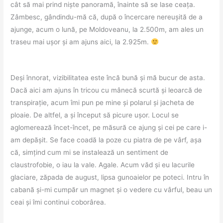
cât să mai prind niște panoramă, înainte să se lase ceața.
Zâmbesc, gândindu-mă că, după o încercare nereușită de a
ajunge, acum o lună, pe Moldoveanu, la 2.500m, am ales un
traseu mai ușor și am ajuns aici, la 2.925m.
Deși înnorat, vizibilitatea este încă bună și mă bucur de asta.
Dacă aici am ajuns în tricou cu mânecă scurtă și leoarcă de
transpirație, acum îmi pun pe mine și polarul și jacheta de
ploaie. De altfel, a și început să picure ușor. Locul se
aglomerează încet-încet, pe măsură ce ajung și cei pe care i-
am depășit. Se face coadă la poze cu piatra de pe vârf, așa
că, simțind cum mi se instalează un sentiment de
claustrofobie, o iau la vale. Agale. Acum văd și eu lacurile
glaciare, zăpada de august, lipsa gunoaielor pe poteci. Intru în
cabană și-mi cumpăr un magnet și o vedere cu vârful, beau un
ceai și îmi continui coborârea.