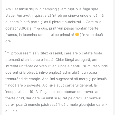
Am luat micul dejun în camping și am rupt-o la fugă spre
stație. Am avut inspirația să întreb pe cineva unde e, că mă
duceam în altă parte și aș fi pierdut autobuzul. …Care m-a
costat 13,60€ și m-a dus, printr-un peisaj montan foarte
frumos, la Ioannina (accentul pe primul a!
) în vreo două
ore.
Îmi propusesem să vizitez orășelul, care are o cetate fostă
otomană și un lac cu o insulă. Chiar lângă autogară, am
întrebat un tânăr de vreo 15 ani unde e centrul și îmi răspunde
coerent și la obiect, într-o engleză admirabilă, cu vocea
tremurând de emoție. Apoi îmi sugerează să merg și pe insulă,
fiindcă are o poveste. Aici și-a avut cartierul general, la
începutul sec. 19, Ali Pașa, un lider otoman controversat,
foarte crud, dar care i-a iubit și ajutat pe greci, iar muzeul
care-i poartă numele păstrează încă urmele gloanțelor care l-
au ucis.