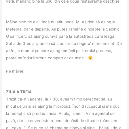
verii, mănânc bine la unul din cele două restaurante deschise.
Mâine plec de aici. Încă nu știu unde. Mi-aș dori să ajung la
Meteora, dar e departe. Aș putea rămâne o noapte la Salonic.
O să încerc să ajung cumva până la autostrada care leagă
Sofia de Grecia și acolo să stau iar cu degetu’ mare ridicat. De
altfel, e drumul pe care ajung românii pe litoralul grecesc,
poate se îndură vreun compatriot de mine…
Pe mâine!
ZIUA A TREIA
Trezit ca-n vacanță, la 7:30, aveam timp berechet să iau
micul dejun și să ajung la microbuz. Închid rucsacul și mă duc
la recepție să predau cheia. Acolo, nimeni. Vine agentul de
pază, dar se dovedește repede depășit de situație (bănuiam
eu ceva…). Se duce să cheme pe cineva și vine… băiatul de la