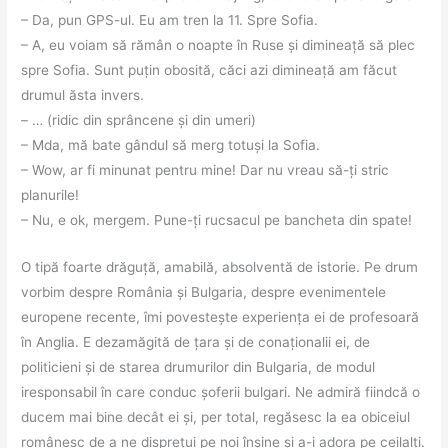
– Da, pun GPS-ul. Eu am tren la 11. Spre Sofia.
– A, eu voiam să rămân o noapte în Ruse și dimineață să plec
spre Sofia. Sunt puțin obosită, căci azi dimineață am făcut
drumul ăsta invers.
– … (ridic din sprâncene și din umeri)
– Mda, mă bate gândul să merg totuși la Sofia.
– Wow, ar fi minunat pentru mine! Dar nu vreau să-ți stric
planurile!
– Nu, e ok, mergem. Pune-ți rucsacul pe bancheta din spate!
O tipă foarte drăguță, amabilă, absolventă de istorie. Pe drum
vorbim despre România și Bulgaria, despre evenimentele
europene recente, îmi povestește experiența ei de profesoară
în Anglia. E dezamăgită de țara și de conaționalii ei, de
politicieni și de starea drumurilor din Bulgaria, de modul
iresponsabil în care conduc șoferii bulgari. Ne admiră fiindcă o
ducem mai bine decât ei și, per total, regăsesc la ea obiceiul
românesc de a ne disprețui pe noi înșine și a-i adora pe ceilalți.