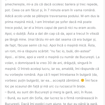
șmecherește, mi-a zis că dacă ocolesc bariera și trec repede,
pot. Ceea ce am făcut și, în 7 minute eram în vama română.
Adică acolo unde se plătește traversarea podului. M-am dus la
prima mașină mică, l-am întrebat pe șofer dacă mă poate
trece podul, iar el a întors capul de parcă nici nu eram acolo.
Apoi, o dubiță. Ăsta a dat din cap că da, apoi a trecut în viteză
pe lângă mine. (mai târziu mi-am dat seama că era bulgar și,
de fapt, făcuse semn că nu). Apoi încă o mașină mică. Ăsta,
un rom, mi-a răspuns scârbit: ”nu fac io, buăi, din-astea!”
Apoi… ei bine, apoi a venit o mașină cu număr de București. La
volan, o domnișoară la vreo 30 de ani, drăguță, singură în
mașină. O întreb același lucru, iar ea, amabilă, îmi răspunde că
nu vorbește română. Așa că îi repet întrebarea în bulgară (da,
vorbesc puțin bulgară), iar ea… acceptă zâmbind.
Îmi face
loc pe scaunul din față și mă urc cu rucsacul în brațe.
– Bună, eu sunt din București și merg la gară, aici, în Ruse.
– Bună, eu sunt din Sofia, dar lucrez la o firmă românească în
București. Dacă îmi explici cum ajung, te duc eu până la gară.