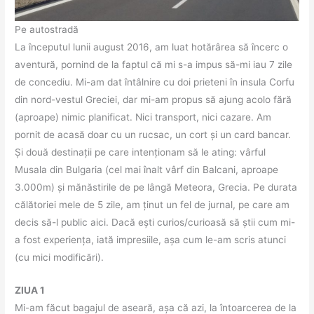
Pe autostradă
La începutul lunii august 2016, am luat hotărârea să încerc o
aventură, pornind de la faptul că mi s-a impus să-mi iau 7 zile
de concediu. Mi-am dat întâlnire cu doi prieteni în insula Corfu
din nord-vestul Greciei, dar mi-am propus să ajung acolo fără
(aproape) nimic planificat. Nici transport, nici cazare. Am
pornit de acasă doar cu un rucsac, un cort și un card bancar.
Și două destinații pe care intenționam să le ating: vârful
Musala din Bulgaria (cel mai înalt vârf din Balcani, aproape
3.000m) și mănăstirile de pe lângă Meteora, Grecia. Pe durata
călătoriei mele de 5 zile, am ținut un fel de jurnal, pe care am
decis să-l public aici. Dacă ești curios/curioasă să știi cum mi-
a fost experiența, iată impresiile, așa cum le-am scris atunci
(cu mici modificări).
ZIUA 1
Mi-am făcut bagajul de aseară, așa că azi, la întoarcerea de la