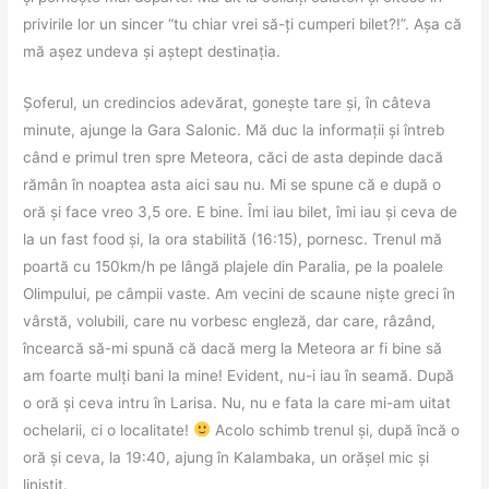
privirile lor un sincer “tu chiar vrei să-ți cumperi bilet?!”. Așa că
mă așez undeva și aștept destinația.
Șoferul, un credincios adevărat, gonește tare și, în câteva
minute, ajunge la Gara Salonic. Mă duc la informații și întreb
când e primul tren spre Meteora, căci de asta depinde dacă
rămân în noaptea asta aici sau nu. Mi se spune că e după o
oră și face vreo 3,5 ore. E bine. Îmi iau bilet, îmi iau și ceva de
la un fast food și, la ora stabilită (16:15), pornesc. Trenul mă
poartă cu 150km/h pe lângă plajele din Paralia, pe la poalele
Olimpului, pe câmpii vaste. Am vecini de scaune niște greci în
vârstă, volubili, care nu vorbesc engleză, dar care, râzând,
încearcă să-mi spună că dacă merg la Meteora ar fi bine să
am foarte mulți bani la mine! Evident, nu-i iau în seamă. După
o oră și ceva intru în Larisa. Nu, nu e fata la care mi-am uitat
ochelarii, ci o localitate!
Acolo schimb trenul și, după încă o
oră și ceva, la 19:40, ajung în Kalambaka, un orășel mic și
liniștit.