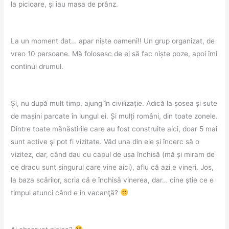
la picioare, și iau masa de prânz.
La un moment dat… apar niște oameni!! Un grup organizat, de
vreo 10 persoane. Mă folosesc de ei să fac niște poze, apoi îmi
continui drumul.
Și, nu după mult timp, ajung în civilizație. Adică la șosea și sute
de mașini parcate în lungul ei. Și mulți români, din toate zonele.
Dintre toate mănăstirile care au fost construite aici, doar 5 mai
sunt active şi pot fi vizitate. Văd una din ele și încerc să o
vizitez, dar, când dau cu capul de ușa închisă (mă și miram de
ce dracu sunt singurul care vine aici), aflu că azi e vineri. Jos,
la baza scărilor, scria că e închisă vinerea, dar… cine ştie ce e
timpul atunci când e în vacanţă?