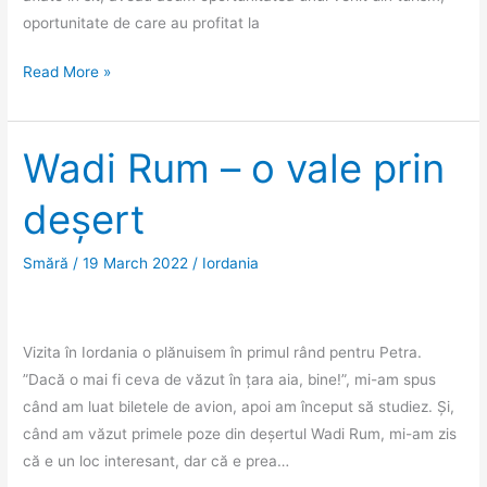
oportunitate de care au profitat la
Petra.
Read More »
Sau
cum
să
Wadi Rum – o vale prin
slăbești
deșert
făcând
turism.
Smără
/
19 March 2022
/
Iordania
Vizita în Iordania o plănuisem în primul rând pentru Petra.
”Dacă o mai fi ceva de văzut în țara aia, bine!”, mi-am spus
când am luat biletele de avion, apoi am început să studiez. Și,
când am văzut primele poze din deșertul Wadi Rum, mi-am zis
că e un loc interesant, dar că e prea…