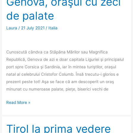
Genova, oraşul cu zeci
7
de palate
copaci
în
vârf
Laura
/
21 July 2021
/
Italia
Cunoscută cândva ca Stăpâna Mărilor sau Magnifica
Republică, Genova de azi e doar capitala Liguriei şi principalul
port spre Corsica şi Sardinia, iar în mintea turiştilor, oraşul
natal al celebrului Cristofor Columb. Însă trecutu-i glorios e
prezent peste tot! Aşa se face că am descoperit un oraş
minunat cu numeroase palate, pieţe, biserici vechi de
Genova,
Read More »
oraşul
cu
zeci
Tirol la prima vedere
de