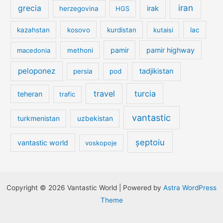
iran
grecia
irak
herzegovina
HGS
kazahstan
kosovo
kurdistan
kutaisi
lac
pamir
pamir highway
macedonia
methoni
peloponez
tadjikistan
persia
pod
travel
turcia
teheran
trafic
vantastic
turkmenistan
uzbekistan
șeptoiu
vantastic world
voskopoje
Copyright © 2026 Vantastic World | Powered by
Astra WordPress
Theme