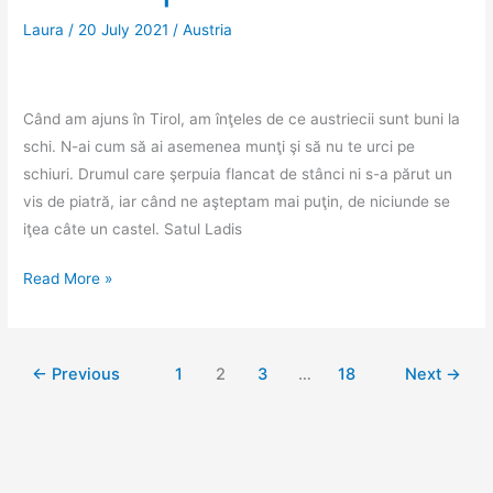
palate
Laura
/
20 July 2021
/
Austria
Când am ajuns în Tirol, am înţeles de ce austriecii sunt buni la
schi. N-ai cum să ai asemenea munţi şi să nu te urci pe
schiuri. Drumul care şerpuia flancat de stânci ni s-a părut un
vis de piatră, iar când ne aşteptam mai puţin, de niciunde se
iţea câte un castel. Satul Ladis
Tirol
Read More »
la
prima
vedere
←
Previous
1
2
3
…
18
Next
→