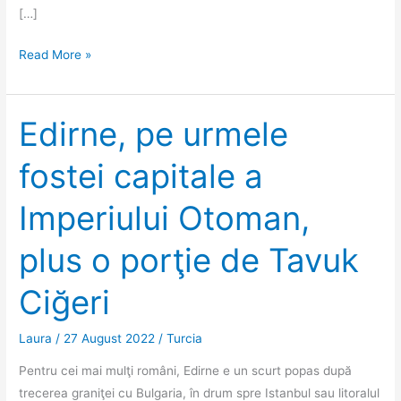
[…]
Despre
Read More »
Moş
Nicolae
şi
Edirne, pe urmele
Moş
fostei capitale a
Crăciun
din
Imperiului Otoman,
Myra,
de
plus o porţie de Tavuk
la
istorie
Ciğeri
la
legendă
Laura
/
27 August 2022
/
Turcia
Pentru cei mai mulţi români, Edirne e un scurt popas după
trecerea graniţei cu Bulgaria, în drum spre Istanbul sau litoralul