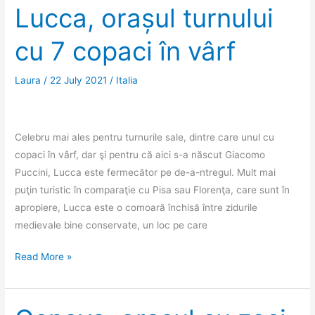
de
Lucca, orașul turnului
frumoasă
cu 7 copaci în vârf
Laura
/
22 July 2021
/
Italia
Celebru mai ales pentru turnurile sale, dintre care unul cu
copaci în vârf, dar şi pentru că aici s-a născut Giacomo
Puccini, Lucca este fermecător pe de-a-ntregul. Mult mai
puţin turistic în comparaţie cu Pisa sau Florenţa, care sunt în
apropiere, Lucca este o comoară închisă între zidurile
medievale bine conservate, un loc pe care
Lucca,
Read More »
orașul
turnului
cu