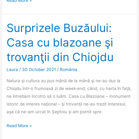
Madaba,
Read More »
orașul
mozaicului
Surprizele Buzăului:
Casa cu blazoane şi
trovanţii din Chiojdu
Laura
/
30 October 2021
/
România
Natura şi cultura au pus mână de la mână şi ne-au dus la
Chiojdu într-o frumoasă zi de week-end, când, cu harta în faţă,
ne întrebam încotro să o luăm. Casa cu Blazoane – monument
istoric de interes naţional – şi trovanţii ne-au trezit interesul,
aşa că ne-am urcat în Şeptoiu şi am pornit spre
Surprizele
Read More »
Buzăului: