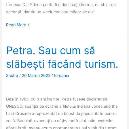
turcesc. Dar Edirne poate fi o destinaţie în sine, nu chiar de
vacanţă, dar de un week-end sau măcar de o zi.
Edirne,
Read More »
pe
urmele
fostei
Petra. Sau cum să
capitale
slăbești făcând turism.
a
Imperiului
Otoman,
Smără
/
20 March 2022
/
Iordania
plus
o
porţie
Deși în 1985, cu 4 ani înainte, Petra fusese declarat sit
de
UNESCO, apariția pe ecrane a filmului Indiana Jones and the
Tavuk
Last Crusade a reprezentat un boost de popularitate pentru
Ciğeri
zonă. Beduinii, evacuați cu câțiva ani înainte din peșterile
aflate în sit, aveau acum oportunitatea unui venit din turism,