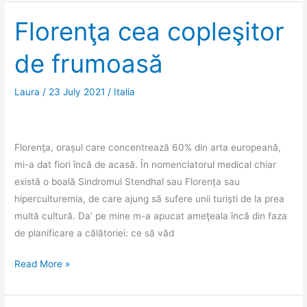
Casa
cu
Florenţa cea copleşitor
blazoane
de frumoasă
şi
trovanţii
din
Laura
/
23 July 2021
/
Italia
Chiojdu
Florenţa, orașul care concentrează 60% din arta europeană,
mi-a dat fiori încă de acasă. În nomenclatorul medical chiar
există o boală Sindromul Stendhal sau Florența sau
hiperculturemia, de care ajung să sufere unii turişti de la prea
multă cultură. Da’ pe mine m-a apucat ameţeala încă din faza
de planificare a călătoriei: ce să văd
Florenţa
Read More »
cea
copleşitor