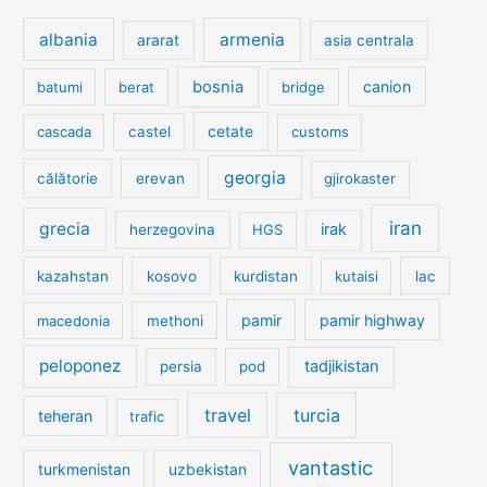
albania
armenia
ararat
asia centrala
bosnia
canion
batumi
berat
bridge
cetate
cascada
castel
customs
georgia
călătorie
erevan
gjirokaster
iran
grecia
irak
herzegovina
HGS
kazahstan
kosovo
kurdistan
kutaisi
lac
pamir
pamir highway
macedonia
methoni
peloponez
tadjikistan
persia
pod
travel
turcia
teheran
trafic
vantastic
turkmenistan
uzbekistan