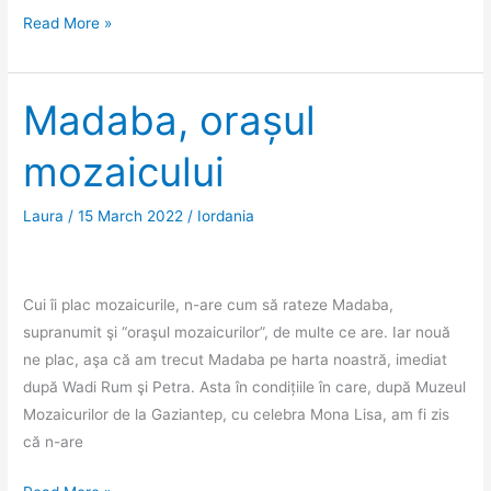
Wadi
Read More »
Rum
–
o
Madaba, orașul
vale
mozaicului
prin
deșert
Laura
/
15 March 2022
/
Iordania
Cui îi plac mozaicurile, n-are cum să rateze Madaba,
supranumit şi “oraşul mozaicurilor”, de multe ce are. Iar nouă
ne plac, aşa că am trecut Madaba pe harta noastră, imediat
după Wadi Rum şi Petra. Asta în condițiile în care, după Muzeul
Mozaicurilor de la Gaziantep, cu celebra Mona Lisa, am fi zis
că n-are