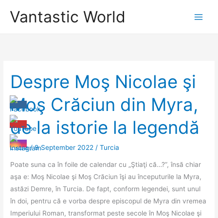
Skip
Vantastic World
to
content
Despre Moş Nicolae şi
Moş Crăciun din Myra,
de la istorie la legendă
Laura
/
9 September 2022
/
Turcia
Poate suna ca în foile de calendar cu „Ştiaţi că…?”, însă chiar
aşa e: Moş Nicolae şi Moş Crăciun îşi au începuturile la Myra,
astăzi Demre, în Turcia. De fapt, conform legendei, sunt unul
în doi, pentru că e vorba despre episcopul de Myra din vremea
Imperiului Roman, transformat peste secole în Moş Nicolae şi