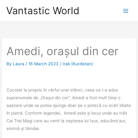
Skip
Vantastic World
to
content
Amedi, orașul din cer
By
Laura
/
16 March 2023
/
Irak (Kurdistan)
Cocoțat la propriu în vârful unei stânci, ceea ce i-a adus
supranumele de „Orașul din cer”, Amedi a fost mult timp o
așezare unde se putea ajunge doar pe o potecă cu scări tăiate
în piatră. Conform legendei, Amedi este și locul unde au trăit
Cei Trei Magi care au venit la nașterea lui Isus, aducând aur,
smirnă și tămâie.