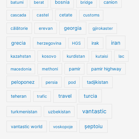
bosnia
canion
batumi
berat
bridge
cetate
cascada
castel
customs
georgia
călătorie
erevan
gjirokaster
iran
grecia
irak
herzegovina
HGS
kazahstan
kosovo
kurdistan
kutaisi
lac
pamir
pamir highway
macedonia
methoni
peloponez
tadjikistan
persia
pod
travel
turcia
teheran
trafic
vantastic
turkmenistan
uzbekistan
șeptoiu
vantastic world
voskopoje