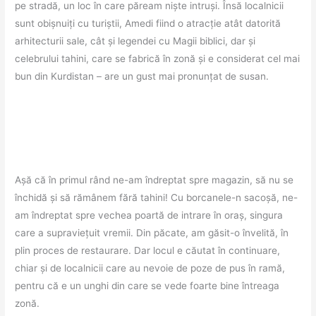
pe stradă, un loc în care păream niște intruși. Însă localnicii
sunt obișnuiți cu turiștii, Amedi fiind o atracție atât datorită
arhitecturii sale, cât și legendei cu Magii biblici, dar și
celebrului tahini, care se fabrică în zonă și e considerat cel mai
bun din Kurdistan – are un gust mai pronunțat de susan.
Așă că în primul rând ne-am îndreptat spre magazin, să nu se
închidă și să rămânem fără tahini! Cu borcanele-n sacoșă, ne-
am îndreptat spre vechea poartă de intrare în oraș, singura
care a supraviețuit vremii. Din păcate, am găsit-o învelită, în
plin proces de restaurare. Dar locul e căutat în continuare,
chiar și de localnicii care au nevoie de poze de pus în ramă,
pentru că e un unghi din care se vede foarte bine întreaga
zonă.