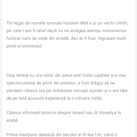
Tot legat de numele emirului Hussein Wali e și un vechi cimitir,
pe care l-am fi ratat dacă nu ne atrăgea atenția monumentul
funerar care se vede din stradă. Aici ar fi fost îngropați mulți
prinți ai emiratului.
Deși Amedi nu are nimic din aerul unei foste capitale și e mai
spectaculoasă de privit din exterior, a fost drăguț să ne
pierdem câteva ore pe străduțele micuței așezări și n-am tăia
de pe listă această experiență la o viitoare vizită.
Câteva informații istorice despre Amedi sau Al Amadiya în
arabă
Prima mențiune datează din secolul al IX-lea î.Hr, când o