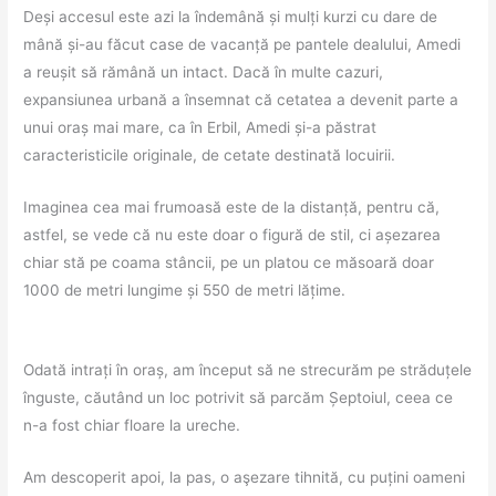
Deși accesul este azi la îndemână și mulți kurzi cu dare de
mână și-au făcut case de vacanță pe pantele dealului, Amedi
a reușit să rămână un intact. Dacă în multe cazuri,
expansiunea urbană a însemnat că cetatea a devenit parte a
unui oraș mai mare, ca în Erbil, Amedi și-a păstrat
caracteristicile originale, de cetate destinată locuirii.
Imaginea cea mai frumoasă este de la distanță, pentru că,
astfel, se vede că nu este doar o figură de stil, ci așezarea
chiar stă pe coama stâncii, pe un platou ce măsoară doar
1000 de metri lungime și 550 de metri lățime.
Odată intrați în oraș, am început să ne strecurăm pe străduțele
înguste, căutând un loc potrivit să parcăm Șeptoiul, ceea ce
n-a fost chiar floare la ureche.
Am descoperit apoi, la pas, o aşezare tihnită, cu puțini oameni