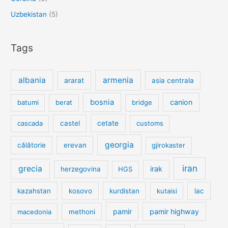
Uzbekistan
(5)
Tags
albania
armenia
ararat
asia centrala
bosnia
canion
batumi
berat
bridge
cetate
cascada
castel
customs
georgia
călătorie
erevan
gjirokaster
iran
grecia
irak
herzegovina
HGS
kazahstan
kosovo
kurdistan
kutaisi
lac
pamir
pamir highway
macedonia
methoni