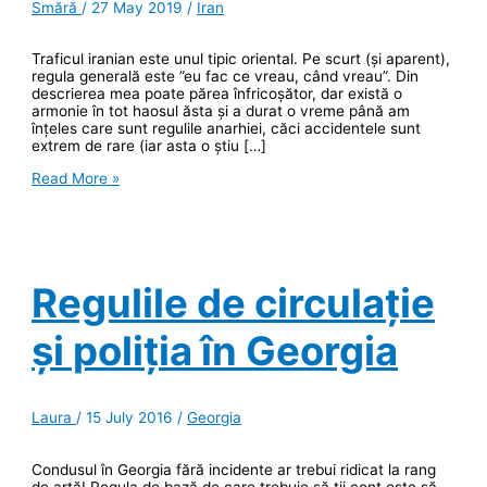
Smără
/
27 May 2019
/
Iran
Traficul iranian este unul tipic oriental. Pe scurt (și aparent),
regula generală este ”eu fac ce vreau, când vreau”. Din
descrierea mea poate părea înfricoșător, dar există o
armonie în tot haosul ăsta și a durat o vreme până am
înțeles care sunt regulile anarhiei, căci accidentele sunt
extrem de rare (iar asta o știu […]
Regulile
Read More »
anarhiei
traficului
iranian
Regulile de circulație
și poliția în Georgia
Laura
/
15 July 2016
/
Georgia
Condusul în Georgia fără incidente ar trebui ridicat la rang
de artă! Regula de bază de care trebuie să ții cont este să