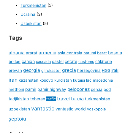
Turkmenistan
(5)
Ucraina
(3)
Uzbekistan
(5)
Tags
albania
armenia
ararat
bosnia
asia centrala
batumi
berat
canion
cetate
bridge
cascada
castel
customs
călătorie
georgia
grecia
irak
erevan
gjirokaster
herzegovina
HGS
iran
kazahstan
kosovo
kurdistan
kutaisi
lac
macedonia
peloponez
pamir
pamir highway
methoni
persia
pod
travel
turcia
tadjikistan
teheran
turkmenistan
trafic
vantastic
uzbekistan
vantastic world
voskopoje
șeptoiu