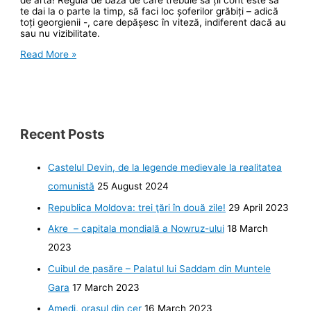
te dai la o parte la timp, să faci loc șoferilor grăbiți – adică
toți georgienii -, care depășesc în viteză, indiferent dacă au
sau nu vizibilitate.
Regulile
Read More »
de
circulație
și
poliția
în
Georgia
Recent Posts
Castelul Devin, de la legende medievale la realitatea
comunistă
25 August 2024
Republica Moldova: trei ţări în două zile!
29 April 2023
Akre – capitala mondială a Nowruz-ului
18 March
2023
Cuibul de pasăre – Palatul lui Saddam din Muntele
Gara
17 March 2023
Amedi, orașul din cer
16 March 2023