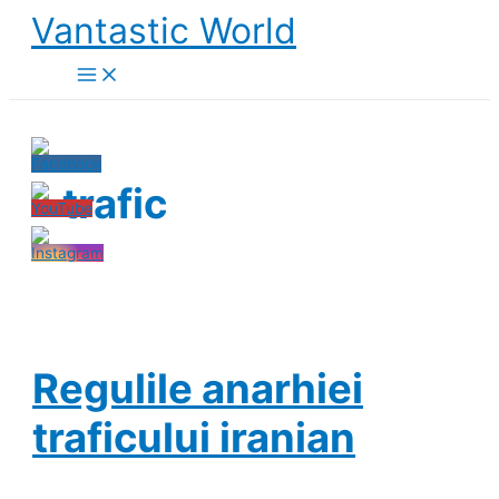
Skip
Vantastic World
to
content
trafic
Regulile anarhiei
traficului iranian