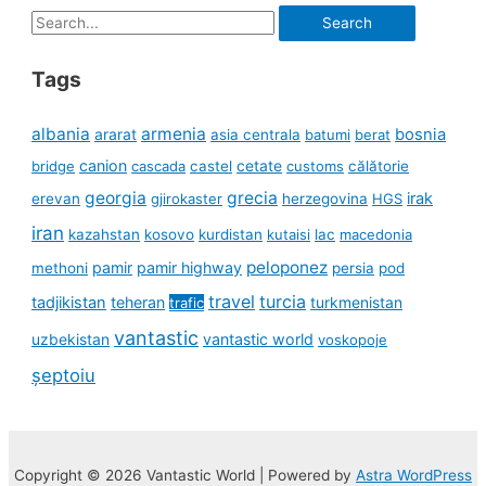
Search
for:
Tags
albania
armenia
ararat
bosnia
asia centrala
batumi
berat
canion
cetate
bridge
cascada
castel
customs
călătorie
georgia
grecia
irak
erevan
gjirokaster
herzegovina
HGS
iran
kazahstan
kosovo
kurdistan
kutaisi
lac
macedonia
peloponez
pamir
pamir highway
methoni
persia
pod
travel
turcia
tadjikistan
teheran
turkmenistan
trafic
vantastic
uzbekistan
vantastic world
voskopoje
șeptoiu
Copyright © 2026 Vantastic World | Powered by
Astra WordPress