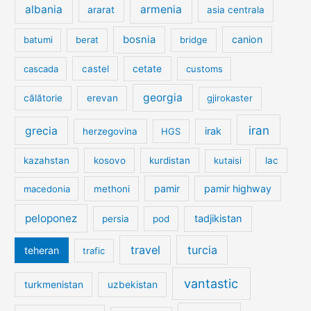
albania
armenia
ararat
asia centrala
bosnia
canion
batumi
berat
bridge
cetate
cascada
castel
customs
georgia
călătorie
erevan
gjirokaster
iran
grecia
irak
herzegovina
HGS
kazahstan
kosovo
kurdistan
kutaisi
lac
pamir
pamir highway
macedonia
methoni
peloponez
tadjikistan
persia
pod
travel
turcia
teheran
trafic
vantastic
turkmenistan
uzbekistan