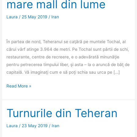
mare mall din lume
Laura
/
25 May 2019
/
Iran
În partea de nord, Teheranul se caţără pe muntele Tochal, al
cărui vârf atinge 3.964 de metri. Pe Tochal sunt pârtii de schi,
restaurante, centre de recreere, e o adevărată minunăţie
pentru petrecerea timpului liber, şi asta – la o aruncă de băţ de
capitală. Vă imaginaţi cum e să poţi schia sau urca pe […]
Teheran:
Read More »
O
zi
de
Turnurile din Teheran
la
30
Laura
/
23 May 2019
/
Iran
de