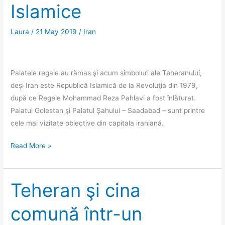
Islamice
cu
scântei.
Laura
/
21 May 2019
/
Iran
Am
intrat
în
Cuibul
Palatele regale au rămas şi acum simboluri ale Teheranului,
de
deşi Iran este Republică Islamică de la Revoluţia din 1979,
spioni
după ce Regele Mohammad Reza Pahlavi a fost înlăturat.
americani!
Palatul Golestan şi Palatul Şahului – Saadabad – sunt printre
cele mai vizitate obiective din capitala iraniană.
Teheran:
Read More »
Palate
regale
în
Teheran şi cina
epoca
comună într-un
Republicii
Islamice