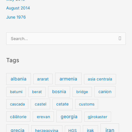
August 2014
June 1976
Search
for:
Tags
albania
armenia
ararat
asia centrala
bosnia
canion
batumi
berat
bridge
cetate
cascada
castel
customs
georgia
călătorie
erevan
gjirokaster
iran
grecia
irak
herzegovina
HGS