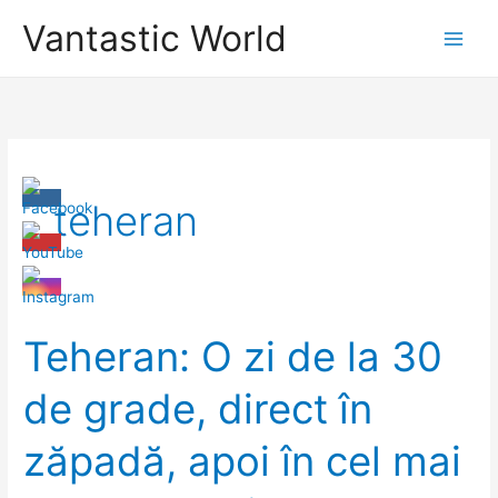
Skip
Vantastic World
to
content
teheran
Teheran: O zi de la 30
de grade, direct în
zăpadă, apoi în cel mai