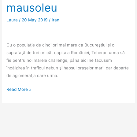
mausoleu
Laura
/
20 May 2019
/
Iran
Cu o populaţie de cinci ori mai mare ca Bucureştiul şi o
suprafaţă de trei ori cât capitala României, Teheran urma să
fie pentru noi marele challenge, până aici ne făcusem
încălzirea în traficul nebun şi haosul oraşelor mari, dar departe
de aglomeraţia care urma.
Teheran
Read More »
şi
cina
comună
într-
un
mausoleu