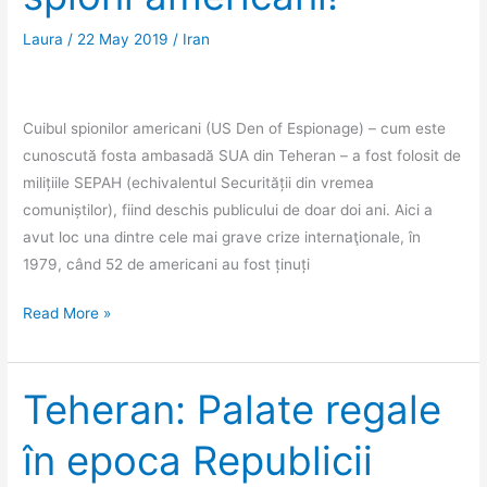
Laura
/
22 May 2019
/
Iran
Cuibul spionilor americani (US Den of Espionage) – cum este
cunoscută fosta ambasadă SUA din Teheran – a fost folosit de
milițiile SEPAH (echivalentul Securității din vremea
comuniștilor), fiind deschis publicului de doar doi ani. Aici a
avut loc una dintre cele mai grave crize internaţionale, în
1979, când 52 de americani au fost ținuți
Iranul,
Read More »
SUA
şi
Irakul
Teheran: Palate regale
–
în epoca Republicii
un
triunghi