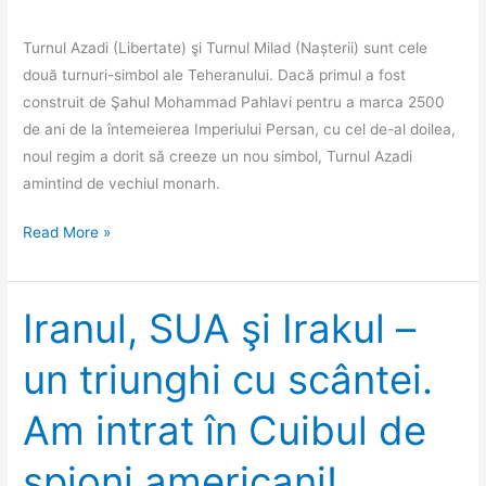
grade,
direct
Turnul Azadi (Libertate) şi Turnul Milad (Nașterii) sunt cele
în
două turnuri-simbol ale Teheranului. Dacă primul a fost
zăpadă,
construit de Şahul Mohammad Pahlavi pentru a marca 2500
apoi
de ani de la întemeierea Imperiului Persan, cu cel de-al doilea,
în
noul regim a dorit să creeze un nou simbol, Turnul Azadi
cel
amintind de vechiul monarh.
mai
mare
Turnurile
Read More »
mall
din
din
Teheran
lume
Iranul, SUA şi Irakul –
un triunghi cu scântei.
Am intrat în Cuibul de
spioni americani!