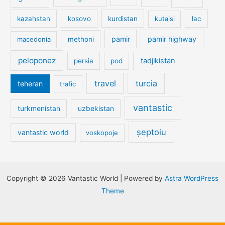
kazahstan
kosovo
kurdistan
kutaisi
lac
pamir
pamir highway
macedonia
methoni
peloponez
tadjikistan
persia
pod
travel
turcia
teheran
trafic
vantastic
turkmenistan
uzbekistan
șeptoiu
vantastic world
voskopoje
Copyright © 2026 Vantastic World | Powered by
Astra WordPress
Theme