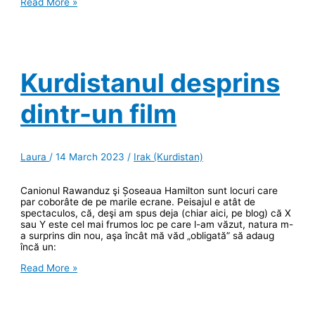
Amedi,
Read More »
orașul
din
cer
Kurdistanul desprins
dintr-un film
Laura
/
14 March 2023
/
Irak (Kurdistan)
Canionul Rawanduz şi Șoseaua Hamilton sunt locuri care
par coborâte de pe marile ecrane. Peisajul e atât de
spectaculos, că, deşi am spus deja (chiar aici, pe blog) că X
sau Y este cel mai frumos loc pe care l-am văzut, natura m-
a surprins din nou, aşa încât mă văd „obligată” să adaug
încă un:
Kurdistanul
Read More »
desprins
dintr-
un
film