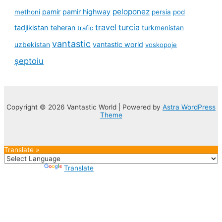
peloponez
pamir
pamir highway
methoni
persia
pod
travel
turcia
tadjikistan
teheran
turkmenistan
trafic
vantastic
uzbekistan
vantastic world
voskopoje
șeptoiu
Copyright © 2026 Vantastic World | Powered by
Astra WordPress
Theme
Translate »
Powered by
Translate