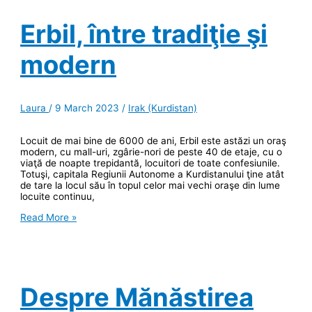
ordonat
de
Erbil, între tradiţie şi
Saddam
Hussein
modern
Laura
/
9 March 2023
/
Irak (Kurdistan)
Locuit de mai bine de 6000 de ani, Erbil este astăzi un oraş
modern, cu mall-uri, zgârie-nori de peste 40 de etaje, cu o
viaţă de noapte trepidantă, locuitori de toate confesiunile.
Totuşi, capitala Regiunii Autonome a Kurdistanului ţine atât
de tare la locul său în topul celor mai vechi oraşe din lume
locuite continuu,
Erbil,
Read More »
între
tradiţie
şi
modern
Despre Mănăstirea