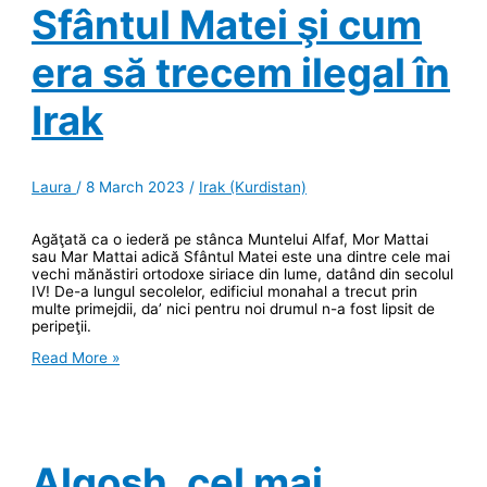
Sfântul Matei şi cum
era să trecem ilegal în
Irak
Laura
/
8 March 2023
/
Irak (Kurdistan)
Agăţată ca o iederă pe stânca Muntelui Alfaf, Mor Mattai
sau Mar Mattai adică Sfântul Matei este una dintre cele mai
vechi mănăstiri ortodoxe siriace din lume, datând din secolul
IV! De-a lungul secolelor, edificiul monahal a trecut prin
multe primejdii, da’ nici pentru noi drumul n-a fost lipsit de
peripeţii.
Despre
Read More »
Mănăstirea
Sfântul
Matei
şi
cum
era
Alqosh, cel mai
să