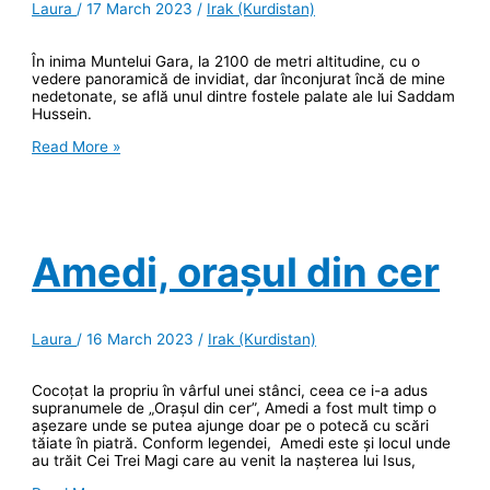
Laura
/
17 March 2023
/
Irak (Kurdistan)
În inima Muntelui Gara, la 2100 de metri altitudine, cu o
vedere panoramică de invidiat, dar înconjurat încă de mine
nedetonate, se află unul dintre fostele palate ale lui Saddam
Hussein.
Cuibul
Read More »
de
pasăre
–
Palatul
lui
Saddam
Amedi, orașul din cer
din
Muntele
Gara
Laura
/
16 March 2023
/
Irak (Kurdistan)
Cocoțat la propriu în vârful unei stânci, ceea ce i-a adus
supranumele de „Orașul din cer”, Amedi a fost mult timp o
așezare unde se putea ajunge doar pe o potecă cu scări
tăiate în piatră. Conform legendei, Amedi este și locul unde
au trăit Cei Trei Magi care au venit la nașterea lui Isus,