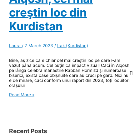
trecem
ilegal
creştin loc din
în
Irak
Kurdistan
Laura
/
7 March 2023
/
Irak (Kurdistan)
Bine, aş zice că e chiar cel mai creştin loc pe care l-am
văzut până acum. Cel puţin ca impact vizual! Căci în Alqosh,
pe lângă celebra mănăstire Rabban Hormizd şi numeroase
biserici, există case obişnuite care au cruci pe gard. Nici nu
e de mirare, căci conform unui raport din 2023, toţi locuitorii
oraşului
Alqosh,
Read More »
cel
mai
creştin
loc
din
Kurdistan
Recent Posts