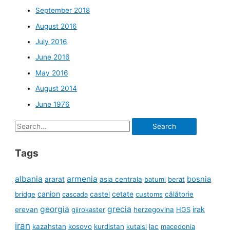
September 2018
August 2016
July 2016
June 2016
May 2016
August 2014
June 1976
Search
for:
Tags
albania
armenia
ararat
bosnia
asia centrala
batumi
berat
canion
cetate
bridge
cascada
castel
customs
călătorie
georgia
grecia
irak
erevan
gjirokaster
herzegovina
HGS
iran
kazahstan
kosovo
kurdistan
kutaisi
lac
macedonia