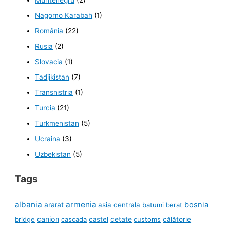
Nagorno Karabah
(1)
România
(22)
Rusia
(2)
Slovacia
(1)
Tadjikistan
(7)
Transnistria
(1)
Turcia
(21)
Turkmenistan
(5)
Ucraina
(3)
Uzbekistan
(5)
Tags
albania
armenia
ararat
bosnia
asia centrala
batumi
berat
canion
cetate
bridge
cascada
castel
customs
călătorie