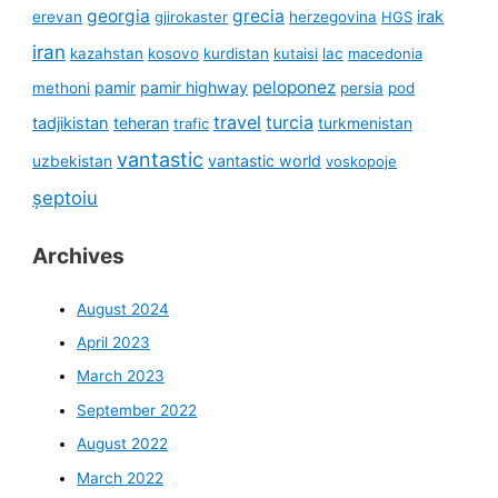
georgia
grecia
irak
erevan
gjirokaster
herzegovina
HGS
iran
kazahstan
kosovo
kurdistan
kutaisi
lac
macedonia
peloponez
pamir
pamir highway
methoni
persia
pod
travel
turcia
tadjikistan
teheran
turkmenistan
trafic
vantastic
uzbekistan
vantastic world
voskopoje
șeptoiu
Archives
August 2024
April 2023
March 2023
September 2022
August 2022
March 2022