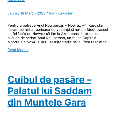
Laura
/
18 March 2023
/
Irak (Kurdistan)
Pentru a petrece Anul Nou persan – Nowruz – în Kurdistan,
ne-am schimbat perioada de vacanţă şi ne-am făcut traseul
astfel încât de Nowruz să fim la Akre, considerat cel mai
bun loc de serbat Anul Nou persan, un fel de Capitală
Mondială a Nowruz-ului. Iar aşteptările ne-au fost răsplătite.
Akre
Read More »
–
capitala
mondială
a
Nowruz-
ului
Cuibul de pasăre –
Palatul lui Saddam
din Muntele Gara