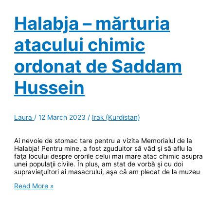
Halabja – mărturia
atacului chimic
ordonat de Saddam
Hussein
Laura
/
12 March 2023
/
Irak (Kurdistan)
Ai nevoie de stomac tare pentru a vizita Memorialul de la
Halabja! Pentru mine, a fost zguduitor să văd şi să aflu la
faţa locului despre ororile celui mai mare atac chimic asupra
unei populaţii civile. În plus, am stat de vorbă şi cu doi
supravieţuitori ai masacrului, aşa că am plecat de la muzeu
Halabja
Read More »
–
mărturia
atacului
chimic