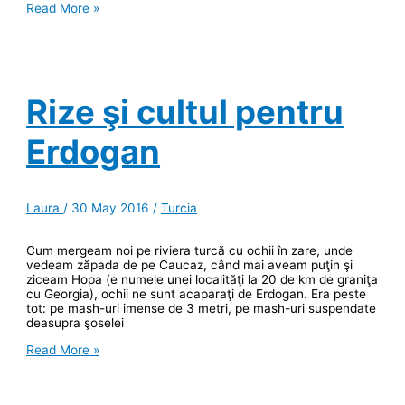
Iznikul
Read More »
de
azi,
Niceea
de
ieri
Rize şi cultul pentru
Erdogan
Laura
/
30 May 2016
/
Turcia
Cum mergeam noi pe riviera turcă cu ochii în zare, unde
vedeam zăpada de pe Caucaz, când mai aveam puţin şi
ziceam Hopa (e numele unei localităţi la 20 de km de graniţa
cu Georgia), ochii ne sunt acaparaţi de Erdogan. Era peste
tot: pe mash-uri imense de 3 metri, pe mash-uri suspendate
deasupra şoselei
Rize
Read More »
şi
cultul
pentru