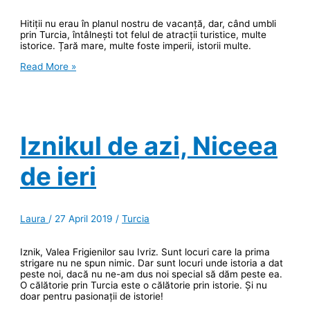
Hitiții nu erau în planul nostru de vacanță, dar, când umbli
prin Turcia, întâlnești tot felul de atracții turistice, multe
istorice. Țară mare, multe foste imperii, istorii multe.
Ivriz
Read More »
–
pe
urmele
hitiților
Iznikul de azi, Niceea
de ieri
Laura
/
27 April 2019
/
Turcia
Iznik, Valea Frigienilor sau Ivriz. Sunt locuri care la prima
strigare nu ne spun nimic. Dar sunt locuri unde istoria a dat
peste noi, dacă nu ne-am dus noi special să dăm peste ea.
O călătorie prin Turcia este o călătorie prin istorie. Și nu
doar pentru pasionații de istorie!