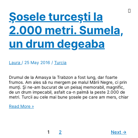
Erdogan
Şosele turceşti la
2.000 metri. Sumela,
un drum degeaba
Laura
/
25 May 2016
/
Turcia
Drumul de la Amasya la Trabzon a fost lung, dar foarte
frumos. Am ales să nu mergem pe malul Mării Negre, ci prin
munţi. Şi ne-am bucurat de un peisaj memorabil, magnific,
de un drum impecabil, asfalt ca-n palmă la peste 2.000 de
metri. Turcii au cele mai bune şosele pe care am mers, chiar
Şosele
Read More »
turceşti
la
2.000
metri.
Sumela,
1
2
Next
→
un