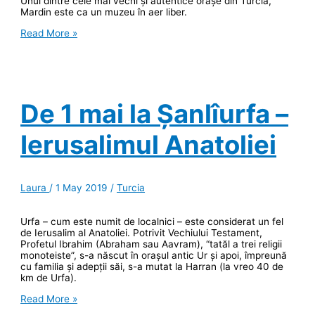
Unul dintre cele mai vechi și autentice orașe din Turcia,
Mardin este ca un muzeu în aer liber.
Mardin,
Read More »
labirintul
ce
trebuie
descifrat
De 1 mai la Șanlîurfa –
Ierusalimul Anatoliei
Laura
/
1 May 2019
/
Turcia
Urfa – cum este numit de localnici – este considerat un fel
de Ierusalim al Anatoliei. Potrivit Vechiului Testament,
Profetul Ibrahim (Abraham sau Aavram), “tatăl a trei religii
monoteiste”, s-a născut în orașul antic Ur și apoi, împreună
cu familia și adepții săi, s-a mutat la Harran (la vreo 40 de
km de Urfa).
De
Read More »
1