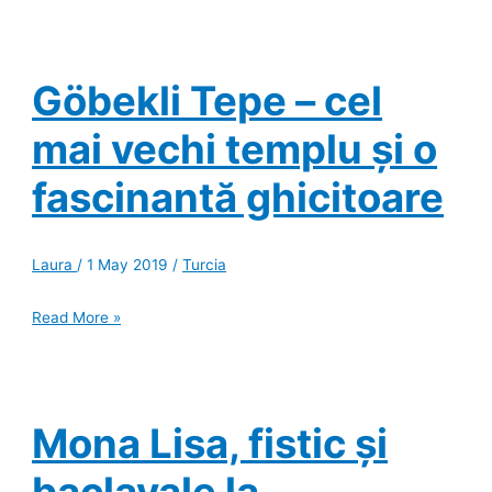
mai
la
Șanlîurfa
–
Ierusalimul
Göbekli Tepe – cel
Anatoliei
mai vechi templu și o
fascinantă ghicitoare
Laura
/
1 May 2019
/
Turcia
Göbekli
Read More »
Tepe
–
cel
mai
vechi
templu
Mona Lisa, fistic și
și
o
fascinantă
baclavale la
ghicitoare