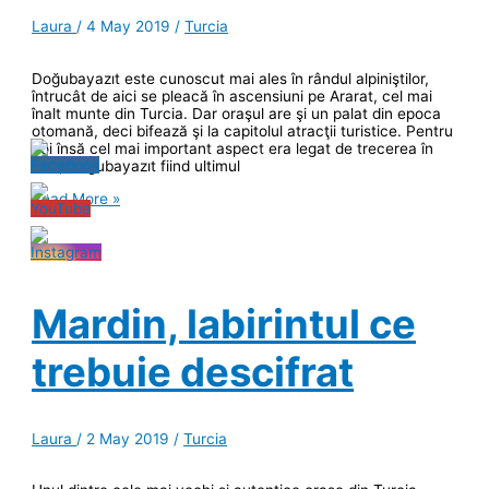
Laura
/
4 May 2019
/
Turcia
Doğubayazıt este cunoscut mai ales în rândul alpiniştilor,
întrucât de aici se pleacă în ascensiuni pe Ararat, cel mai
înalt munte din Turcia. Dar oraşul are şi un palat din epoca
otomană, deci bifează şi la capitolul atracţii turistice. Pentru
noi însă cel mai important aspect era legat de trecerea în
Iran, Doğubayazıt fiind ultimul
Doğubayazıt:
Read More »
prin
palatul
otoman
Ișak
Pașa,
la
Mardin, labirintul ce
poalele
Araratului
trebuie descifrat
Laura
/
2 May 2019
/
Turcia