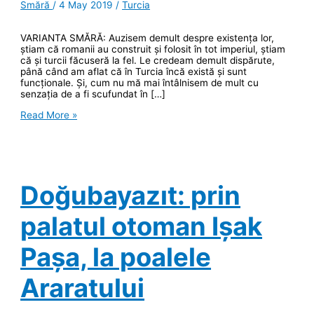
Smără
/
4 May 2019
/
Turcia
VARIANTA SMĂRĂ: Auzisem demult despre existența lor,
știam că romanii au construit și folosit în tot imperiul, știam
că și turcii făcuseră la fel. Le credeam demult dispărute,
până când am aflat că în Turcia încă există și sunt
funcționale. Și, cum nu mă mai întâlnisem de mult cu
senzația de a fi scufundat în […]
Călătorul,
Read More »
aburul
și
igiena.
Doğubayazıt: prin
palatul otoman Ișak
Pașa, la poalele
Araratului