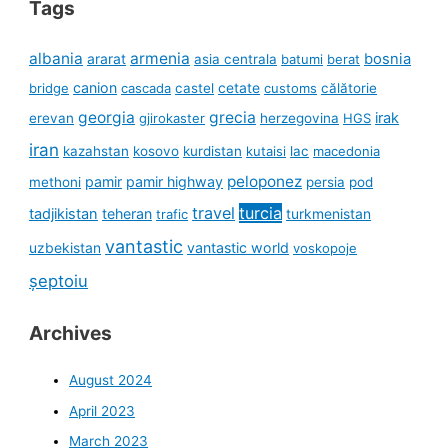
Tags
albania
armenia
ararat
bosnia
asia centrala
batumi
berat
canion
cetate
bridge
cascada
castel
customs
călătorie
georgia
grecia
irak
erevan
gjirokaster
herzegovina
HGS
iran
kazahstan
kosovo
kurdistan
kutaisi
lac
macedonia
peloponez
pamir
pamir highway
methoni
persia
pod
travel
turcia
tadjikistan
teheran
turkmenistan
trafic
vantastic
uzbekistan
vantastic world
voskopoje
șeptoiu
Archives
August 2024
April 2023
March 2023