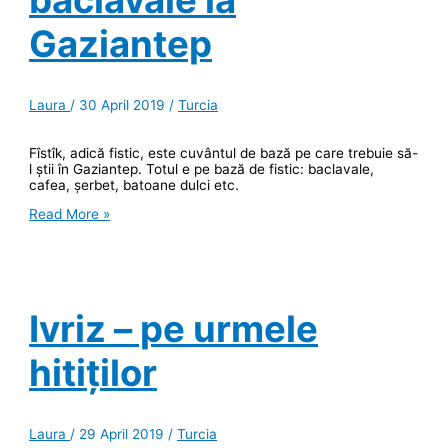
Gaziantep
Laura
/
30 April 2019
/
Turcia
Fîstîk, adică fistic, este cuvântul de bază pe care trebuie să-
l știi în Gaziantep. Totul e pe bază de fistic: baclavale,
cafea, șerbet, batoane dulci etc.
Mona
Read More »
Lisa,
fistic
și
baclavale
la
Gaziantep
Ivriz – pe urmele
hitiților
Laura
/
29 April 2019
/
Turcia