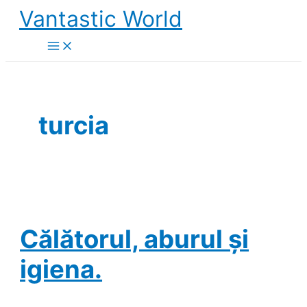
Skip
Vantastic World
to
content
turcia
Călătorul, aburul și
igiena.