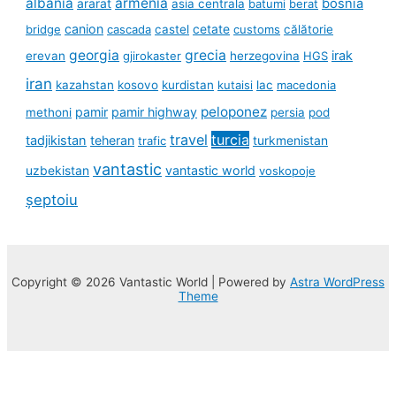
albania
armenia
ararat
bosnia
asia centrala
batumi
berat
canion
cetate
bridge
cascada
castel
customs
călătorie
georgia
grecia
irak
erevan
gjirokaster
herzegovina
HGS
iran
kazahstan
kosovo
kurdistan
kutaisi
lac
macedonia
peloponez
pamir
pamir highway
methoni
persia
pod
travel
turcia
tadjikistan
teheran
turkmenistan
trafic
vantastic
uzbekistan
vantastic world
voskopoje
șeptoiu
Copyright © 2026 Vantastic World | Powered by
Astra WordPress
Theme