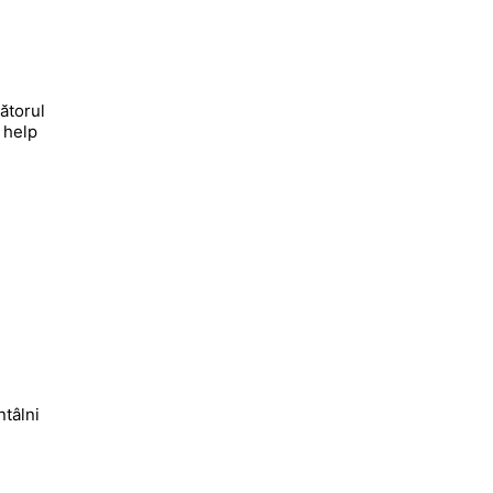
ătorul
 help
ntâlni