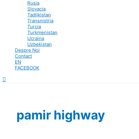
Rusia
Slovacia
Tadjikistan
Transnistria
Turcia
Turkmenistan
Ucraina
Uzbekistan
Despre Noi
Contact
EN
FACEBOOK
Search
pamir highway