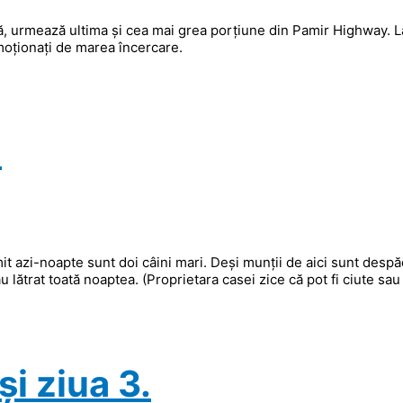
, urmează ultima și cea mai grea porțiune din Pamir Highway. L
moționați de marea încercare.
.
t azi-noapte sunt doi câini mari. Deși munții de aici sunt despăd
lătrat toată noaptea. (Proprietara casei zice că pot fi ciute sau 
i ziua 3.