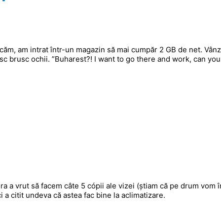
ecăm, am intrat într-un magazin să mai cumpăr 2 GB de net. Vânz
cesc brusc ochii. ”Buharest?! I want to go there and work, can you
a a vrut să facem câte 5 cópii ale vizei (știam că pe drum vom î
a citit undeva că astea fac bine la aclimatizare.