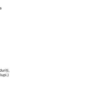
a
uriți,
lupi.)