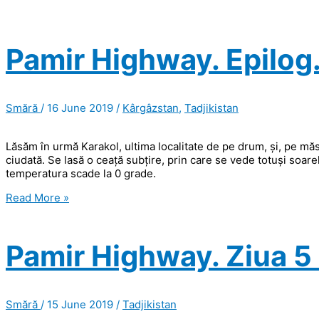
Pamir Highway. Epilog
Smără
/
16 June 2019
/
Kârgâzstan
,
Tadjikistan
Lăsăm în urmă Karakol, ultima localitate de pe drum, și, pe m
ciudată. Se lasă o ceață subțire, prin care se vede totuși soare
temperatura scade la 0 grade.
Pamir
Read More »
Highway.
Epilog.
Pamir Highway. Ziua 5 (
Smără
/
15 June 2019
/
Tadjikistan