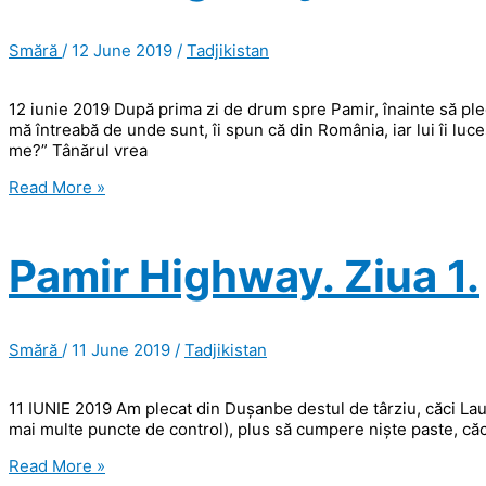
Smără
/
12 June 2019
/
Tadjikistan
12 iunie 2019 După prima zi de drum spre Pamir, înainte să pl
mă întreabă de unde sunt, îi spun că din România, iar lui îi lu
me?” Tânărul vrea
Pamir
Read More »
Highway.
Ziua
2
Pamir Highway. Ziua 1.
și
ziua
3.
Smără
/
11 June 2019
/
Tadjikistan
11 IUNIE 2019 Am plecat din Dușanbe destul de târziu, căci Laur
mai multe puncte de control), plus să cumpere niște paste, căci 
Pamir
Read More »
Highway.