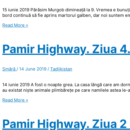
15 iunie 2019 Părăsim Murgob dimineață la 9. Vremea e bunuță
bord continuă să fie aprins martorul galben, dar noi suntem e
Pamir
Read More »
Highway.
Ziua
5
Pamir Highway. Ziua 4
(și
ultima).
Smără
/
14 June 2019
/
Tadjikistan
14 iunie 2019 A fost o noapte grea. La casa lângă care am dormi
au existat niște animale plimbărețe pe care namilele astea le-au 
Pamir
Read More »
Highway.
Ziua
4.
Pamir Highway. Ziua 2 ș