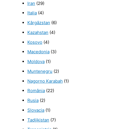
Iran
(29)
Italia
(4)
Kârgâzstan
(6)
Kazahstan
(4)
Kosovo
(4)
Macedonia
(3)
Moldova
(1)
Muntenegru
(2)
Nagorno Karabah
(1)
România
(22)
Rusia
(2)
Slovacia
(1)
Tadjikistan
(7)