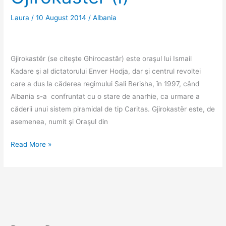
Laura
/
10 August 2014
/
Albania
Gjirokastër (se citește Ghirocastăr) este oraşul lui Ismail
Kadare şi al dictatorului Enver Hodja, dar şi centrul revoltei
care a dus la căderea regimului Sali Berisha, în 1997, când
Albania s-a confruntat cu o stare de anarhie, ca urmare a
căderii unui sistem piramidal de tip Caritas. Gjirokastër este, de
asemenea, numit şi Oraşul din
Cel
Read More »
mai
frumos
drum
şi
primele
impresii