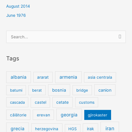
August 2014
June 1976
Search
for:
Tags
albania
armenia
ararat
asia centrala
bosnia
canion
batumi
berat
bridge
cetate
cascada
castel
customs
georgia
călătorie
erevan
gjirokaster
iran
grecia
irak
herzegovina
HGS