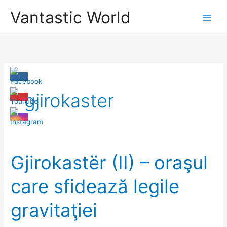
Skip
Vantastic World
to
content
gjirokaster
Gjirokastër (II) – oraşul
care sfidează legile
gravitaţiei