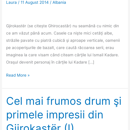
Laura
/
11 August 2014
/
Albania
Gjirokastër (se citește Ghirocastăr) nu seamănă cu nimic din
ce am văzut până acum. Casele ca nişte mici cetăţi albe,
străzile pavate cu piatră cubică şi aproape verticale, oamenii
pe acoperişurile de bazalt, care caută răcoarea serii, erau
imaginea la care visam când citeam cărţile lui Ismail Kadare.
Oraşul devenit personaj în cărţile lui Kadare […]
Gjirokastër
Read More »
(II)
–
oraşul
Cel mai frumos drum şi
care
primele impresii din
sfidează
legile
Gjirokastër (I)
gravitaţiei