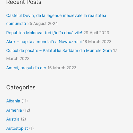
Recent Posts
din
Gjirokastër
Castelul Devin, de la legende medievale la realitatea
(I)
comunistă
25 August 2024
Republica Moldova: trei ţări în două zile!
29 April 2023
Akre – capitala mondială a Nowruz-ului
18 March 2023
Cuibul de pasăre – Palatul lui Saddam din Muntele Gara
17
March 2023
Amedi, orașul din cer
16 March 2023
Categories
Albania
(11)
Armenia
(12)
Austria
(2)
Autostopist
(1)