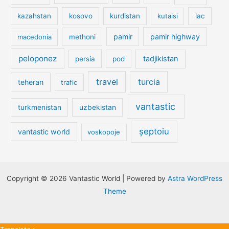
kazahstan
kosovo
kurdistan
kutaisi
lac
pamir
pamir highway
macedonia
methoni
peloponez
tadjikistan
persia
pod
travel
turcia
teheran
trafic
vantastic
turkmenistan
uzbekistan
șeptoiu
vantastic world
voskopoje
Copyright © 2026 Vantastic World | Powered by
Astra WordPress
Theme