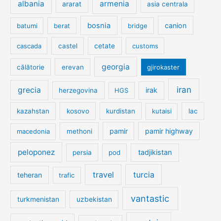
albania
armenia
ararat
asia centrala
bosnia
canion
batumi
berat
bridge
cetate
cascada
castel
customs
georgia
călătorie
erevan
gjirokaster
iran
grecia
irak
herzegovina
HGS
kazahstan
kosovo
kurdistan
kutaisi
lac
pamir
pamir highway
macedonia
methoni
peloponez
tadjikistan
persia
pod
travel
turcia
teheran
trafic
vantastic
turkmenistan
uzbekistan