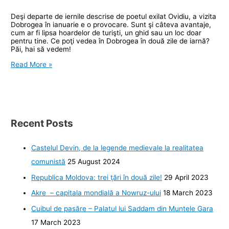
Deşi departe de iernile descrise de poetul exilat Ovidiu, a vizita
Dobrogea în ianuarie e o provocare. Sunt şi câteva avantaje,
cum ar fi lipsa hoardelor de turişti, un ghid sau un loc doar
pentru tine. Ce poţi vedea în Dobrogea în două zile de iarnă?
Păi, hai să vedem!
Dobrogea
Read More »
în
plină
iarnă.
Avantaje
şi
dezavantaje
Recent Posts
Castelul Devin, de la legende medievale la realitatea
comunistă
25 August 2024
Republica Moldova: trei ţări în două zile!
29 April 2023
Akre – capitala mondială a Nowruz-ului
18 March 2023
Cuibul de pasăre – Palatul lui Saddam din Muntele Gara
17 March 2023