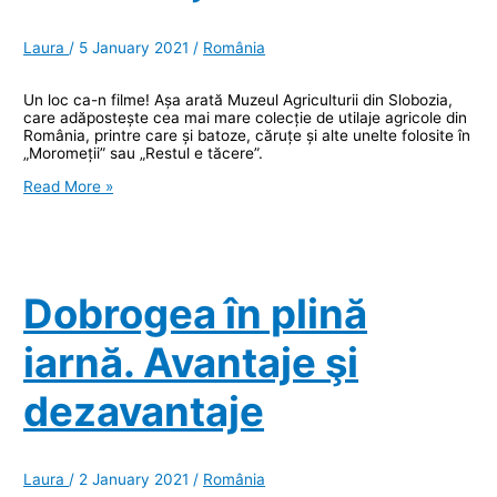
Laura
/
5 January 2021
/
România
Un loc ca-n filme! Așa arată Muzeul Agriculturii din Slobozia,
care adăpostește cea mai mare colecție de utilaje agricole din
România, printre care și batoze, căruțe și alte unelte folosite în
„Moromeții” sau „Restul e tăcere”.
Muzeul
Read More »
Agriculturii
din
Slobozia
şi
legătura
cu
Dobrogea în plină
Moromeţii
iarnă. Avantaje şi
dezavantaje
Laura
/
2 January 2021
/
România