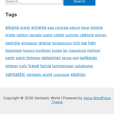
Search
for:
Tags
albania
armenia
ararat
bosnia
asia centrala
batumi
berat
canion
cetate
bridge
cascada
castel
customs
călătorie
erevan
iran
georgia
grecia
irak
gjirokaster
herzegovina
HGS
kazahstan
kosovo
kurdistan
kutaisi
lac
macedonia
methoni
peloponez
pamir
pamir highway
tadjikistan
persia
pod
travel
turcia
teheran
turkmenistan
uzbekistan
trafic
vantastic
șeptoiu
vantastic world
voskopoje
Copyright © 2026 Vantastic World | Powered by
Astra WordPress
Theme