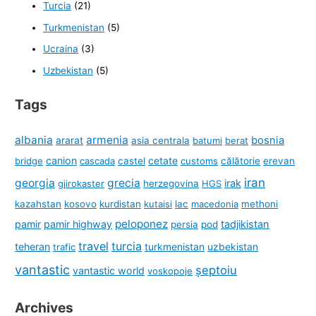
Turcia
(21)
Turkmenistan
(5)
Ucraina
(3)
Uzbekistan
(5)
Tags
albania
armenia
ararat
bosnia
asia centrala
batumi
berat
canion
cetate
bridge
cascada
castel
customs
călătorie
erevan
iran
georgia
grecia
irak
gjirokaster
herzegovina
HGS
kazahstan
kosovo
kurdistan
kutaisi
lac
macedonia
methoni
peloponez
pamir
pamir highway
tadjikistan
persia
pod
travel
turcia
teheran
turkmenistan
uzbekistan
trafic
vantastic
șeptoiu
vantastic world
voskopoje
Archives