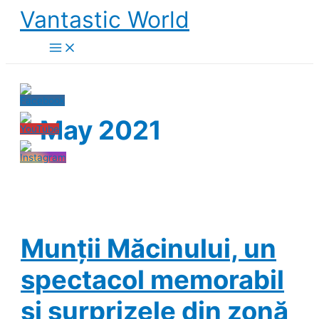
Skip
Vantastic World
to
content
May 2021
Munții Măcinului, un
spectacol memorabil
și surprizele din zonă