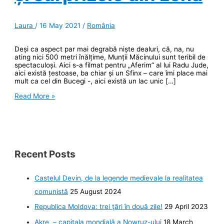
Laura
/
16 May 2021
/
România
Deși ca aspect par mai degrabă niște dealuri, că, na, nu
ating nici 500 metri înălțime, Munții Măcinului sunt teribil de
spectaculoși. Aici s-a filmat pentru „Aferim” al lui Radu Jude,
aici există țestoase, ba chiar și un Sfinx – care îmi place mai
mult ca cel din Bucegi -, aici există un lac unic […]
Munții
Read More »
Măcinului,
un
spectacol
memorabil
și
surprizele
din
Recent Posts
zonă
Castelul Devin, de la legende medievale la realitatea
comunistă
25 August 2024
Republica Moldova: trei ţări în două zile!
29 April 2023
Akre – capitala mondială a Nowruz-ului
18 March