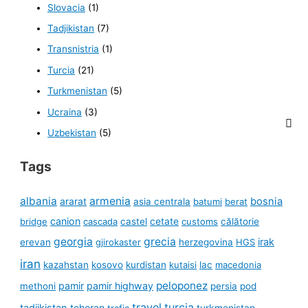
Slovacia
(1)
Tadjikistan
(7)
Transnistria
(1)
Turcia
(21)
Turkmenistan
(5)
Ucraina
(3)
Uzbekistan
(5)
Tags
albania
armenia
ararat
bosnia
asia centrala
batumi
berat
canion
cetate
bridge
cascada
castel
customs
călătorie
georgia
grecia
irak
erevan
gjirokaster
herzegovina
HGS
iran
kazahstan
kosovo
kurdistan
kutaisi
lac
macedonia
peloponez
pamir
pamir highway
methoni
persia
pod
travel
turcia
tadjikistan
teheran
turkmenistan
trafic