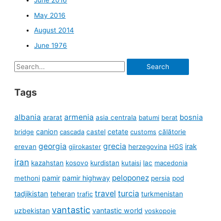
June 2016
May 2016
August 2014
June 1976
Search
for:
Tags
albania
armenia
ararat
bosnia
asia centrala
batumi
berat
canion
cetate
bridge
cascada
castel
customs
călătorie
georgia
grecia
irak
erevan
gjirokaster
herzegovina
HGS
iran
kazahstan
kosovo
kurdistan
kutaisi
lac
macedonia
peloponez
pamir
pamir highway
methoni
persia
pod
travel
turcia
tadjikistan
teheran
turkmenistan
trafic
vantastic
uzbekistan
vantastic world
voskopoje