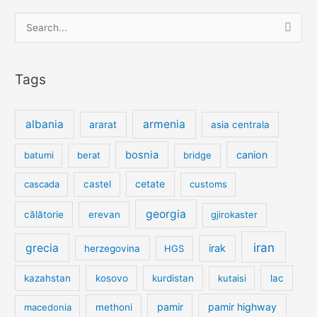
Search
for:
Tags
albania
armenia
ararat
asia centrala
bosnia
canion
batumi
berat
bridge
cetate
cascada
castel
customs
georgia
călătorie
erevan
gjirokaster
iran
grecia
irak
herzegovina
HGS
kazahstan
kosovo
kurdistan
kutaisi
lac
pamir
pamir highway
macedonia
methoni