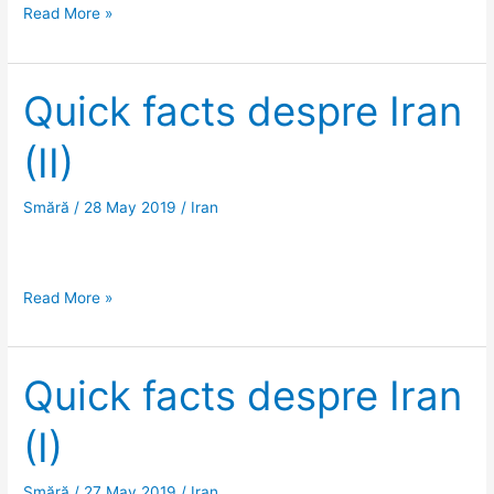
Enigmele
Read More »
istoriei:
Gonbad-
e
Quick facts despre Iran
Kavus
(II)
și
Radkan,
turnuri-
Smără
/
28 May 2019
/
Iran
mormânt
sau
observator
Quick
Read More »
astronomic?
facts
despre
Iran
Quick facts despre Iran
(II)
(I)
Smără
/
27 May 2019
/
Iran