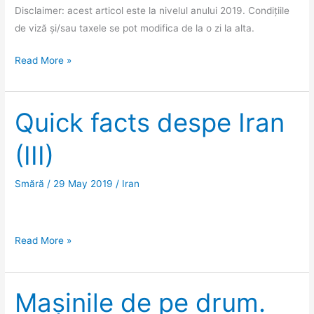
Disclaimer: acest articol este la nivelul anului 2019. Condițiile
de viză și/sau taxele se pot modifica de la o zi la alta.
Vize
Read More »
pentru
Iran
și
Quick facts despe Iran
Asia
(III)
Centrală
(2019)
Smără
/
29 May 2019
/
Iran
Quick
Read More »
facts
despe
Iran
Mașinile de pe drum.
(III)