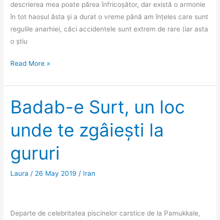
descrierea mea poate părea înfricoșător, dar există o armonie
în tot haosul ăsta și a durat o vreme până am înțeles care sunt
regulile anarhiei, căci accidentele sunt extrem de rare (iar asta
o știu
Regulile
Read More »
anarhiei
traficului
iranian
Badab-e Surt, un loc
unde te zgâiești la
gururi
Laura
/
26 May 2019
/
Iran
Departe de celebritatea piscinelor carstice de la Pamukkale,