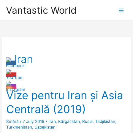
Skip
Vantastic World
to
content
Iran
Vize pentru Iran și Asia
Centrală (2019)
Smără
/
7 July 2019
/
Iran
,
Kârgâzstan
,
Rusia
,
Tadjikistan
,
Turkmenistan
,
Uzbekistan