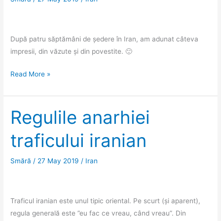
După patru săptămâni de ședere în Iran, am adunat câteva
impresii, din văzute și din povestite. 🙂
Quick
Read More »
facts
despre
Iran
Regulile anarhiei
(I)
traficului iranian
Smără
/
27 May 2019
/
Iran
Traficul iranian este unul tipic oriental. Pe scurt (și aparent),
regula generală este ”eu fac ce vreau, când vreau”. Din