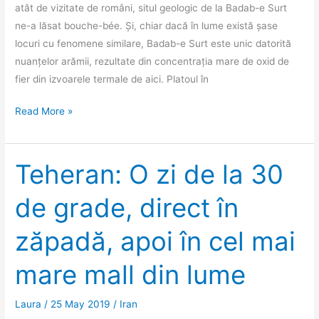
atât de vizitate de români, situl geologic de la Badab-e Surt
ne-a lăsat bouche-bée. Și, chiar dacă în lume există șase
locuri cu fenomene similare, Badab-e Surt este unic datorită
nuanțelor arămii, rezultate din concentrația mare de oxid de
fier din izvoarele termale de aici. Platoul în
Badab-
Read More »
e
Surt,
un
Teheran: O zi de la 30
loc
de grade, direct în
unde
te
zăpadă, apoi în cel mai
zgâiești
la
mare mall din lume
gururi
Laura
/
25 May 2019
/
Iran