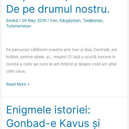
De pe drumul nostru.
Smără
/
29 May 2019
/
Iran
,
Kârgâzstan
,
Tadjikistan
,
Turkmenistan
Pe parcursul călătoriei noastre prin Iran și Asia Centrală, am
întâlnit, printre altele, și… mașini! 🙂 Iată o scurtă trecere în
revistă a celor pe care le-am întâlnit și despre care am aflat
câte ceva.
Mașinile
Read More »
de
pe
drum.
Enigmele istoriei:
De
Gonbad-e Kavus și
pe
drumul