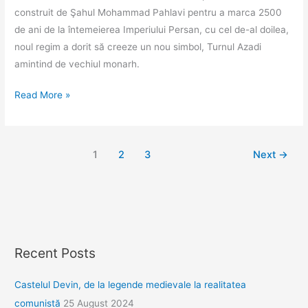
zăpadă,
construit de Şahul Mohammad Pahlavi pentru a marca 2500
apoi
de ani de la întemeierea Imperiului Persan, cu cel de-al doilea,
în
noul regim a dorit să creeze un nou simbol, Turnul Azadi
cel
amintind de vechiul monarh.
mai
mare
Turnurile
Read More »
mall
din
din
Teheran
lume
1
2
3
Next
→
Recent Posts
Castelul Devin, de la legende medievale la realitatea
comunistă
25 August 2024