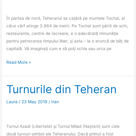
În partea de nord, Teheranul se caţără pe muntele Tochal, al
cărui vârf atinge 3.964 de metri. Pe Tochal sunt pârtii de schi,
restaurante, centre de recreere, e o adevărată minunăţie
pentru petrecerea timpului liber, şi asta – la o aruncă de băţ de
capitală. Vă imaginaţi cum e să poţi schia sau urca pe
Teheran:
Read More »
O
zi
de
Turnurile din Teheran
la
30
Laura
/
23 May 2019
/
Iran
de
grade,
direct
Turnul Azadi (Libertate) şi Turnul Milad (Nașterii) sunt cele
în
două turnuri-simbol ale Teheranului. Dacă primul a fost