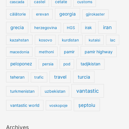
cetate
cascada
castel
customs
georgia
călătorie
erevan
gjirokaster
iran
grecia
irak
herzegovina
HGS
kazahstan
kosovo
kurdistan
kutaisi
lac
pamir
pamir highway
macedonia
methoni
peloponez
tadjikistan
persia
pod
travel
turcia
teheran
trafic
vantastic
turkmenistan
uzbekistan
șeptoiu
vantastic world
voskopoje
Archives