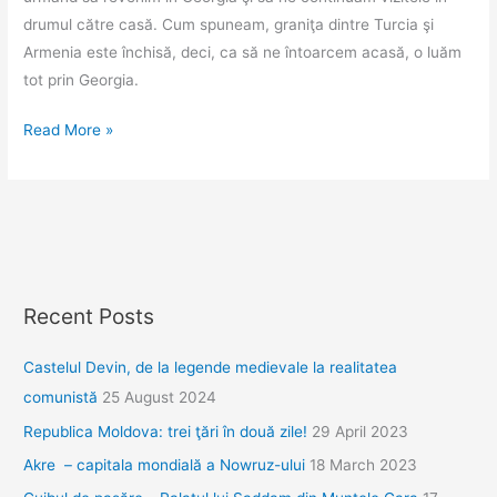
drumul către casă. Cum spuneam, graniţa dintre Turcia şi
Armenia este închisă, deci, ca să ne întoarcem acasă, o luăm
tot prin Georgia.
(Not
Read More »
so)
Welcome
to
Armenia!
Recent Posts
Castelul Devin, de la legende medievale la realitatea
comunistă
25 August 2024
Republica Moldova: trei ţări în două zile!
29 April 2023
Akre – capitala mondială a Nowruz-ului
18 March 2023