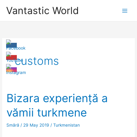
Skip
Vantastic World
to
content
customs
Bizara experiență a
vămii turkmene
Smără
/
29 May 2019
/
Turkmenistan