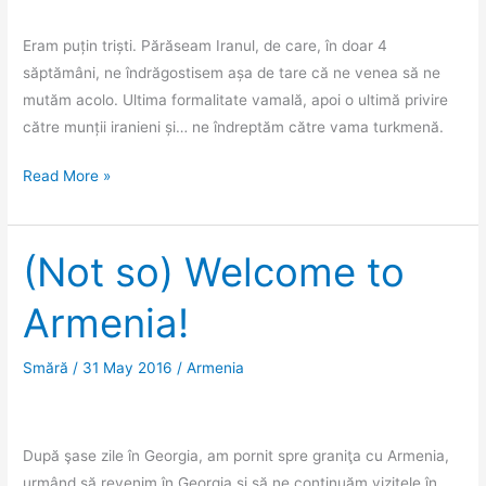
Eram puțin triști. Părăseam Iranul, de care, în doar 4
săptămâni, ne îndrăgostisem așa de tare că ne venea să ne
mutăm acolo. Ultima formalitate vamală, apoi o ultimă privire
către munții iranieni și… ne îndreptăm către vama turkmenă.
Bizara
Read More »
experiență
a
vămii
(Not so) Welcome to
turkmene
Armenia!
Smără
/
31 May 2016
/
Armenia
După şase zile în Georgia, am pornit spre graniţa cu Armenia,
urmând să revenim în Georgia şi să ne continuăm vizitele în