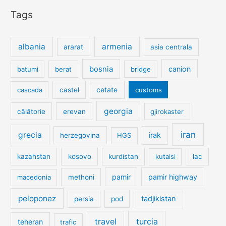
Tags
albania
armenia
ararat
asia centrala
bosnia
canion
batumi
berat
bridge
cetate
cascada
castel
customs
georgia
călătorie
erevan
gjirokaster
iran
grecia
irak
herzegovina
HGS
kazahstan
kosovo
kurdistan
kutaisi
lac
pamir
pamir highway
macedonia
methoni
peloponez
tadjikistan
persia
pod
travel
turcia
teheran
trafic