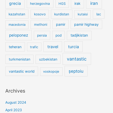
iran
grecia
irak
herzegovina
HGS
kazahstan
kosovo
kurdistan
kutaisi
lac
pamir
pamir highway
macedonia
methoni
peloponez
tadjikistan
persia
pod
travel
turcia
teheran
trafic
vantastic
turkmenistan
uzbekistan
șeptoiu
vantastic world
voskopoje
Archives
August 2024
April 2023