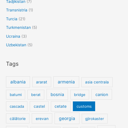
Tadjikistan
(7)
Transnistria
(1)
Turcia
(21)
Turkmenistan
(5)
Ucraina
(3)
Uzbekistan
(5)
Tags
albania
armenia
ararat
asia centrala
bosnia
canion
batumi
berat
bridge
cetate
cascada
castel
customs
georgia
călătorie
erevan
gjirokaster