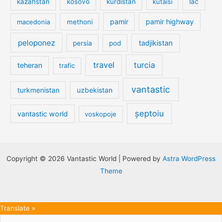
kazahstan
kosovo
kurdistan
kutaisi
lac
pamir
pamir highway
macedonia
methoni
peloponez
tadjikistan
persia
pod
travel
turcia
teheran
trafic
vantastic
turkmenistan
uzbekistan
șeptoiu
vantastic world
voskopoje
Copyright © 2026 Vantastic World | Powered by
Astra WordPress
Theme
Translate »