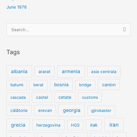
June 1976
Search
for:
Tags
albania
armenia
ararat
asia centrala
bosnia
canion
batumi
berat
bridge
cetate
cascada
castel
customs
georgia
călătorie
erevan
gjirokaster
iran
grecia
irak
herzegovina
HGS