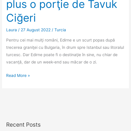
plus o porţie de Tavuk
Ciğeri
Laura
/
27 August 2022
/
Turcia
Pentru cei mai mulţi români, Edirne e un scurt popas după
trecerea graniţei cu Bulgaria, în drum spre Istanbul sau litoralul
turcesc. Dar Edirne poate fi o destinaţie în sine, nu chiar de
vacanţă, dar de un week-end sau măcar de o zi.
Edirne,
Read More »
pe
urmele
fostei
capitale
a
Imperiului
Recent Posts
Otoman,