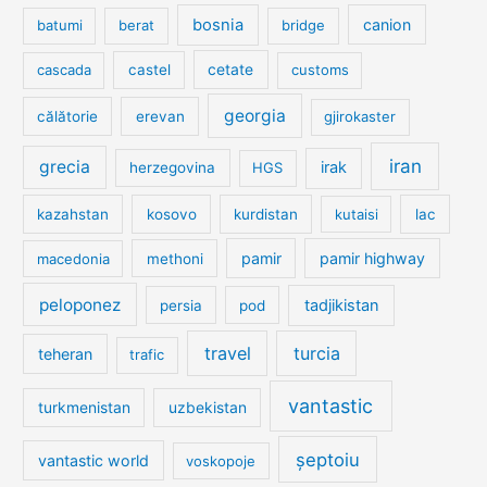
bosnia
canion
batumi
berat
bridge
cetate
cascada
castel
customs
georgia
călătorie
erevan
gjirokaster
iran
grecia
irak
herzegovina
HGS
kazahstan
kosovo
kurdistan
kutaisi
lac
pamir
pamir highway
macedonia
methoni
peloponez
tadjikistan
persia
pod
travel
turcia
teheran
trafic
vantastic
turkmenistan
uzbekistan
șeptoiu
vantastic world
voskopoje