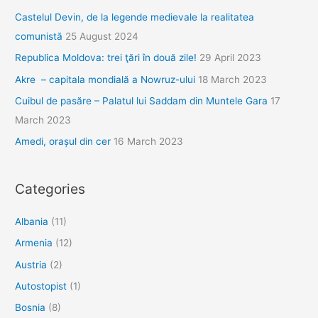
plus
Castelul Devin, de la legende medievale la realitatea
o
comunistă
25 August 2024
porţie
Republica Moldova: trei ţări în două zile!
29 April 2023
de
Tavuk
Akre – capitala mondială a Nowruz-ului
18 March 2023
Ciğeri
Cuibul de pasăre – Palatul lui Saddam din Muntele Gara
17
March 2023
Amedi, orașul din cer
16 March 2023
Categories
Albania
(11)
Armenia
(12)
Austria
(2)
Autostopist
(1)
Bosnia
(8)